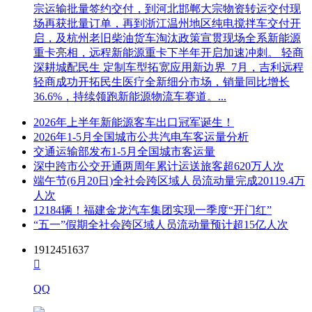
宗运输批量签约交付，到河北邯郸大宗物资转运交付现
场再获批量订单，再到浙江温州地区纯电搅拌车交付开
启，及杭州老旧柴油货车淘汰政策宣贯现场全系新能源
重卡亮相，远程新能源重卡下半年开启加速冲刺。 轻商
深耕城配民生 定制车型拓宽应用新边界 7月，吉利远程
轻商成功开拓民生医疗全新细分市场，销量同比增长
36.6%，持续领跑新能源物流车赛道。...
2026年上半年新能源客车出口冠军诞生！
2026年1-5月全国城市公共汽电车客运量分析
交通运输部发布1-5月全国城市客运量
深中跨市公交开通两周年累计运送旅客超620万人次
端午节(6月20日)全社会跨区域人员流动量完成20119.4万
人次
12184辆！福建金龙汽车集团实现一季度“开门红”
“五一”假期全社会跨区域人员流动量预计超15亿人次
1912451637

QQ