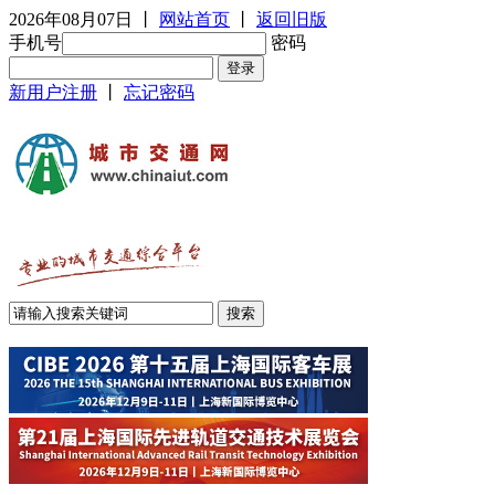
2026年08月07日
丨
网站首页
丨
返回旧版
手机号
密码
新用户注册
丨
忘记密码