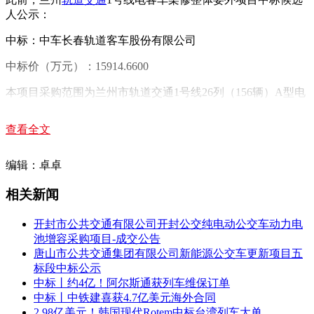
人公示：
中标：中车长春轨道客车股份有限公司
中标价（万元）：15914.6600
本项目采购范围为兰州市轨道交通1号线26列（156辆）A型电
客车（除无线通信设备、车载信号设备外其他所有系统、设
备）架修作业、故障处理、台账记录、试验验证、履历编写、
查看全文
配合作业及招标人安排等其他相关工作。
编辑：卓卓
兰州
轨道交通
1号线自2019年6月23日开通运营以来，已安全高
相关新闻
效运营6年时间，轨道交通已成为兰州市民日常通勤和出行的
重要交通工具。随着轨道交通1号线运营里程不断增加，1号线
开封市公共交通有限公司开封公交纯电动公交车动力电
配置的26列6辆编组A型电客车平均运行里程达56.92万公里。
池增容采购项目-成交公告
根据交通运输部《城市轨道交通设施设备运行维护管理办法》
唐山市公共交通集团有限公司新能源公交车更新项目五
相关规定，轨道交通电客车运行至相应年限和里程后须进行架
标段中标公示
修以保证运营安全稳定。
中标丨约4亿！阿尔斯通获列车维保订单
中标丨中铁建喜获4.7亿美元海外合同
此次电客车架修是对轨道交通车辆整体进行分解、检测、组装
2.98亿美元！韩国现代Rotem中标台湾列车大单