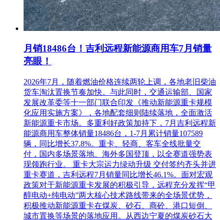
月销18486台！吉利远程新能源商用车7月销量
亮眼！
2026年7月，随着燃油价格连续两轮上调，各地老旧柴油
货车淘汰置换节奏加快。与此同时，交通运输部、国家
发展改革委等十一部门联合印发《推动新能源重卡规模
化应用实施方案》，各地配套细则陆续落地，全面激活
新能源重卡市场。多重利好政策加持下，7月吉利远程新
能源商用车整体销量18486台，1-7月累计销量107589
辆，同比增长37.8%。重卡、轻商、客车全线批量交
付，国内多场景落地、海外多国登顶，以全赛道强势表
现领跑行业。 重卡大宗运力绿动升级 交付签约齐头并进
重卡赛道，吉利远程7月销量同比增长46.1%。面对宏观
政策对于新能源重卡发展的积极引导，远程充分发挥“甲
醇电动+纯电动”两大核心技术路线带来的全场景优势，
积极推动新能源重卡在煤炭、砂石、商砼、港口短倒、
城市置换等场景的落地应用。从西边宁夏的煤炭砂石大