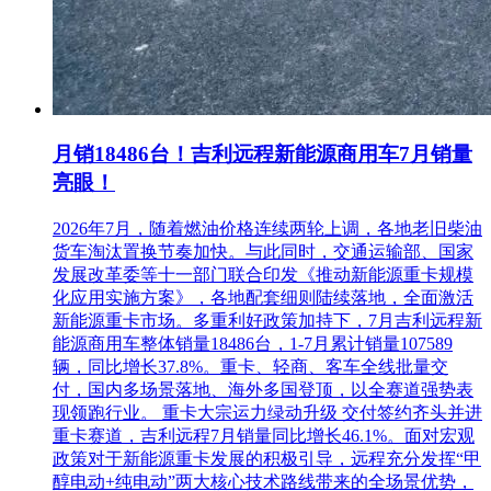
月销18486台！吉利远程新能源商用车7月销量
亮眼！
2026年7月，随着燃油价格连续两轮上调，各地老旧柴油
货车淘汰置换节奏加快。与此同时，交通运输部、国家
发展改革委等十一部门联合印发《推动新能源重卡规模
化应用实施方案》，各地配套细则陆续落地，全面激活
新能源重卡市场。多重利好政策加持下，7月吉利远程新
能源商用车整体销量18486台，1-7月累计销量107589
辆，同比增长37.8%。重卡、轻商、客车全线批量交
付，国内多场景落地、海外多国登顶，以全赛道强势表
现领跑行业。 重卡大宗运力绿动升级 交付签约齐头并进
重卡赛道，吉利远程7月销量同比增长46.1%。面对宏观
政策对于新能源重卡发展的积极引导，远程充分发挥“甲
醇电动+纯电动”两大核心技术路线带来的全场景优势，