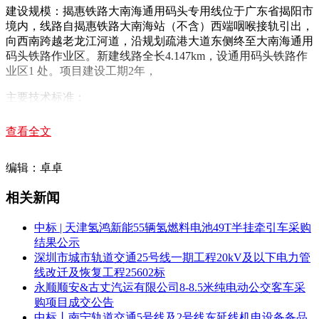
建设规模：揭惠铁路大南海通用码头专用线位于广东省揭阳市
境内，线路自揭惠铁路大南海站（不含）西端咽喉接轨引出，
向西南跨越老龙江河道，沿规划疏港大道东侧终至大南海通用
码头铁路作业区。新建线路全长4.147km，设通用码头铁路作
业区1 处。项目建设工期2年，
主要技术标准：
正线数目：单线。
查看全文
设计速度：80公里/小时。
编辑：卓卓
最小曲线半径：一般地段600m，困难地段500m。
相关新闻
限制坡度：13‰。
中标 | 天津氢鸿新能55辆氢燃料电池49T半挂牵引车采购
牵引种类：内燃。
结果公示
机车类型：
DF12
。
深圳市城市轨道交通25号线一期工程20kV及以下电力管
线改迁及恢复工程25602标
（1）新建揭阳至惠来铁路大南海通用码头专用线项目
永顺顺安&古丈汽运有限公司8-8.5米纯电动公交客车采
（DK0+198.58~DK4+146.75） ：含路基工程；桥涵工程（其
购项目成交公告
中龙江特大桥工程：起点里程DK000+198.579，终点里程
中标丨南宁轨道交通5号线及2号线东延线机电设备备品