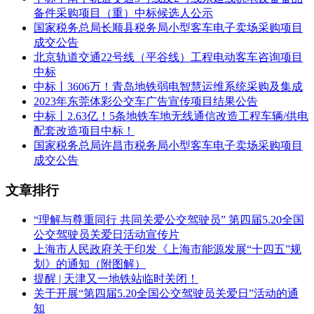
DK002+239.668，桥梁全长2041.089m，跨越多条河道、乡村
备件采购项目（重）中标候选人公示
道路等）；铺轨工程；通信工程、信号工程、信息工程、电力
国家税务总局长顺县税务局小型客车电子卖场采购项目
工程；建筑、装饰、机电工程及相关工程；其他运营生产设备
成交公告
及建筑物工程；大型临时设施和过渡工程。
北京轨道交通22号线（平谷线）工程电动客车咨询项目
中标
（2）大南海站与揭惠铁路同步实施工程（接轨站改造及
中标丨3606万！青岛地铁弱电智慧运维系统采购及集成
DK0+000~DK0+198.58）。
2023年东莞体彩公交车广告宣传项目结果公告
中标丨2.63亿！5条地铁车地无线通信改造工程车辆/供电
上述工程范围内全部工程施工，具体包括改移道路、改沟改
配套改造项目中标！
渠、三电及管线迁改、工程施工、竣工验收及缺陷责任期保修
国家税务总局许昌市税务局小型客车电子卖场采购项目
等服务内容。
成交公告
第一名:中铁十二局集团有限公司
文章排行
中铁十二局集团第三工程有限公司
“理解与尊重同行 共同关爱公交驾驶员” 第四届5.20全国
中铁十二局集团电气化工程有限公司
公交驾驶员关爱日活动宣传片
上海市人民政府关于印发《上海市能源发展“十四五”规
总报价（万元）：29925.8348
划》的通知（附图解）
第二名:中铁二十四局集团有限公司
提醒 | 天津又一地铁站临时关闭！
关于开展“第四届5.20全国公交驾驶员关爱日”活动的通
中国铁建电气化局集团有限公司
知