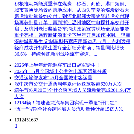
积极推动新能源重卡在煤炭、砂石、商砼、港口短倒、
城市置换等场景的落地应用。从西边宁夏的煤炭砂石大
宗运输批量签约交付，到河北邯郸大宗物资转运交付现
场再获批量订单，再到浙江温州地区纯电搅拌车交付开
启，及杭州老旧柴油货车淘汰政策宣贯现场全系新能源
重卡亮相，远程新能源重卡下半年开启加速冲刺。 轻商
深耕城配民生 定制车型拓宽应用新边界 7月，吉利远程
轻商成功开拓民生医疗全新细分市场，销量同比增长
36.6%，持续领跑新能源物流车赛道。...
2026年上半年新能源客车出口冠军诞生！
2026年1-5月全国城市公共汽电车客运量分析
交通运输部发布1-5月全国城市客运量
深中跨市公交开通两周年累计运送旅客超620万人次
端午节(6月20日)全社会跨区域人员流动量完成20119.4万
人次
12184辆！福建金龙汽车集团实现一季度“开门红”
“五一”假期全社会跨区域人员流动量预计超15亿人次
1912451637
