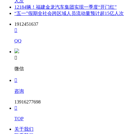
人次
12184辆！福建金龙汽车集团实现一季度“开门红”
“五一”假期全社会跨区域人员流动量预计超15亿人次
1912451637

QQ

微信

咨询
13916277698

TOP
关于我们