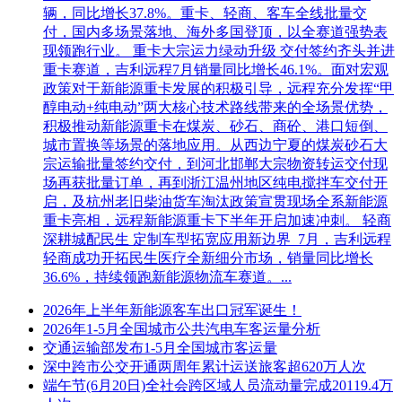
辆，同比增长37.8%。重卡、轻商、客车全线批量交
付，国内多场景落地、海外多国登顶，以全赛道强势表
现领跑行业。 重卡大宗运力绿动升级 交付签约齐头并进
重卡赛道，吉利远程7月销量同比增长46.1%。面对宏观
政策对于新能源重卡发展的积极引导，远程充分发挥“甲
醇电动+纯电动”两大核心技术路线带来的全场景优势，
积极推动新能源重卡在煤炭、砂石、商砼、港口短倒、
城市置换等场景的落地应用。从西边宁夏的煤炭砂石大
宗运输批量签约交付，到河北邯郸大宗物资转运交付现
场再获批量订单，再到浙江温州地区纯电搅拌车交付开
启，及杭州老旧柴油货车淘汰政策宣贯现场全系新能源
重卡亮相，远程新能源重卡下半年开启加速冲刺。 轻商
深耕城配民生 定制车型拓宽应用新边界 7月，吉利远程
轻商成功开拓民生医疗全新细分市场，销量同比增长
36.6%，持续领跑新能源物流车赛道。...
2026年上半年新能源客车出口冠军诞生！
2026年1-5月全国城市公共汽电车客运量分析
交通运输部发布1-5月全国城市客运量
深中跨市公交开通两周年累计运送旅客超620万人次
端午节(6月20日)全社会跨区域人员流动量完成20119.4万