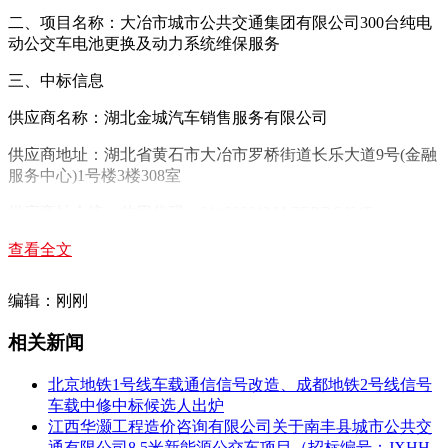
二、项目名称：大冶市城市公共交通集团有限公司300台纯电
动公交车电池更换及动力系统维保服务
三、中标信息
供应商名称：湖北金城汽车销售服务有限公司
供应商地址：湖北省黄石市大冶市罗桥街道长乐大道9号(金融
服务中心)1号楼3楼308室
供应商社会统一信用代码：91420281MAEERBGX4F
中标金额：61677107元
查看全文
四、主要标的信息
编辑：刚刚
服务类
相关新闻
名称：大冶市城市公共交通集团有限公司300台纯电动公交车
电池更换及动力系统维保服务
北京地铁1号线车载通信信号改造、成都地铁2号线信号
车载中修中标候选人出炉
服务范围：详见采购文件
江西华灏工程造价咨询有限公司关于南丰县城市公共交
通有限公司8.5米新能源公交车项目（招标编号：JXHH-