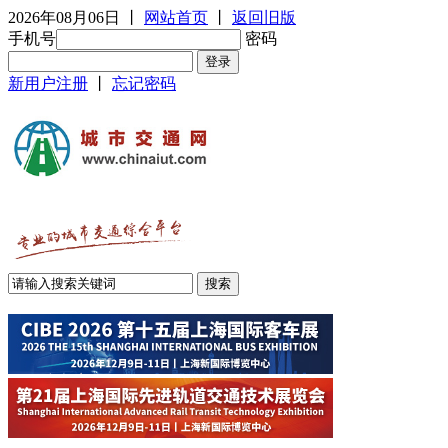
2026年08月06日
丨
网站首页
丨
返回旧版
手机号
密码
新用户注册
丨
忘记密码