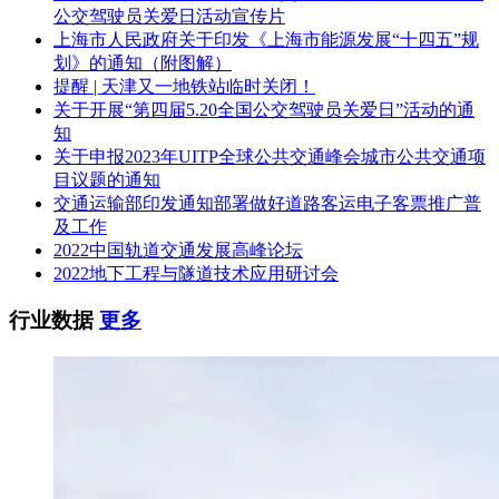
公交驾驶员关爱日活动宣传片
八、凡对本次公告内容提出询问，请按以下方式联系。
上海市人民政府关于印发《上海市能源发展“十四五”规
1.采购人信息
划》的通知（附图解）
提醒 | 天津又一地铁站临时关闭！
名 称： 大冶市城市公共交通集团有限公司
关于开展“第四届5.20全国公交驾驶员关爱日”活动的通
知
地 址：大冶市高铁大道(武黄城际高铁大冶北站公共交通枢纽
关于申报2023年UITP全球公共交通峰会城市公共交通项
中心)
目议题的通知
交通运输部印发通知部署做好道路客运电子客票推广普
联系方式：0714-8863302
及工作
2022中国轨道交通发展高峰论坛
2.采购代理机构信息(如有)
2022地下工程与隧道技术应用研讨会
名 称：广西汉昌工程咨询有限公司
行业数据
更多
地 址：南宁市青秀区仙葫大道西16号鼎丰国际美食广场A栋11
楼HC区域
联系方式：18772345132
3.项目联系方式
项目联系人：陈先生