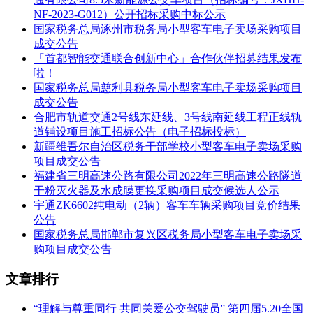
服务要求：详见采购文件
NF-2023-G012）公开招标采购中标公示
国家税务总局涿州市税务局小型客车电子卖场采购项目
服务时间：详见采购文件
成交公告
服务标准：详见采购文件
「首都智能交通联合创新中心」合作伙伴招募结果发布
啦！
五、评审专家名单：
国家税务总局慈利县税务局小型客车电子卖场采购项目
成交公告
童亮、程兰兰、陈芳芳、阮红、郭莹辉、乐阿龙、王中华
合肥市轨道交通2号线东延线、3号线南延线工程正线轨
道铺设项目施工招标公告（电子招标投标）
六、公告期限
新疆维吾尔自治区税务干部学校小型客车电子卖场采购
自本公告发布之日起1个工作日。
项目成交公告
福建省三明高速公路有限公司2022年三明高速公路隧道
七、其他补充事宜
干粉灭火器及水成膜更换采购项目成交候选人公示
宇通ZK6602纯电动（2辆）客车车辆采购项目竞价结果
1、资金来源：企业自筹 2、采购方式：公开招标 3、预算金
公告
额：6205.6376万元 4、招标公告发布的时间及媒介：2025年09
国家税务总局邯郸市复兴区税务局小型客车电子卖场采
月01日在黄石公共资源交易信息网、大冶政府网(招投标板块)
购项目成交公告
发布。5、开标时间：2025年09月22日。 6、质疑：各有关当
事人对中标结果有异议的，可以在成交公告发布之日起七个工
文章排行
作日内以书面形式向采购人或代理机构提出质疑，逾期将不再
受理。
“理解与尊重同行 共同关爱公交驾驶员” 第四届5.20全国