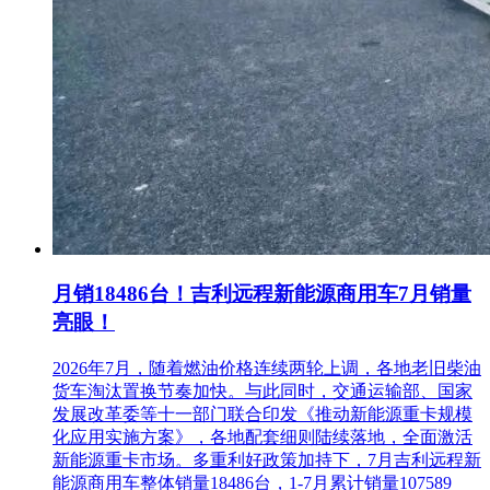
月销18486台！吉利远程新能源商用车7月销量
亮眼！
2026年7月，随着燃油价格连续两轮上调，各地老旧柴油
货车淘汰置换节奏加快。与此同时，交通运输部、国家
发展改革委等十一部门联合印发《推动新能源重卡规模
化应用实施方案》，各地配套细则陆续落地，全面激活
新能源重卡市场。多重利好政策加持下，7月吉利远程新
能源商用车整体销量18486台，1-7月累计销量107589