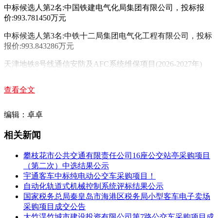
中标候选人第2名:
中国铁建电气化局集团有限公司
，投标报
价:993.781450万元
中标候选人第3名:
中铁十二局集团电气化工程有限公司
，投标
报价:993.843286万元
天津地铁8号线通信安防及AFC系统维保项目(2026-2027年)
中标人:中国铁建电气化局集团北方工程有限公司
查看全文
中标价格:1203.060293万元
编辑：卓卓
天津地铁8号线信号系统维保项目（2026年-2027年）
相关新闻
中标人:中铁十二局集团电气化工程有限公司
中标价格:1043.455456万元
攀枝花市公共交通有限责任公司16座公交站亭采购项目
（第二次）中选结果公示
宇通客车中标纯电动公交车采购项目！
自动化轨道式机械控制系统评标结果公示
国家税务总局秦皇岛市海港区税务局小型客车电子卖场
采购项目成交公告
大竹淏竹城市建设投资有限公司第7路公交车采购项目成