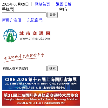
2026年08月09日
丨
网站首页
丨
返回旧版
手机号
密码
新用户注册
丨
忘记密码