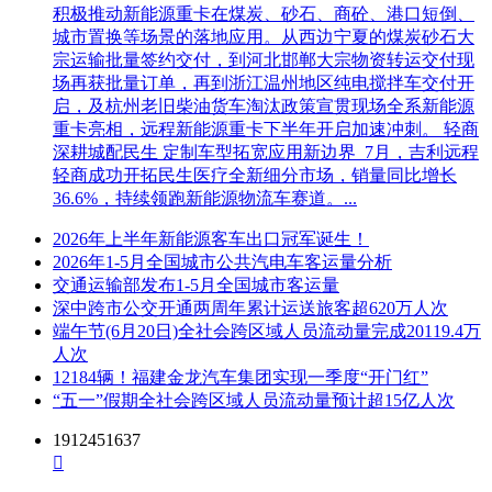
积极推动新能源重卡在煤炭、砂石、商砼、港口短倒、
城市置换等场景的落地应用。从西边宁夏的煤炭砂石大
宗运输批量签约交付，到河北邯郸大宗物资转运交付现
场再获批量订单，再到浙江温州地区纯电搅拌车交付开
启，及杭州老旧柴油货车淘汰政策宣贯现场全系新能源
重卡亮相，远程新能源重卡下半年开启加速冲刺。 轻商
深耕城配民生 定制车型拓宽应用新边界 7月，吉利远程
轻商成功开拓民生医疗全新细分市场，销量同比增长
36.6%，持续领跑新能源物流车赛道。...
2026年上半年新能源客车出口冠军诞生！
2026年1-5月全国城市公共汽电车客运量分析
交通运输部发布1-5月全国城市客运量
深中跨市公交开通两周年累计运送旅客超620万人次
端午节(6月20日)全社会跨区域人员流动量完成20119.4万
人次
12184辆！福建金龙汽车集团实现一季度“开门红”
“五一”假期全社会跨区域人员流动量预计超15亿人次
1912451637
