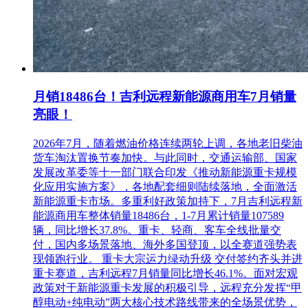
月销18486台！吉利远程新能源商用车7月销量
亮眼！
2026年7月，随着燃油价格连续两轮上调，各地老旧柴油
货车淘汰置换节奏加快。与此同时，交通运输部、国家
发展改革委等十一部门联合印发《推动新能源重卡规模
化应用实施方案》，各地配套细则陆续落地，全面激活
新能源重卡市场。多重利好政策加持下，7月吉利远程新
能源商用车整体销量18486台，1-7月累计销量107589
辆，同比增长37.8%。重卡、轻商、客车全线批量交
付，国内多场景落地、海外多国登顶，以全赛道强势表
现领跑行业。 重卡大宗运力绿动升级 交付签约齐头并进
重卡赛道，吉利远程7月销量同比增长46.1%。面对宏观
政策对于新能源重卡发展的积极引导，远程充分发挥“甲
醇电动+纯电动”两大核心技术路线带来的全场景优势，