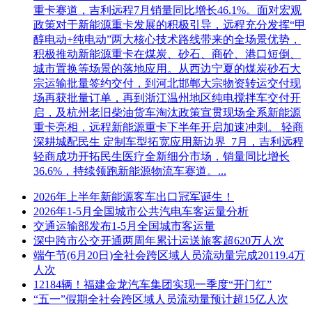
重卡赛道，吉利远程7月销量同比增长46.1%。面对宏观
政策对于新能源重卡发展的积极引导，远程充分发挥“甲
醇电动+纯电动”两大核心技术路线带来的全场景优势，
积极推动新能源重卡在煤炭、砂石、商砼、港口短倒、
城市置换等场景的落地应用。从西边宁夏的煤炭砂石大
宗运输批量签约交付，到河北邯郸大宗物资转运交付现
场再获批量订单，再到浙江温州地区纯电搅拌车交付开
启，及杭州老旧柴油货车淘汰政策宣贯现场全系新能源
重卡亮相，远程新能源重卡下半年开启加速冲刺。 轻商
深耕城配民生 定制车型拓宽应用新边界 7月，吉利远程
轻商成功开拓民生医疗全新细分市场，销量同比增长
36.6%，持续领跑新能源物流车赛道。...
2026年上半年新能源客车出口冠军诞生！
2026年1-5月全国城市公共汽电车客运量分析
交通运输部发布1-5月全国城市客运量
深中跨市公交开通两周年累计运送旅客超620万人次
端午节(6月20日)全社会跨区域人员流动量完成20119.4万
人次
12184辆！福建金龙汽车集团实现一季度“开门红”
“五一”假期全社会跨区域人员流动量预计超15亿人次