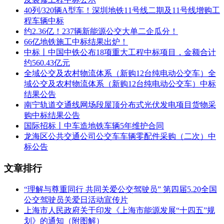
九、对本次公告内容提出询问，请按以下方式联系。
40列/320辆A型车！深圳地铁11号线二期及11号线增购工
1.采购人信息
程车辆中标
约2.36亿！237辆新能源公交大单二企瓜分！
名称：国家税务总局中卫市沙坡头区税务局
66亿地铁施工中标结果出炉！
中标丨中国中铁公布18项重大工程中标项目，金额合计
地址：无
约560.43亿元
全域公交及农村物流体系（新购12台纯电动公交车）全
传真：无
域公交及农村物流体系（新购12台纯电动公交车）中标
结果公告
项目联系人（询问）：国家税务总局中卫市沙坡头区税务局
南宁轨道交通线网场段屋顶分布式光伏发电项目货物采
项目联系方式（询问）：0955-7066847
购中标结果公告
国际招标丨中车造地铁车辆5年维护合同
2.采购代理机构信息
龙海区公共交通公司公交车车辆零配件采购（二次）中
标公告
名称：无
文章排行
地址：无
传真：无
“理解与尊重同行 共同关爱公交驾驶员” 第四届5.20全国
公交驾驶员关爱日活动宣传片
项目联系人（询问）：无
上海市人民政府关于印发《上海市能源发展“十四五”规
划》的通知（附图解）