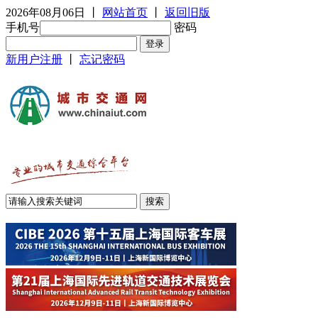
2026年08月06日
丨
网站首页
丨
返回旧版
手机号
密码
新用户注册
丨
忘记密码