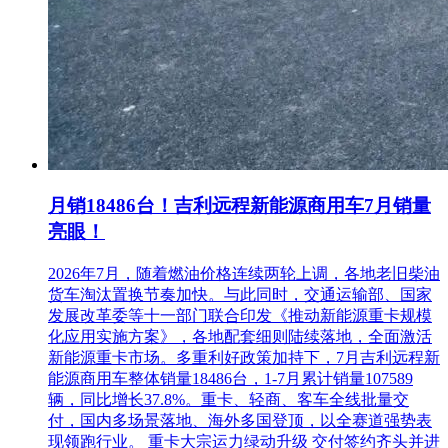
月销18486台！吉利远程新能源商用车7月销量
亮眼！
2026年7月，随着燃油价格连续两轮上调，各地老旧柴油
货车淘汰置换节奏加快。与此同时，交通运输部、国家
发展改革委等十一部门联合印发《推动新能源重卡规模
化应用实施方案》，各地配套细则陆续落地，全面激活
新能源重卡市场。多重利好政策加持下，7月吉利远程新
能源商用车整体销量18486台，1-7月累计销量107589
辆，同比增长37.8%。重卡、轻商、客车全线批量交
付，国内多场景落地、海外多国登顶，以全赛道强势表
现领跑行业。 重卡大宗运力绿动升级 交付签约齐头并进