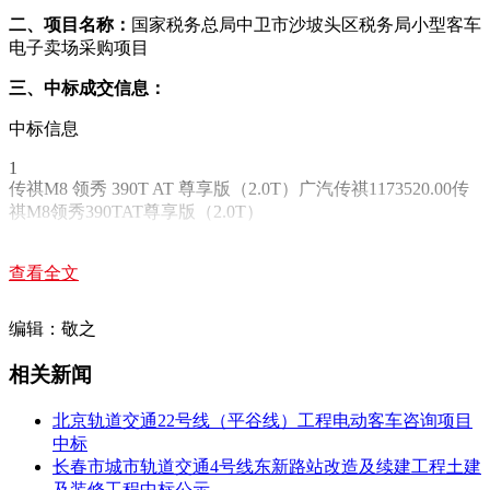
二、项目名称：
国家税务总局中卫市沙坡头区税务局小型客车
电子卖场采购项目
三、中标成交信息：
中标信息
1
传祺M8 领秀 390T AT 尊享版（2.0T）广汽传祺1173520.00传
祺M8领秀390TAT尊享版（2.0T）
五、评审专家（单一来源采购人员）名单：
查看全文
六、代理服务收费标准及金额：
编辑：敬之
1.代理服务收费标准：2.代理服务收费金额（元）：
相关新闻
七、公告期限
自本公告发布之日起1个工作日。
北京轨道交通22号线（平谷线）工程电动客车咨询项目
中标
八、其他补充事宜
长春市城市轨道交通4号线东新路站改造及续建工程土建
及装修工程中标公示