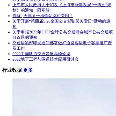
八、其它补充事宜
上海市人民政府关于印发《上海市能源发展“十四五”规
划》的通知（附图解）
1.采购公告发布日期：2023年03月13日；
提醒 | 天津又一地铁站临时关闭！
关于开展“第四届5.20全国公交驾驶员关爱日”活动的通
2.定标日期：2023年03月21日；
知
关于申报2023年UITP全球公共交通峰会城市公共交通项
3.本项目最终成交价为：1130元/天。
目议题的通知
交通运输部印发通知部署做好道路客运电子客票推广普
九、凡对本次公告内容提出询问，请按以下方式联系。
及工作
1.采购人信息
2022中国轨道交通发展高峰论坛
2022地下工程与隧道技术应用研讨会
名 称：江西经济管理干部学院
行业数据
更多
地址：江西省南昌市红谷滩区卧龙路269号
联系方式：张老师0791-83956743
2.采购代理机构信息
名 称：江西诚信伟业招标咨询有限公司
地址：江西省南昌市红谷滩新区凤凰中大道890号萍钢大厦904
室