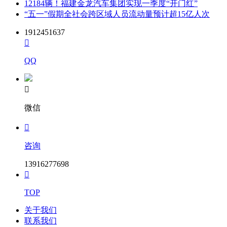
12184辆！福建金龙汽车集团实现一季度“开门红”
“五一”假期全社会跨区域人员流动量预计超15亿人次
1912451637

QQ

微信

咨询
13916277698

TOP
关于我们
联系我们