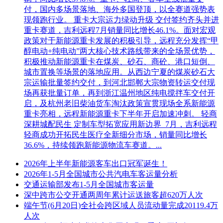
付，国内多场景落地、海外多国登顶，以全赛道强势表
现领跑行业。 重卡大宗运力绿动升级 交付签约齐头并进
重卡赛道，吉利远程7月销量同比增长46.1%。面对宏观
政策对于新能源重卡发展的积极引导，远程充分发挥“甲
醇电动+纯电动”两大核心技术路线带来的全场景优势，
积极推动新能源重卡在煤炭、砂石、商砼、港口短倒、
城市置换等场景的落地应用。从西边宁夏的煤炭砂石大
宗运输批量签约交付，到河北邯郸大宗物资转运交付现
场再获批量订单，再到浙江温州地区纯电搅拌车交付开
启，及杭州老旧柴油货车淘汰政策宣贯现场全系新能源
重卡亮相，远程新能源重卡下半年开启加速冲刺。 轻商
深耕城配民生 定制车型拓宽应用新边界 7月，吉利远程
轻商成功开拓民生医疗全新细分市场，销量同比增长
36.6%，持续领跑新能源物流车赛道。...
2026年上半年新能源客车出口冠军诞生！
2026年1-5月全国城市公共汽电车客运量分析
交通运输部发布1-5月全国城市客运量
深中跨市公交开通两周年累计运送旅客超620万人次
端午节(6月20日)全社会跨区域人员流动量完成20119.4万
人次