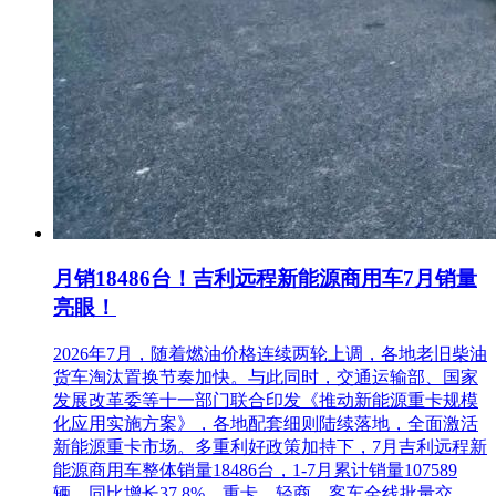
月销18486台！吉利远程新能源商用车7月销量
亮眼！
2026年7月，随着燃油价格连续两轮上调，各地老旧柴油
货车淘汰置换节奏加快。与此同时，交通运输部、国家
发展改革委等十一部门联合印发《推动新能源重卡规模
化应用实施方案》，各地配套细则陆续落地，全面激活
新能源重卡市场。多重利好政策加持下，7月吉利远程新
能源商用车整体销量18486台，1-7月累计销量107589
辆，同比增长37.8%。重卡、轻商、客车全线批量交