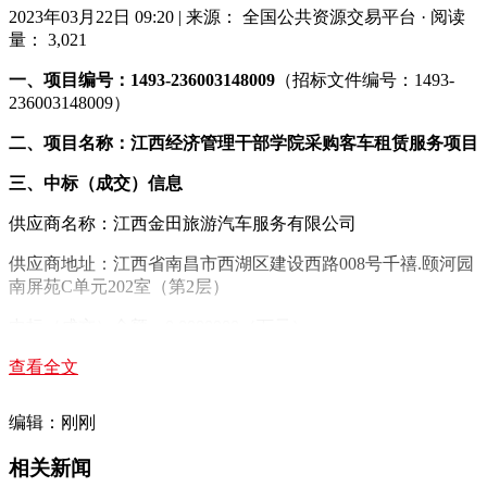
2023年03月22日 09:20
|
来源： 全国公共资源交易平台
·
阅读
量： 3,021
一、项目编号：1493-236003148009
（招标文件编号：1493-
236003148009）
二、项目名称：江西经济管理干部学院采购客车租赁服务项目
三、中标（成交）信息
供应商名称：江西金田旅游汽车服务有限公司
供应商地址：江西省南昌市西湖区建设西路008号千禧.颐河园
南屏苑C单元202室（第2层）
中标（成交）金额：0.0000000（万元）
四、主要标的信息
查看全文
服
服
服
编辑：刚刚
供应
序
务
务
服务
务
商名
服务时间
号
名
范
要求
标
相关新闻
称
称
围
准