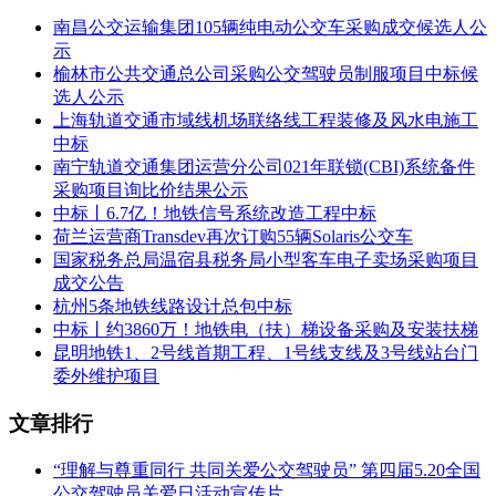
客
南昌公交运输集团105辆纯电动公交车采购成交候选人公
江西
车
详
详
示
金田
合
3年，2023年4月1日～2026年3
租
见
见
榆林市公共交通总公司采购公交驾驶员制服项目中标候
旅游
格，
月31日止，一年约服务200
赁
采
采
选人公示
汽车
详见
天。（备注：若遇政策调整，
1
服
购
购
上海轨道交通市域线机场联络线工程装修及风水电施工
服务
采购
采购人有权单方面终止合同，
务
文
文
中标
有限
文件
提前一个月告知成交供应商）
项
件
件
南宁轨道交通集团运营分公司021年联锁(CBI)系统备件
公司
目
采购项目询比价结果公示
中标丨6.7亿！地铁信号系统改造工程中标
五、评审专家（单一来源采购人员）名单：
荷兰运营商Transdev再次订购55辆Solaris公交车
国家税务总局温宿县税务局小型客车电子卖场采购项目
余志伟、傅荣、杜清奎
成交公告
杭州5条地铁线路设计总包中标
六、代理服务收费标准及金额：
中标丨约3860万！地铁电（扶）梯设备采购及安装扶梯
本项目代理费收费标准：按采购文件执行
昆明地铁1、2号线首期工程、1号线支线及3号线站台门
委外维护项目
本项目代理费总金额：0.3000000 万元（人民币）
文章排行
七、公告期限
“理解与尊重同行 共同关爱公交驾驶员” 第四届5.20全国
自本公告发布之日起1个工作日。
公交驾驶员关爱日活动宣传片