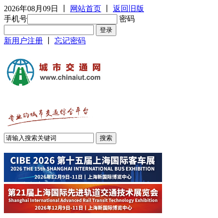
2026年08月09日
丨
网站首页
丨
返回旧版
手机号
密码
新用户注册
丨
忘记密码