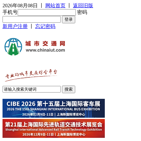
2026年08月08日
丨
网站首页
丨
返回旧版
手机号
密码
新用户注册
丨
忘记密码