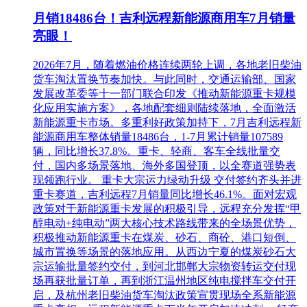
月销18486台！吉利远程新能源商用车7月销量
亮眼！
2026年7月，随着燃油价格连续两轮上调，各地老旧柴油
货车淘汰置换节奏加快。与此同时，交通运输部、国家
发展改革委等十一部门联合印发《推动新能源重卡规模
化应用实施方案》，各地配套细则陆续落地，全面激活
新能源重卡市场。多重利好政策加持下，7月吉利远程新
能源商用车整体销量18486台，1-7月累计销量107589
辆，同比增长37.8%。重卡、轻商、客车全线批量交
付，国内多场景落地、海外多国登顶，以全赛道强势表
现领跑行业。 重卡大宗运力绿动升级 交付签约齐头并进
重卡赛道，吉利远程7月销量同比增长46.1%。面对宏观
政策对于新能源重卡发展的积极引导，远程充分发挥“甲
醇电动+纯电动”两大核心技术路线带来的全场景优势，
积极推动新能源重卡在煤炭、砂石、商砼、港口短倒、
城市置换等场景的落地应用。从西边宁夏的煤炭砂石大
宗运输批量签约交付，到河北邯郸大宗物资转运交付现
场再获批量订单，再到浙江温州地区纯电搅拌车交付开
启，及杭州老旧柴油货车淘汰政策宣贯现场全系新能源