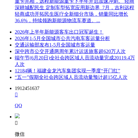
重卡亮相，远程新能源重卡下半年开启加速冲刺。 轻商
深耕城配民生 定制车型拓宽应用新边界 7月，吉利远程
轻商成功开拓民生医疗全新细分市场，销量同比增长
36.6%，持续领跑新能源物流车赛道。...
2026年上半年新能源客车出口冠军诞生！
2026年1-5月全国城市公共汽电车客运量分析
交通运输部发布1-5月全国城市客运量
深中跨市公交开通两周年累计运送旅客超620万人次
端午节(6月20日)全社会跨区域人员流动量完成20119.4万
人次
12184辆！福建金龙汽车集团实现一季度“开门红”
“五一”假期全社会跨区域人员流动量预计超15亿人次
1912451637

QQ

微信