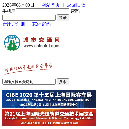
2026年08月09日
丨
网站首页
丨
返回旧版
手机号
密码
新用户注册
丨
忘记密码