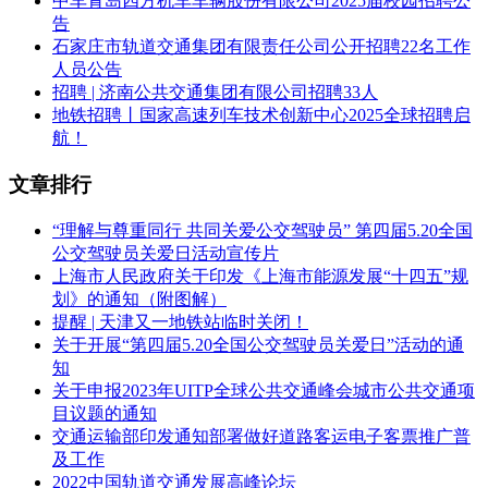
中车青岛四方机车车辆股份有限公司2025届校园招聘公
告
石家庄市轨道交通集团有限责任公司公开招聘22名工作
人员公告
招聘 | 济南公共交通集团有限公司招聘33人
地铁招聘丨国家高速列车技术创新中心2025全球招聘启
航！
文章排行
“理解与尊重同行 共同关爱公交驾驶员” 第四届5.20全国
公交驾驶员关爱日活动宣传片
上海市人民政府关于印发《上海市能源发展“十四五”规
划》的通知（附图解）
提醒 | 天津又一地铁站临时关闭！
关于开展“第四届5.20全国公交驾驶员关爱日”活动的通
知
关于申报2023年UITP全球公共交通峰会城市公共交通项
目议题的通知
交通运输部印发通知部署做好道路客运电子客票推广普
及工作
2022中国轨道交通发展高峰论坛