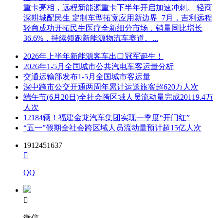
重卡亮相，远程新能源重卡下半年开启加速冲刺。 轻商
深耕城配民生 定制车型拓宽应用新边界 7月，吉利远程
轻商成功开拓民生医疗全新细分市场，销量同比增长
36.6%，持续领跑新能源物流车赛道。...
2026年上半年新能源客车出口冠军诞生！
2026年1-5月全国城市公共汽电车客运量分析
交通运输部发布1-5月全国城市客运量
深中跨市公交开通两周年累计运送旅客超620万人次
端午节(6月20日)全社会跨区域人员流动量完成20119.4万
人次
12184辆！福建金龙汽车集团实现一季度“开门红”
“五一”假期全社会跨区域人员流动量预计超15亿人次
1912451637

QQ

微信