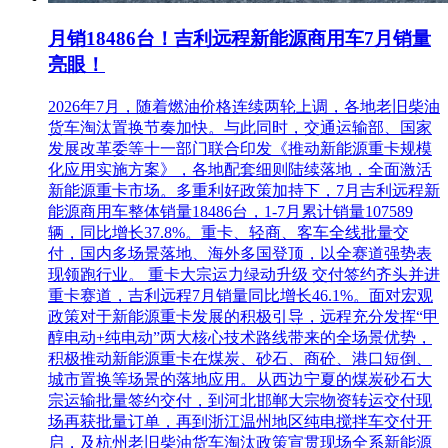
月销18486台！吉利远程新能源商用车7月销量
亮眼！
2026年7月，随着燃油价格连续两轮上调，各地老旧柴油
货车淘汰置换节奏加快。与此同时，交通运输部、国家
发展改革委等十一部门联合印发《推动新能源重卡规模
化应用实施方案》，各地配套细则陆续落地，全面激活
新能源重卡市场。多重利好政策加持下，7月吉利远程新
能源商用车整体销量18486台，1-7月累计销量107589
辆，同比增长37.8%。重卡、轻商、客车全线批量交
付，国内多场景落地、海外多国登顶，以全赛道强势表
现领跑行业。 重卡大宗运力绿动升级 交付签约齐头并进
重卡赛道，吉利远程7月销量同比增长46.1%。面对宏观
政策对于新能源重卡发展的积极引导，远程充分发挥“甲
醇电动+纯电动”两大核心技术路线带来的全场景优势，
积极推动新能源重卡在煤炭、砂石、商砼、港口短倒、
城市置换等场景的落地应用。从西边宁夏的煤炭砂石大
宗运输批量签约交付，到河北邯郸大宗物资转运交付现
场再获批量订单，再到浙江温州地区纯电搅拌车交付开
启，及杭州老旧柴油货车淘汰政策宣贯现场全系新能源