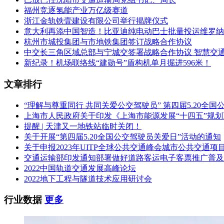
福州竞逐氢能产业万亿级赛道
浙江金轨铁壹建设有限公司举行揭牌仪式
意大利再添中国智造！比亚迪纯电动巴士批量投运维罗纳
杭州市城投集团与市地铁集团签订战略合作协议
中交长三角区域总部与宁城交签署战略合作协议 智慧交
新纪录！机场联络线“建勋号”盾构机单月掘进596米！
文章排行
“理解与尊重同行 共同关爱公交驾驶员” 第四届5.20全
上海市人民政府关于印发《上海市能源发展“十四五”规
提醒 | 天津又一地铁站临时关闭！
关于开展“第四届5.20全国公交驾驶员关爱日”活动的通知
关于申报2023年UITP全球公共交通峰会城市公共交通项
交通运输部印发通知部署做好道路客运电子客票推广普及
2022中国轨道交通发展高峰论坛
2022地下工程与隧道技术应用研讨会
行业数据
更多