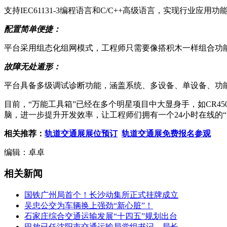
支持IEC61131-3编程语言和C/C++高级语言，实现行
配置简单便捷：
平台采用组态化组网模式，工程师只需要像搭积木一样组合功
故障无处遁形：
平台具备多级调试诊断功能，涵盖系统、多设备、单设备、功
目前，“万能工具箱”已经在多个明星项目中大显身手，如
CR45
脑，进一步提升开发效率，让工程师们拥有一个24小时在线的
相关推荐：
轨道交通展展位预订
轨道交通展免费报名参观
编辑：卓卓
相关新闻
国铁广州局首个！长沙动集所正式挂牌成立
吴忠公交为车辆换上强劲“新心脏”！
石家庄综合交通运输发展“十四五”规划出台
巴放已任沈阳市交通运输局党组书记、局长