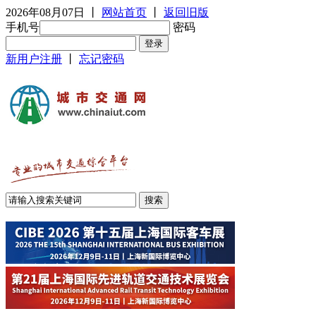
2026年08月07日
丨
网站首页
丨
返回旧版
手机号
密码
新用户注册
丨
忘记密码