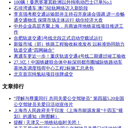
100辆！曼恩签署其欧洲以外纯电动巴士订单No.1
石排湾通车 澳门轻轨网络迈入新阶段
李克强考察交通运输部并主持召开座谈会强调 进一步畅
通交通物流 保障市场主体运行 稳住经济大盘
中外企业高层齐聚上海，共商迪拜地铁蓝线项目推进工
作
合肥轨道交通5号线北段正式启动空载试运行
新版市域（郊）铁路工程验收标准发布 以标准协同助力
轨道交通“四网融合”
离通车更近一步！重庆轨道交通4号线二期通过竣工验收
27.3亿！中国铁建联合体中标深圳都市圈城际铁路动车
基地及调度指挥中心工程2标施工总承包
北京首宗纯氢站项目挂牌成交
文章排行
“理解与尊重同行 共同关爱公交驾驶员” 第四届5.20全国
公交驾驶员关爱日活动宣传片
上海市人民政府关于印发《上海市能源发展“十四五”规
划》的通知（附图解）
提醒 | 天津又一地铁站临时关闭！