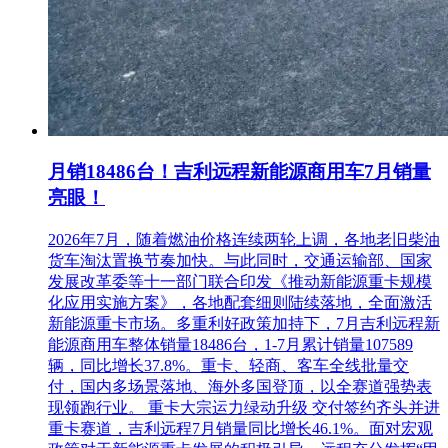
月销18486台！吉利远程新能源商用车7月销量
亮眼！
2026年7月，随着燃油价格连续两轮上调，各地老旧柴油
货车淘汰置换节奏加快。与此同时，交通运输部、国家
发展改革委等十一部门联合印发《推动新能源重卡规模
化应用实施方案》，各地配套细则陆续落地，全面激活
新能源重卡市场。多重利好政策加持下，7月吉利远程新
能源商用车整体销量18486台，1-7月累计销量107589
辆，同比增长37.8%。重卡、轻商、客车全线批量交
付，国内多场景落地、海外多国登顶，以全赛道强势表
现领跑行业。 重卡大宗运力绿动升级 交付签约齐头并进
重卡赛道，吉利远程7月销量同比增长46.1%。面对宏观