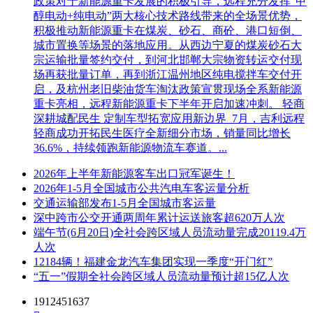
政策对于新能源重卡发展的积极引导，远程充分发挥“甲
醇电动+纯电动”两大核心技术路线带来的全场景优势，
积极推动新能源重卡在煤炭、砂石、商砼、港口短倒、
城市置换等场景的落地应用。从西边宁夏的煤炭砂石大
宗运输批量签约交付，到河北邯郸大宗物资转运交付现
场再获批量订单，再到浙江温州地区纯电搅拌车交付开
启，及杭州老旧柴油货车淘汰政策宣贯现场全系新能源
重卡亮相，远程新能源重卡下半年开启加速冲刺。 轻商
深耕城配民生 定制车型拓宽应用新边界 7月，吉利远程
轻商成功开拓民生医疗全新细分市场，销量同比增长
36.6%，持续领跑新能源物流车赛道。...
2026年上半年新能源客车出口冠军诞生！
2026年1-5月全国城市公共汽电车客运量分析
交通运输部发布1-5月全国城市客运量
深中跨市公交开通两周年累计运送旅客超620万人次
端午节(6月20日)全社会跨区域人员流动量完成20119.4万
人次
12184辆！福建金龙汽车集团实现一季度“开门红”
“五一”假期全社会跨区域人员流动量预计超15亿人次
1912451637