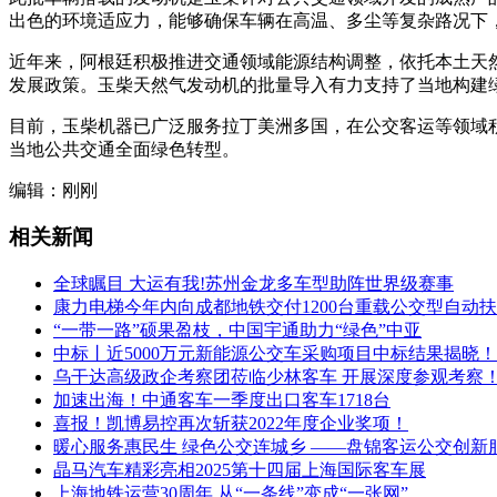
出色的环境适应力，能够确保车辆在高温、多尘等复杂路况下
近年来，阿根廷积极推进交通领域能源结构调整，依托本土天
发展政策。玉柴天然气发动机的批量导入有力支持了当地构建
目前，玉柴机器已广泛服务拉丁美洲多国，在公交客运等领域
当地公共交通全面绿色转型。
编辑：刚刚
相关新闻
全球瞩目 大运有我!苏州金龙多车型助阵世界级赛事
康力电梯今年内向成都地铁交付1200台重载公交型自动
“一带一路”硕果盈枝，中国宇通助力“绿色”中亚
中标丨近5000万元新能源公交车采购项目中标结果揭晓！
乌干达高级政企考察团莅临少林客车 开展深度参观考察
加速出海！中通客车一季度出口客车1718台
喜报！凯博易控再次斩获2022年度企业奖项！
暖心服务惠民生 绿色公交连城乡 ——盘锦客运公交创新
晶马汽车精彩亮相2025第十四届上海国际客车展
上海地铁运营30周年 从“一条线”变成“一张网”