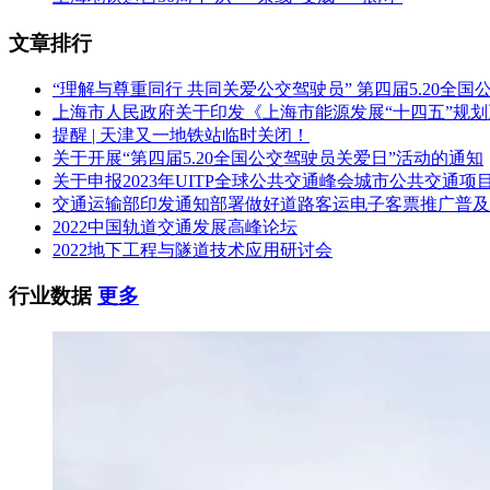
文章排行
“理解与尊重同行 共同关爱公交驾驶员” 第四届5.20全
上海市人民政府关于印发《上海市能源发展“十四五”规
提醒 | 天津又一地铁站临时关闭！
关于开展“第四届5.20全国公交驾驶员关爱日”活动的通知
关于申报2023年UITP全球公共交通峰会城市公共交通项
交通运输部印发通知部署做好道路客运电子客票推广普及
2022中国轨道交通发展高峰论坛
2022地下工程与隧道技术应用研讨会
行业数据
更多