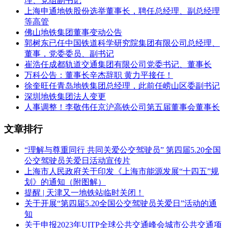
理、党组副书记
上海申通地铁股份选举董事长，聘任总经理、副总经理
等高管
佛山地铁集团董事变动公告
郭树东已任中国铁道科学研究院集团有限公司总经理、
董事，党委委员、副书记
崔浩任成都轨道交通集团有限公司党委书记、董事长
万科公告：董事长辛杰辞职 黄力平接任！
徐奎旺任青岛地铁集团总经理，此前任崂山区委副书记
深圳地铁集团法人变更
人事调整！李敬伟任京沪高铁公司第五届董事会董事长
文章排行
“理解与尊重同行 共同关爱公交驾驶员” 第四届5.20全国
公交驾驶员关爱日活动宣传片
上海市人民政府关于印发《上海市能源发展“十四五”规
划》的通知（附图解）
提醒 | 天津又一地铁站临时关闭！
关于开展“第四届5.20全国公交驾驶员关爱日”活动的通
知
关于申报2023年UITP全球公共交通峰会城市公共交通项