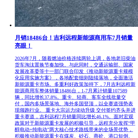
月销18486台！吉利远程新能源商用车7月销量
亮眼！
2026年7月，随着燃油价格连续两轮上调，各地老旧柴油
货车淘汰置换节奏加快。与此同时，交通运输部、国家
发展改革委等十一部门联合印发《推动新能源重卡规模
化应用实施方案》，各地配套细则陆续落地，全面激活
新能源重卡市场。多重利好政策加持下，7月吉利远程新
能源商用车整体销量18486台，1-7月累计销量107589
辆，同比增长37.8%。重卡、轻商、客车全线批量交
付，国内多场景落地、海外多国登顶，以全赛道强势表
现领跑行业。 重卡大宗运力绿动升级 交付签约齐头并进
重卡赛道，吉利远程7月销量同比增长46.1%。面对宏观
政策对于新能源重卡发展的积极引导，远程充分发挥“甲
醇电动+纯电动”两大核心技术路线带来的全场景优势，
积极推动新能源重卡在煤炭、砂石、商砼、港口短倒、