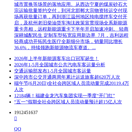
城市置换等场景的落地应用。从西边宁夏的煤炭砂石大
宗运输批量签约交付，到河北邯郸大宗物资转运交付现
场再获批量订单，再到浙江温州地区纯电搅拌车交付开
启，及杭州老旧柴油货车淘汰政策宣贯现场全系新能源
重卡亮相，远程新能源重卡下半年开启加速冲刺。 轻商
深耕城配民生 定制车型拓宽应用新边界 7月，吉利远程
轻商成功开拓民生医疗全新细分市场，销量同比增长
36.6%，持续领跑新能源物流车赛道。...
2026年上半年新能源客车出口冠军诞生！
2026年1-5月全国城市公共汽电车客运量分析
交通运输部发布1-5月全国城市客运量
深中跨市公交开通两周年累计运送旅客超620万人次
端午节(6月20日)全社会跨区域人员流动量完成20119.4万
人次
12184辆！福建金龙汽车集团实现一季度“开门红”
“五一”假期全社会跨区域人员流动量预计超15亿人次
1912451637

QQ