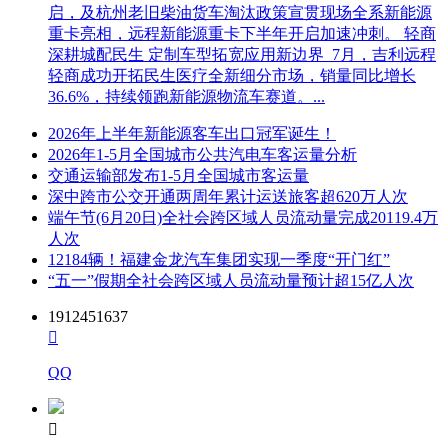
启，及杭州老旧柴油货车淘汰政策宣贯现场全系新能源
重卡亮相，远程新能源重卡下半年开启加速冲刺。 轻商
深耕城配民生 定制车型拓宽应用新边界 7月，吉利远程
轻商成功开拓民生医疗全新细分市场，销量同比增长
36.6%，持续领跑新能源物流车赛道。...
2026年上半年新能源客车出口冠军诞生！
2026年1-5月全国城市公共汽电车客运量分析
交通运输部发布1-5月全国城市客运量
深中跨市公交开通两周年累计运送旅客超620万人次
端午节(6月20日)全社会跨区域人员流动量完成20119.4万
人次
12184辆！福建金龙汽车集团实现一季度“开门红”
“五一”假期全社会跨区域人员流动量预计超15亿人次
1912451637

QQ
