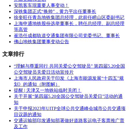
安凯客车现重要人事变动！
深铁集团正式“换帅”，黄力平出任董事长
徐奎旺任青岛地铁集团总经理，此前任崂山区委副书记
上海申通地铁股份选举董事长，聘任总经理、副总经理
等高管
崔浩任成都轨道交通集团有限公司党委书记、董事长
佛山地铁集团董事变动公告
文章排行
“理解与尊重同行 共同关爱公交驾驶员” 第四届5.20全国
公交驾驶员关爱日活动宣传片
上海市人民政府关于印发《上海市能源发展“十四五”规
划》的通知（附图解）
提醒 | 天津又一地铁站临时关闭！
关于开展“第四届5.20全国公交驾驶员关爱日”活动的通
知
关于申报2023年UITP全球公共交通峰会城市公共交通项
目议题的通知
交通运输部印发通知部署做好道路客运电子客票推广普
及工作