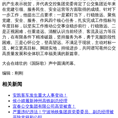
的产生表示祝贺，并代表交控集团党委肯定了公交集团近年来
在党建引领、服务民生、安全运营等方面取得的成绩。针对下
一步工作，他提出三点要求：一是紧盯当下，行稳致远。聚焦
党建、安全、服务、作风四个核心任务，扎实完成工作指标与
年度目标，以坚实工作推动公交事业稳步前行，行稳致远。二
是正视困难，任重道远。清醒认识当前经济、客流及运力等压
力，在有限条件下精准破题，坚持服务为本，勇于克服阶段性
困难。三是心怀公交，登高望远。不满足于现状，主动对标一
流，树立更高目标。脚踏实地，持续进步，共同谱写亳州公交
高质量发展和全体职工幸福美满的新篇章。
大会在雄壮的《国际歌》声中圆满闭幕。
编辑：刚刚
相关新闻
安凯客车发生重大人事变动！
侯小婧履新神州高铁副总经理
宜春公交集团有限公司高管被查！
严重违纪违法！宁波地铁集团原党委委员、副总经理被
开除党籍和公职