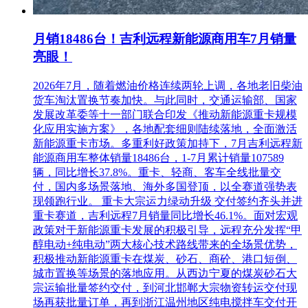
月销18486台！吉利远程新能源商用车7月销量
亮眼！
2026年7月，随着燃油价格连续两轮上调，各地老旧柴油
货车淘汰置换节奏加快。与此同时，交通运输部、国家
发展改革委等十一部门联合印发《推动新能源重卡规模
化应用实施方案》，各地配套细则陆续落地，全面激活
新能源重卡市场。多重利好政策加持下，7月吉利远程新
能源商用车整体销量18486台，1-7月累计销量107589
辆，同比增长37.8%。重卡、轻商、客车全线批量交
付，国内多场景落地、海外多国登顶，以全赛道强势表
现领跑行业。 重卡大宗运力绿动升级 交付签约齐头并进
重卡赛道，吉利远程7月销量同比增长46.1%。面对宏观
政策对于新能源重卡发展的积极引导，远程充分发挥“甲
醇电动+纯电动”两大核心技术路线带来的全场景优势，
积极推动新能源重卡在煤炭、砂石、商砼、港口短倒、
城市置换等场景的落地应用。从西边宁夏的煤炭砂石大
宗运输批量签约交付，到河北邯郸大宗物资转运交付现
场再获批量订单，再到浙江温州地区纯电搅拌车交付开