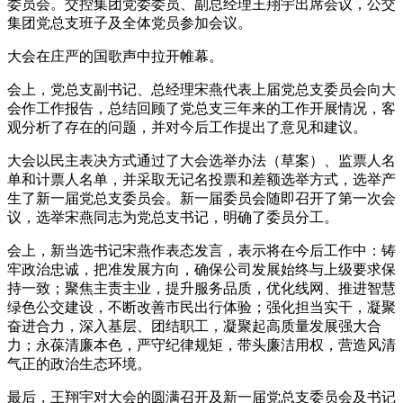
委员会。交控集团党委委员、副总经理王翔宇出席会议，公交
集团党总支班子及全体党员参加会议。
大会在庄严的国歌声中拉开帷幕。
会上，党总支副书记、总经理宋燕代表上届党总支委员会向大
会作工作报告，总结回顾了党总支三年来的工作开展情况，客
观分析了存在的问题，并对今后工作提出了意见和建议。
大会以民主表决方式通过了大会选举办法（草案）、监票人名
单和计票人名单，并采取无记名投票和差额选举方式，选举产
生了新一届党总支委员会。新一届委员会随即召开了第一次会
议，选举宋燕同志为党总支书记，明确了委员分工。
会上，新当选书记宋燕作表态发言，表示将在今后工作中：铸
牢政治忠诚，把准发展方向，确保公司发展始终与上级要求保
持一致；聚焦主责主业，提升服务品质，优化线网、推进智慧
绿色公交建设，不断改善市民出行体验；强化担当实干，凝聚
奋进合力，深入基层、团结职工，凝聚起高质量发展强大合
力；永葆清廉本色，严守纪律规矩，带头廉洁用权，营造风清
气正的政治生态环境。
最后，王翔宇对大会的圆满召开及新一届党总支委员会及书记