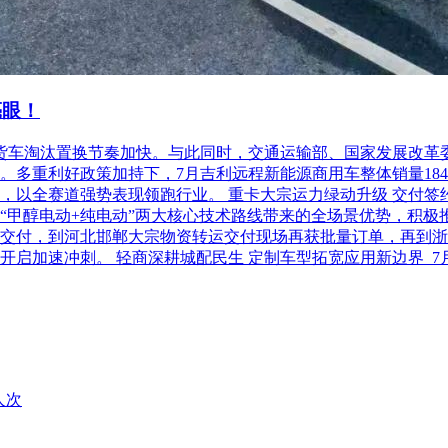
亮眼！
柴油货车淘汰置换节奏加快。与此同时，交通运输部、国家发展改
利好政策加持下，7月吉利远程新能源商用车整体销量18486台，
以全赛道强势表现领跑行业。 重卡大宗运力绿动升级 交付签约齐
“甲醇电动+纯电动”两大核心技术路线带来的全场景优势，积极
交付，到河北邯郸大宗物资转运交付现场再获批量订单，再到浙
开启加速冲刺。 轻商深耕城配民生 定制车型拓宽应用新边界 
人次