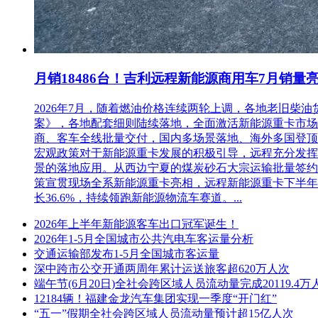
月销18486台！吉利远程新能源商用车7月销量
2026年7月，随着燃油价格连续两轮上调，各地老旧
案》，各地配套细则陆续落地，全面激活新能源重卡市场。多重
商、客车全线批量交付，国内多场景落地、海外多国登顶，
宏观政策对于新能源重卡发展的积极引导，远程充分发挥
景的落地应用。从西边宁夏的煤炭砂石大宗运输批量签约
策宣贯现场全系新能源重卡亮相，远程新能源重卡下半年
长36.6%，持续领跑新能源物流车赛道。...
2026年上半年新能源客车出口冠军诞生！
2026年1-5月全国城市公共汽电车客运量分析
交通运输部发布1-5月全国城市客运量
深中跨市公交开通两周年累计运送旅客超620万人次
端午节(6月20日)全社会跨区域人员流动量完成20119.4万
12184辆！福建金龙汽车集团实现一季度“开门红”
“五一”假期全社会跨区域人员流动量预计超15亿人次