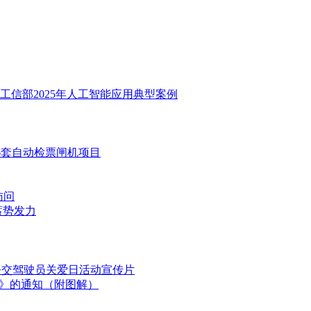
工信部2025年人工智能应用典型案例
46套自动检票闸机项目
访问
蓄势发力
国公交驾驶员关爱日活动宣传片
划》的通知（附图解）