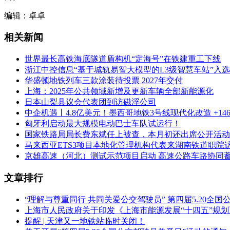
编辑：卓卓
相关新闻
世界最长高铁海底隧道盾构机“定海号”在铁建重工下线
浙江中控信息“基于城轨易智大模型的L3级智慧车站”入选
华盛顿地铁列车三款涂装待投票 2027年交付
上海：2025年公共领域新增及更新车辆全部新能源化
日本山梨县议会代表团到访磁浮公司
中企机遇丨4.8亿美元！墨西哥地铁3号线现代化改造 +1
匈牙利启动最大规模电动巴士车队试运行！
国家铁路局局长费东斌任上被查，本月初还出席公开活动
马来西亚ETS3项目本地化管理机构代表来湖南铁道职院
京雄高速（河北）测试示范项目启动 高速公路车路协同
文章排行
“理解与尊重同行 共同关爱公交驾驶员” 第四届5.20全
上海市人民政府关于印发《上海市能源发展“十四五”规
提醒 | 天津又一地铁站临时关闭！