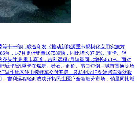
革委等十一部门联合印发《推动新能源重卡规模化应用实施方
1-7月累计销量107589辆，同比增长37.8%。重卡、轻
头并进 重卡赛道，吉利远程7月销量同比增长46.1%。面对
推动新能源重卡在煤炭、砂石、商砼、港口短倒、城市置换等场
江温州地区纯电搅拌车交付开启，及杭州老旧柴油货车淘汰政
7月，吉利远程轻商成功开拓民生医疗全新细分市场，销量同比增