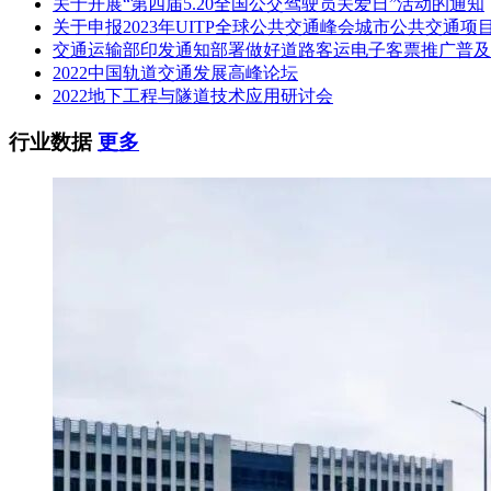
关于开展“第四届5.20全国公交驾驶员关爱日”活动的通知
关于申报2023年UITP全球公共交通峰会城市公共交通项
交通运输部印发通知部署做好道路客运电子客票推广普及
2022中国轨道交通发展高峰论坛
2022地下工程与隧道技术应用研讨会
行业数据
更多