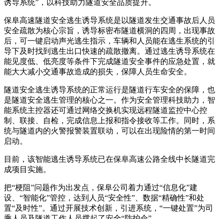
诱导系统”，以科技助力隧道安全品质提升。
保阜高速隧道安全逃生诱导系统是以隧道发生交通事故后人员
安全疏散为核心宗旨，诱导标密布隧道横洞的四周，出现事故
后，可一键启动声光逃生指示，车辆和人员能在逃生系统的引
导下及时找到逃生出口快速的疏散撤离。通过逃生诱导系统在
能见度低、低亮度等条件下完成隧道安全事件的应急处置，就
能大大减小交通事故造成的损失，保障人员生命安全。
隧道安全逃生诱导系统的正常运行是隧道行车安全的保障，也
是隧道安全逃生管理的核心之一。作为安全管理科技助力，智
能系统主控器还可通过网络交换机实现远程隧道监控中心控
制、联接、自检，完成信息上报和指令接收等工作。同时，系
统与隧道内的火警报警装置联动，可以在出现险情的第一时间
启动。
目前，该智能逃生诱导系统已在保阜高速公路全线中长隧道完
成项目实施。
把“梗阻”问题作为出发点，保阜公司着力通过“信息化”建
设、“智能化”管控，达到人员“安全性”、数据“精确性”和处
置“及时性”。通过开展技术创新，引进系统，“一键处置”为司
乘人员及隧道工作人员撑起了安全“防护伞”。