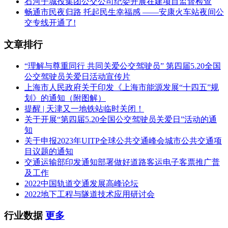
石河子城投集团公交公司纪委开展在建项目监督检查
畅通市民夜归路 托起民生幸福感 ——安康火车站夜间公
交专线开通了!
文章排行
“理解与尊重同行 共同关爱公交驾驶员” 第四届5.20全国
公交驾驶员关爱日活动宣传片
上海市人民政府关于印发《上海市能源发展“十四五”规
划》的通知（附图解）
提醒 | 天津又一地铁站临时关闭！
关于开展“第四届5.20全国公交驾驶员关爱日”活动的通
知
关于申报2023年UITP全球公共交通峰会城市公共交通项
目议题的通知
交通运输部印发通知部署做好道路客运电子客票推广普
及工作
2022中国轨道交通发展高峰论坛
2022地下工程与隧道技术应用研讨会
行业数据
更多