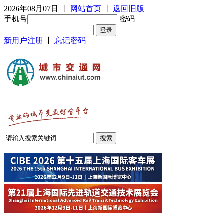
2026年08月07日
丨
网站首页
丨
返回旧版
手机号
密码
新用户注册
丨
忘记密码