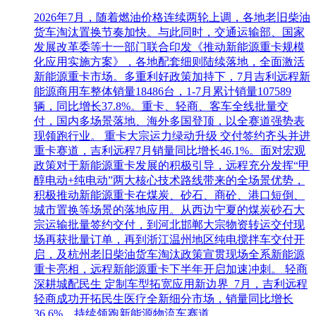
2026年7月，随着燃油价格连续两轮上调，各地老旧柴油
货车淘汰置换节奏加快。与此同时，交通运输部、国家
发展改革委等十一部门联合印发《推动新能源重卡规模
化应用实施方案》，各地配套细则陆续落地，全面激活
新能源重卡市场。多重利好政策加持下，7月吉利远程新
能源商用车整体销量18486台，1-7月累计销量107589
辆，同比增长37.8%。重卡、轻商、客车全线批量交
付，国内多场景落地、海外多国登顶，以全赛道强势表
现领跑行业。 重卡大宗运力绿动升级 交付签约齐头并进
重卡赛道，吉利远程7月销量同比增长46.1%。面对宏观
政策对于新能源重卡发展的积极引导，远程充分发挥“甲
醇电动+纯电动”两大核心技术路线带来的全场景优势，
积极推动新能源重卡在煤炭、砂石、商砼、港口短倒、
城市置换等场景的落地应用。从西边宁夏的煤炭砂石大
宗运输批量签约交付，到河北邯郸大宗物资转运交付现
场再获批量订单，再到浙江温州地区纯电搅拌车交付开
启，及杭州老旧柴油货车淘汰政策宣贯现场全系新能源
重卡亮相，远程新能源重卡下半年开启加速冲刺。 轻商
深耕城配民生 定制车型拓宽应用新边界 7月，吉利远程
轻商成功开拓民生医疗全新细分市场，销量同比增长
36.6%，持续领跑新能源物流车赛道。...