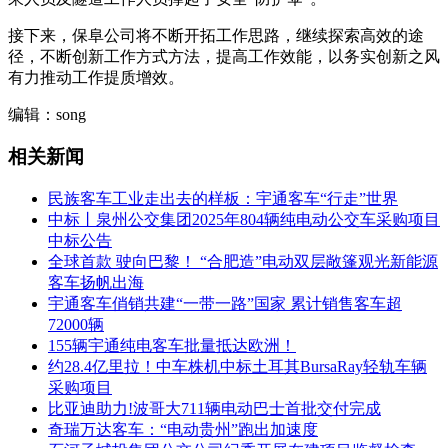
接下来，保阜公司将不断开拓工作思路，继续探索高效的途
径，不断创新工作方式方法，提高工作效能，以务实创新之风
有力推动工作提质增效。
编辑：song
相关新闻
民族客车工业走出去的样板：宇通客车“行走”世界
中标丨泉州公交集团2025年804辆纯电动公交车采购项目
中标公告
全球首款 驶向巴黎！ “合肥造”电动双层敞篷观光新能源
客车扬帆出海
宇通客车俏销共建“一带一路”国家 累计销售客车超
72000辆
155辆宇通纯电客车批量抵达欧洲！
约28.4亿里拉！中车株机中标土耳其BursaRay轻轨车辆
采购项目
比亚迪助力!波哥大711辆电动巴士首批交付完成
奇瑞万达客车：“电动贵州”跑出加速度