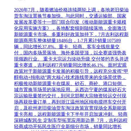
2026年7月，随着燃油价格连续两轮上调，各地老旧柴油
货车淘汰置换节奏加快。与此同时，交通运输部、国家
发展改革委等十一部门联合印发《推动新能源重卡规模
化应用实施方案》，各地配套细则陆续落地，全面激活
新能源重卡市场。多重利好政策加持下，7月吉利远程新
能源商用车整体销量18486台，1-7月累计销量107589
辆，同比增长37.8%。重卡、轻商、客车全线批量交
付，国内多场景落地、海外多国登顶，以全赛道强势表
现领跑行业。 重卡大宗运力绿动升级 交付签约齐头并进
重卡赛道，吉利远程7月销量同比增长46.1%。面对宏观
政策对于新能源重卡发展的积极引导，远程充分发挥“甲
醇电动+纯电动”两大核心技术路线带来的全场景优势，
积极推动新能源重卡在煤炭、砂石、商砼、港口短倒、
城市置换等场景的落地应用。从西边宁夏的煤炭砂石大
宗运输批量签约交付，到河北邯郸大宗物资转运交付现
场再获批量订单，再到浙江温州地区纯电搅拌车交付开
启，及杭州老旧柴油货车淘汰政策宣贯现场全系新能源
重卡亮相，远程新能源重卡下半年开启加速冲刺。 轻商
深耕城配民生 定制车型拓宽应用新边界 7月，吉利远程
轻商成功开拓民生医疗全新细分市场，销量同比增长