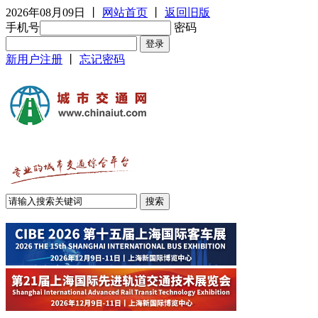
2026年08月09日
丨
网站首页
丨
返回旧版
手机号
密码
新用户注册
丨
忘记密码