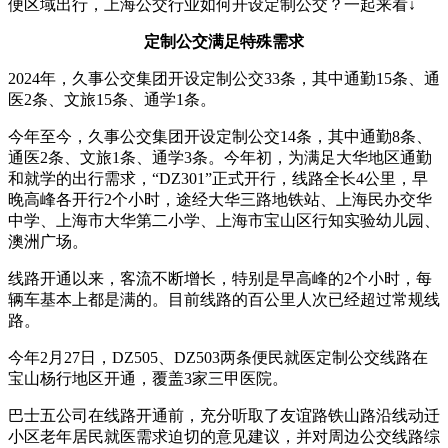
便区域出行，上海公交行业如何开设定制公交？一起来看↓
定制公交满足特殊需求
2024年，久事公交集团开设定制公交33条，其中通勤15条、通
医2条、文旅15条、通学1条。
今年至今，久事公交集团开设定制公交14条，其中通勤8条、
通医2条、文旅1条、通学3条。今年初，为满足大华地区通勤
和就学的出行需求，“DZ301”正式开行，线路全长4公里，早
晚高峰各开行2个小时，途经大华三路地铁站、上海民办交华
中学、上海市大华第二小学、上海市宝山区行知实验幼儿园、
澳洲广场。
线路开通以来，客流不断增长，特别是早高峰的2个小时，每
辆车基本上都是满的。目前线路的百公里人次已经超过常规线
路。
今年2月27日，DZ505、DZ503两条便民就医定制公交线路在
宝山杨行地区开通，覆盖3家三甲医院。
巴士五公司在线路开通前，充分听取了友谊路铁山路沿线动迁
小区老年居民就医需求迫切的意见建议，并对周边公交线路综