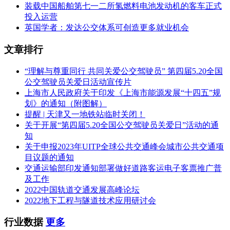
装载中国船舶第七一二所氢燃料电池发动机的客车正式
投入运营
英国学者：发达公交体系可创造更多就业机会
文章排行
“理解与尊重同行 共同关爱公交驾驶员” 第四届5.20全国
公交驾驶员关爱日活动宣传片
上海市人民政府关于印发《上海市能源发展“十四五”规
划》的通知（附图解）
提醒 | 天津又一地铁站临时关闭！
关于开展“第四届5.20全国公交驾驶员关爱日”活动的通
知
关于申报2023年UITP全球公共交通峰会城市公共交通项
目议题的通知
交通运输部印发通知部署做好道路客运电子客票推广普
及工作
2022中国轨道交通发展高峰论坛
2022地下工程与隧道技术应用研讨会
行业数据
更多