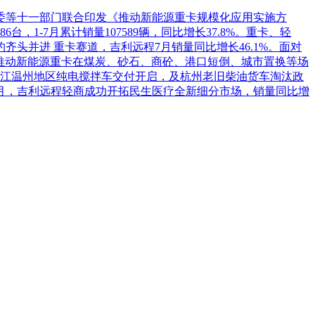
革委等十一部门联合印发《推动新能源重卡规模化应用实施方
1-7月累计销量107589辆，同比增长37.8%。重卡、轻
头并进 重卡赛道，吉利远程7月销量同比增长46.1%。面对
推动新能源重卡在煤炭、砂石、商砼、港口短倒、城市置换等场
江温州地区纯电搅拌车交付开启，及杭州老旧柴油货车淘汰政
7月，吉利远程轻商成功开拓民生医疗全新细分市场，销量同比增