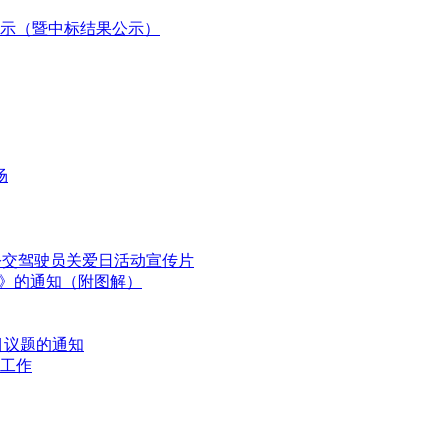
公示（暨中标结果公示）
场
国公交驾驶员关爱日活动宣传片
划》的通知（附图解）
目议题的通知
工作