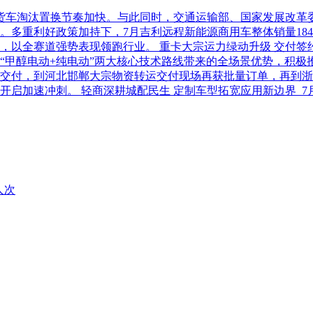
柴油货车淘汰置换节奏加快。与此同时，交通运输部、国家发展改
利好政策加持下，7月吉利远程新能源商用车整体销量18486台，
以全赛道强势表现领跑行业。 重卡大宗运力绿动升级 交付签约齐
“甲醇电动+纯电动”两大核心技术路线带来的全场景优势，积极
交付，到河北邯郸大宗物资转运交付现场再获批量订单，再到浙
开启加速冲刺。 轻商深耕城配民生 定制车型拓宽应用新边界 
人次