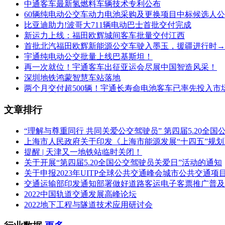
中通客车最新氢燃料车辆技术专利公布
60辆纯电动公交车动力电池采购及更换项目中标候选人
比亚迪助力!波哥大711辆电动巴士首批交付完成
新运力上线：福田欧辉城间客车批量交付江西
首批北汽福田欧辉新能源公交车驶入墨玉，援疆进行时→
宇通纯电动公交批量上线巴基斯坦！
再一次就位！宇通客车出征亚运会尽展中国智造风采！
深圳地铁鸿蒙智慧车站落地
两个月交付超500辆！宇通长寿命电池客车已率先投入市
文章排行
“理解与尊重同行 共同关爱公交驾驶员” 第四届5.20全
上海市人民政府关于印发《上海市能源发展“十四五”规
提醒 | 天津又一地铁站临时关闭！
关于开展“第四届5.20全国公交驾驶员关爱日”活动的通知
关于申报2023年UITP全球公共交通峰会城市公共交通项
交通运输部印发通知部署做好道路客运电子客票推广普及
2022中国轨道交通发展高峰论坛
2022地下工程与隧道技术应用研讨会