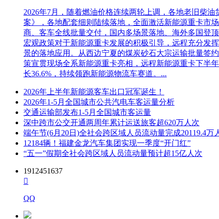
2026年7月，随着燃油价格连续两轮上调，各地老旧
案》，各地配套细则陆续落地，全面激活新能源重卡市场。多重
商、客车全线批量交付，国内多场景落地、海外多国登顶，
宏观政策对于新能源重卡发展的积极引导，远程充分发挥
景的落地应用。从西边宁夏的煤炭砂石大宗运输批量签约
策宣贯现场全系新能源重卡亮相，远程新能源重卡下半年
长36.6%，持续领跑新能源物流车赛道。...
2026年上半年新能源客车出口冠军诞生！
2026年1-5月全国城市公共汽电车客运量分析
交通运输部发布1-5月全国城市客运量
深中跨市公交开通两周年累计运送旅客超620万人次
端午节(6月20日)全社会跨区域人员流动量完成20119.4万
12184辆！福建金龙汽车集团实现一季度“开门红”
“五一”假期全社会跨区域人员流动量预计超15亿人次
1912451637

QQ