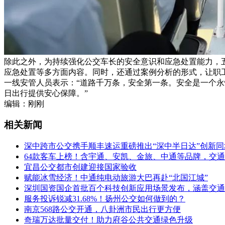
除此之外，为持续强化公交车长的安全意识和应急处置能力，
应急处置等多方面内容。同时，还通过案例分析的形式，让职
一线安管人员表示：“道路千万条，安全第一条。安全是一个永
日出行提供安心保障。”
编辑：刚刚
相关新闻
深中跨市公交携手顺丰速运重磅推出“深中半日达”创新
64款客车上榜！含宇通、安凯、金旅、中通等品牌，交通
宜昌公交都市创建迎接国家验收
赋能冰雪经济！中通纯电动旅游大巴再赴“北国江城”
深圳国资国企首批百个科技创新应用场景发布，涵盖交通
服务投诉锐减31.68%！扬州公交如何做到的？
南京568路公交开通，八卦洲市民出行更方便
奇瑞万达批量交付！助力府谷公共交通绿色升级