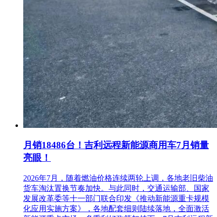
月销18486台！吉利远程新能源商用车7月销量
亮眼！
2026年7月，随着燃油价格连续两轮上调，各地老旧柴油
货车淘汰置换节奏加快。与此同时，交通运输部、国家
发展改革委等十一部门联合印发《推动新能源重卡规模
化应用实施方案》，各地配套细则陆续落地，全面激活