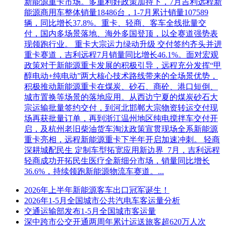
新能源重卡市场。多重利好政策加持下，7月吉利远程新
能源商用车整体销量18486台，1-7月累计销量107589
辆，同比增长37.8%。重卡、轻商、客车全线批量交
付，国内多场景落地、海外多国登顶，以全赛道强势表
现领跑行业。 重卡大宗运力绿动升级 交付签约齐头并进
重卡赛道，吉利远程7月销量同比增长46.1%。面对宏观
政策对于新能源重卡发展的积极引导，远程充分发挥“甲
醇电动+纯电动”两大核心技术路线带来的全场景优势，
积极推动新能源重卡在煤炭、砂石、商砼、港口短倒、
城市置换等场景的落地应用。从西边宁夏的煤炭砂石大
宗运输批量签约交付，到河北邯郸大宗物资转运交付现
场再获批量订单，再到浙江温州地区纯电搅拌车交付开
启，及杭州老旧柴油货车淘汰政策宣贯现场全系新能源
重卡亮相，远程新能源重卡下半年开启加速冲刺。 轻商
深耕城配民生 定制车型拓宽应用新边界 7月，吉利远程
轻商成功开拓民生医疗全新细分市场，销量同比增长
36.6%，持续领跑新能源物流车赛道。...
2026年上半年新能源客车出口冠军诞生！
2026年1-5月全国城市公共汽电车客运量分析
交通运输部发布1-5月全国城市客运量
深中跨市公交开通两周年累计运送旅客超620万人次