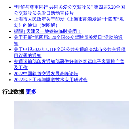
“理解与尊重同行 共同关爱公交驾驶员” 第四届5.20全国
公交驾驶员关爱日活动宣传片
上海市人民政府关于印发《上海市能源发展“十四五”规
划》的通知（附图解）
提醒 | 天津又一地铁站临时关闭！
关于开展“第四届5.20全国公交驾驶员关爱日”活动的通
知
关于申报2023年UITP全球公共交通峰会城市公共交通项
目议题的通知
交通运输部印发通知部署做好道路客运电子客票推广普
及工作
2022中国轨道交通发展高峰论坛
2022地下工程与隧道技术应用研讨会
行业数据
更多