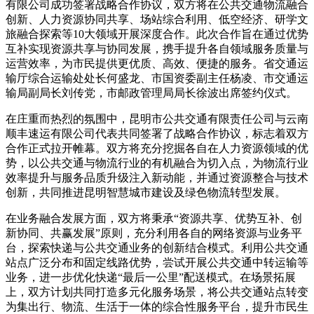
有限公司成功签署战略合作协议，双方将在公共交通物流融合
创新、人力资源协同共享、场站综合利用、低空经济、研学文
旅融合探索等10大领域开展深度合作。此次合作旨在通过优势
互补实现资源共享与协同发展，携手提升各自领域服务质量与
运营效率，为市民提供更优质、高效、便捷的服务。省交通运
输厅综合运输处处长何盛龙、市国资委副主任杨凌、市交通运
输局副局长刘传党，市邮政管理局局长徐波出席签约仪式。
在庄重而热烈的氛围中，昆明市公共交通有限责任公司与云南
顺丰速运有限公司代表共同签署了战略合作协议，标志着双方
合作正式拉开帷幕。双方将充分挖掘各自在人力资源领域的优
势，以公共交通与物流行业的有机融合为切入点，为物流行业
效率提升与服务品质升级注入新动能，并通过资源整合与技术
创新，共同推进昆明智慧城市建设及绿色物流转型发展。
在业务融合发展方面，双方将秉承“资源共享、优势互补、创
新协同、共赢发展”原则，充分利用各自的网络资源与业务平
台，探索快递与公共交通业务的创新结合模式。利用公共交通
站点广泛分布和固定线路优势，尝试开展公共交通中转运输等
业务，进一步优化快递“最后一公里”配送模式。在场景拓展
上，双方计划共同打造多元化服务场景，将公共交通站点转变
为集出行、物流、生活于一体的综合性服务平台，提升市民生