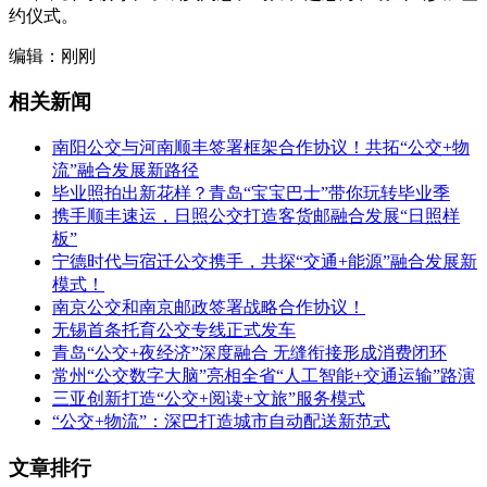
约仪式。
编辑：刚刚
相关新闻
南阳公交与河南顺丰签署框架合作协议！共拓“公交+物
流”融合发展新路径
毕业照拍出新花样？青岛“宝宝巴士”带你玩转毕业季
携手顺丰速运，日照公交打造客货邮融合发展“日照样
板”
宁德时代与宿迁公交携手，共探“交通+能源”融合发展新
模式！
南京公交和南京邮政签署战略合作协议！
无锡首条托育公交专线正式发车
青岛“公交+夜经济”深度融合 无缝衔接形成消费闭环
常州“公交数字大脑”亮相全省“人工智能+交通运输”路演
三亚创新打造“公交+阅读+文旅”服务模式
“公交+物流”：深巴打造城市自动配送新范式
文章排行