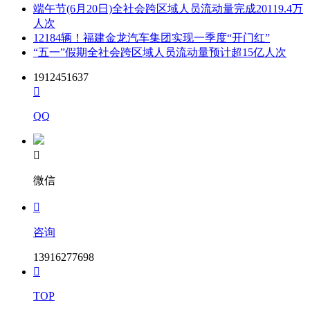
端午节(6月20日)全社会跨区域人员流动量完成20119.4万
人次
12184辆！福建金龙汽车集团实现一季度“开门红”
“五一”假期全社会跨区域人员流动量预计超15亿人次
1912451637

QQ

微信

咨询
13916277698

TOP