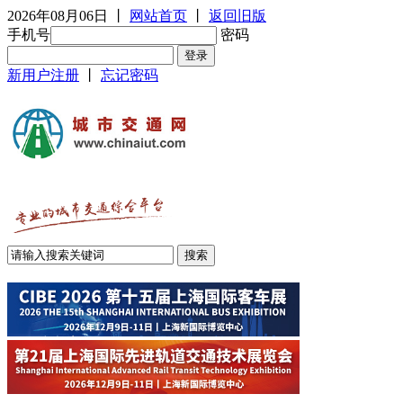
2026年08月06日
丨
网站首页
丨
返回旧版
手机号
密码
新用户注册
丨
忘记密码