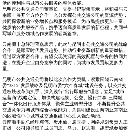
活的便利性与城市公共服务的整体效能。
昆明市公共交通公司董事长、党委书记彭伟表示，将积极与云
南顺丰展开全方位合作，充分发挥公共交通公司的资源优势，
共同探索新的业务增长点和服务模式，为市民提供更加丰富、
优质的公共服务产品，携手迈向高质量发展的新征程，共同书
写城市服务领域合作发展的崭新篇章。
云南顺丰总经理蒋磊表示，此次与昆明市公共交通公司的战略
合作，是顺应时代发展趋势、推动行业变革创新的重要举措。
通过双方紧密合作，有望实现资源的高效配置与业务的协同共
进，在提升企业自身竞争力的同时，为城市发展贡献更多力
量。
昆明市公共交通公司将以此次合作为契机，紧紧围绕云南省
委“3815”发展战略及昆明市委“六个春城”建设任务，以公共交
通板块改革为抓手，深入践行“出行即服务”理念，立足“城市
运营商”战略定位，加快构建地铁、公交、慢行共享“三网融
合”一体化出行服务体系，聚焦主业转型升级，不断提升公共
交通竞争力与城市综合承载能力，为昆明建设面向南亚东南亚
的区域性中心城市及交通枢纽中心注入强劲动能。
云南顺丰副总经理邓伟、樊水仙、袁玉捷，网络规划负责人庄
正雄；公司领导班子成员闫忠、马力、赵志海、胡宏斌参加签