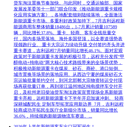
货车淘汰置换节奏加快。与此同时，交通运输部、国家
发展改革委等十一部门联合印发《推动新能源重卡规模
化应用实施方案》，各地配套细则陆续落地，全面激活
新能源重卡市场。多重利好政策加持下，7月吉利远程新
能源商用车整体销量18486台，1-7月累计销量107589
辆，同比增长37.8%。重卡、轻商、客车全线批量交
付，国内多场景落地、海外多国登顶，以全赛道强势表
现领跑行业。 重卡大宗运力绿动升级 交付签约齐头并进
重卡赛道，吉利远程7月销量同比增长46.1%。面对宏观
政策对于新能源重卡发展的积极引导，远程充分发挥“甲
醇电动+纯电动”两大核心技术路线带来的全场景优势，
积极推动新能源重卡在煤炭、砂石、商砼、港口短倒、
城市置换等场景的落地应用。从西边宁夏的煤炭砂石大
宗运输批量签约交付，到河北邯郸大宗物资转运交付现
场再获批量订单，再到浙江温州地区纯电搅拌车交付开
启，及杭州老旧柴油货车淘汰政策宣贯现场全系新能源
重卡亮相，远程新能源重卡下半年开启加速冲刺。 轻商
深耕城配民生 定制车型拓宽应用新边界 7月，吉利远程
轻商成功开拓民生医疗全新细分市场，销量同比增长
36.6%，持续领跑新能源物流车赛道。...
2026年上半年新能源客车出口冠军诞生！