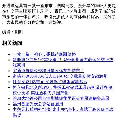
开通试运营首日就一座难求，圈粉无数。爱分享的年轻人更是
在社交平台晒图打卡刷屏，“夜巴士”火热出圈，成为了临沂城
市旅游的一张新名片，吸引更多的人前来体验和探索，受到了
广大市民的充分肯定和一致好评。
编辑：刚刚
相关新闻
一带一路一初心，扬帆起航凯旋路
新能源公共出行“零突破”！32台苏州金龙蔚蓝公交上线
张家川
宇通纯电动公交将批量投运莱斯特市！
奇瑞万达30台7米低入口纯电公交批量交付安徽滁州
计划投资1亿美元 采埃孚扩建张家港基地
恒立钻具北交所IPO：掌握工程破岩工具结构设计多项
核心技术 实现盾构刀具国产化
雅加达地铁公司与深圳地铁集团正式签署谅解备忘录
福州首座光伏公交站台启用
中交天和盾构机加快“走出去”步伐，高端工程装备全球
供货