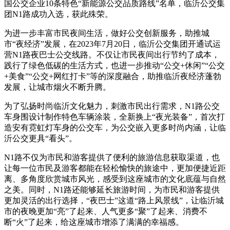
国公交企业10条特色“新能源公交品质路线”名单，临沂公交集
团N1路成功入选，获此殊荣。
为进一步丰富市民夜间生活，做好公交创新服务，助推城
市“夜经济”发展，在2023年7月20日，临沂公交集团开通试运
营N1路夜巴士公交线路。不仅让市民夜间出行节约了成本，
践行了绿色低碳的生活方式，也进一步推动“公交+休闲”“公交
+美食”“公交+网红打卡”等的深度融合，助推临沂夜经济蓬勃
发展，让城市烟火不断升腾。
为了弘扬时尚临沂文化魅力，刺激市民出行需求，N1路公交
车身围设计制作特色车辆涂装，全新换上“夜光装备”，首次打
造安有霓虹灯车身的公交车，为公交嵌入更多时尚内涵，让临
沂公交更具“看头”。
N1路不仅为市民和游客提供了便利的旅游信息获取渠道，也
让每一位市民及游客都能在轻松愉快的旅途中，更加便捷近距
离、多角度欣赏城市风光，感受到这座城市的文化底蕴与自然
之美。同时，N1路还能够延长旅游时间，为市民和游客提供
更加灵活的出行选择，“夜巴士”这道“路上风景线”，让临沂城
市的夜晚更加“亮”了起来、人气更多“聚”了起来、消费不
断“火”了起来，给这座城市增添了满满的幸福感。