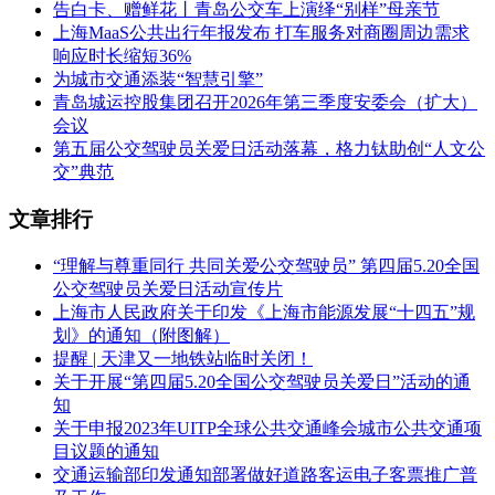
告白卡、赠鲜花丨青岛公交车上演绎“别样”母亲节
上海MaaS公共出行年报发布 打车服务对商圈周边需求
响应时长缩短36%
为城市交通添装“智慧引擎”
青岛城运控股集团召开2026年第三季度安委会（扩大）
会议
第五届公交驾驶员关爱日活动落幕，格力钛助创“人文公
交”典范
文章排行
“理解与尊重同行 共同关爱公交驾驶员” 第四届5.20全国
公交驾驶员关爱日活动宣传片
上海市人民政府关于印发《上海市能源发展“十四五”规
划》的通知（附图解）
提醒 | 天津又一地铁站临时关闭！
关于开展“第四届5.20全国公交驾驶员关爱日”活动的通
知
关于申报2023年UITP全球公共交通峰会城市公共交通项
目议题的通知
交通运输部印发通知部署做好道路客运电子客票推广普