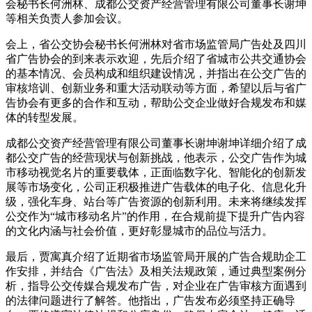
会秘书长何洲林、成都公交资产经营管理有限公司董事长谢坤
等相关负责人参加会议。
会上，省公交协会秘书长何洲林对省市场监管局广告处及四川
省广告协会的到来表示欢迎，先后介绍了省城市公共交通协会
的基本情况、会员构成和组织建设情况，并指出在公交广告的
审核培训、创新业务和重大活动联动等方面，希望以后与省广
告协会有更多的合作和互动，帮助公交企业做好合规发布和媒
体的转型发展。
成都公交资产经营管理有限公司董事长谢坤谢坤详细介绍了成
都公交广告的经营现状与创新挑战，他表示，公交广告作为城
市移动视觉名片的重要载体，正面临数字化、智能化的创新发
展等市场变化，公司正积极推进广告载体的电子化、信息化升
级，强化车身、站台等广告资源的创新利用。未来将继续发挥
公交作为“城市移动名片”的作用，在合规前提下提升广告内容
的文化内涵与社会价值，更好彰显城市的品位与活力。
最后，贾寓真介绍了近期省市场监管局开展的广告合规助企工
作安排，并结合《广告法》及相关法规政策，通过典型案例分
析，指导公交传媒合规发布广告，对企业在广告审核方面遇到
的法律问题进行了解答。他指出，广告发布必须坚持正确导