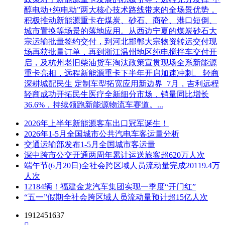
醇电动+纯电动”两大核心技术路线带来的全场景优势，
积极推动新能源重卡在煤炭、砂石、商砼、港口短倒、
城市置换等场景的落地应用。从西边宁夏的煤炭砂石大
宗运输批量签约交付，到河北邯郸大宗物资转运交付现
场再获批量订单，再到浙江温州地区纯电搅拌车交付开
启，及杭州老旧柴油货车淘汰政策宣贯现场全系新能源
重卡亮相，远程新能源重卡下半年开启加速冲刺。 轻商
深耕城配民生 定制车型拓宽应用新边界 7月，吉利远程
轻商成功开拓民生医疗全新细分市场，销量同比增长
36.6%，持续领跑新能源物流车赛道。...
2026年上半年新能源客车出口冠军诞生！
2026年1-5月全国城市公共汽电车客运量分析
交通运输部发布1-5月全国城市客运量
深中跨市公交开通两周年累计运送旅客超620万人次
端午节(6月20日)全社会跨区域人员流动量完成20119.4万
人次
12184辆！福建金龙汽车集团实现一季度“开门红”
“五一”假期全社会跨区域人员流动量预计超15亿人次
1912451637