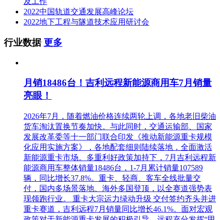
及工作
2022中国轨道交通发展高峰论坛
2022地下工程与隧道技术应用研讨会
行业数据
更多
月销18486台！吉利远程新能源商用车7月销量
亮眼！
2026年7月，随着燃油价格连续两轮上调，各地老旧柴油
货车淘汰置换节奏加快。与此同时，交通运输部、国家
发展改革委等十一部门联合印发《推动新能源重卡规模
化应用实施方案》，各地配套细则陆续落地，全面激活
新能源重卡市场。多重利好政策加持下，7月吉利远程新
能源商用车整体销量18486台，1-7月累计销量107589
辆，同比增长37.8%。重卡、轻商、客车全线批量交
付，国内多场景落地、海外多国登顶，以全赛道强势表
现领跑行业。 重卡大宗运力绿动升级 交付签约齐头并进
重卡赛道，吉利远程7月销量同比增长46.1%。面对宏观
政策对于新能源重卡发展的积极引导，远程充分发挥“甲