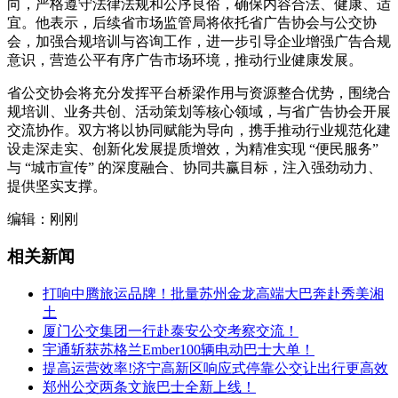
向，严格遵守法律法规和公序良俗，确保内容合法、健康、适
宜。他表示，后续省市场监管局将依托省广告协会与公交协
会，加强合规培训与咨询工作，进一步引导企业增强广告合规
意识，营造公平有序广告市场环境，推动行业健康发展。
省公交协会将充分发挥平台桥梁作用与资源整合优势，围绕合
规培训、业务共创、活动策划等核心领域，与省广告协会开展
交流协作。双方将以协同赋能为导向，携手推动行业规范化建
设走深走实、创新化发展提质增效，为精准实现 “便民服务”
与 “城市宣传” 的深度融合、协同共赢目标，注入强劲动力、
提供坚实支撑。
编辑：刚刚
相关新闻
打响中腾旅运品牌！批量苏州金龙高端大巴奔赴秀美湘
土
厦门公交集团一行赴泰安公交考察交流！
宇通斩获苏格兰Ember100辆电动巴士大单！
提高运营效率!济宁高新区响应式停靠公交让出行更高效
郑州公交两条文旅巴士全新上线！