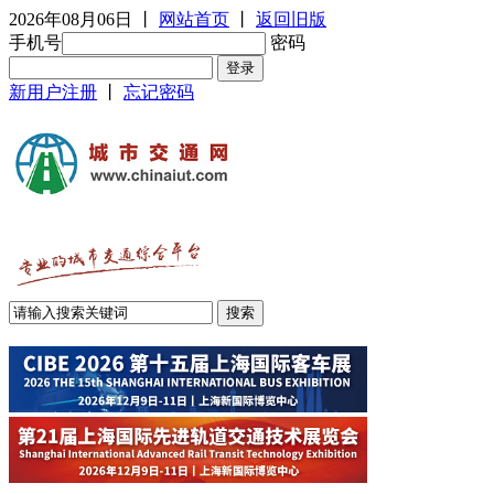
2026年08月06日
丨
网站首页
丨
返回旧版
手机号
密码
新用户注册
丨
忘记密码