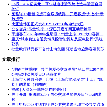
中标丨4.37亿美元！阿尔斯通捷运系统改造与运营合同
签订
图雅诺X8批量投运黄金客运线路，开启客运“大改小”示
范运营
比亚迪韩国正式发布BYD eBus9纯电动大巴
公交变身“能量银行”！深巴开启车网互动新篇章
宇通客车2023年半年业绩报：销量上涨31% 大中客第一
重庆“城市轨道交通舆情风险智能甄别及应急指挥”系统
获奖
批量欧辉精品客车交付山海集团 驱动当地旅游客运复苏
文章排行
“理解与尊重同行 共同关爱公交驾驶员” 第四届5.20全国
公交驾驶员关爱日活动宣传片
上海市人民政府关于印发《上海市能源发展“十四五”规
划》的通知（附图解）
提醒 | 天津又一地铁站临时关闭！
关于开展“第四届5.20全国公交驾驶员关爱日”活动的通
知
关于申报2023年UITP全球公共交通峰会城市公共交通项