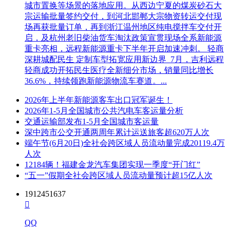
城市置换等场景的落地应用。从西边宁夏的煤炭砂石大
宗运输批量签约交付，到河北邯郸大宗物资转运交付现
场再获批量订单，再到浙江温州地区纯电搅拌车交付开
启，及杭州老旧柴油货车淘汰政策宣贯现场全系新能源
重卡亮相，远程新能源重卡下半年开启加速冲刺。 轻商
深耕城配民生 定制车型拓宽应用新边界 7月，吉利远程
轻商成功开拓民生医疗全新细分市场，销量同比增长
36.6%，持续领跑新能源物流车赛道。...
2026年上半年新能源客车出口冠军诞生！
2026年1-5月全国城市公共汽电车客运量分析
交通运输部发布1-5月全国城市客运量
深中跨市公交开通两周年累计运送旅客超620万人次
端午节(6月20日)全社会跨区域人员流动量完成20119.4万
人次
12184辆！福建金龙汽车集团实现一季度“开门红”
“五一”假期全社会跨区域人员流动量预计超15亿人次
1912451637

QQ