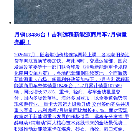
月销18486台！吉利远程新能源商用车7月销量
亮眼！
2026年7月，随着燃油价格连续两轮上调，各地老旧柴油
货车淘汰置换节奏加快。与此同时，交通运输部、国家
发展改革委等十一部门联合印发《推动新能源重卡规模
化应用实施方案》，各地配套细则陆续落地，全面激活
新能源重卡市场。多重利好政策加持下，7月吉利远程新
能源商用车整体销量18486台，1-7月累计销量107589
辆，同比增长37.8%。重卡、轻商、客车全线批量交
付，国内多场景落地、海外多国登顶，以全赛道强势表
现领跑行业。 重卡大宗运力绿动升级 交付签约齐头并进
重卡赛道，吉利远程7月销量同比增长46.1%。面对宏观
政策对于新能源重卡发展的积极引导，远程充分发挥“甲
醇电动+纯电动”两大核心技术路线带来的全场景优势，
积极推动新能源重卡在煤炭、砂石、商砼、港口短倒、