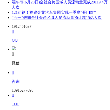
端午节(6月20日)全社会跨区域人员流动量完成20119.4万
人次
12184辆！福建金龙汽车集团实现一季度“开门红”
“五一”假期全社会跨区域人员流动量预计超15亿人次
1912451637

QQ

微信

咨询
13916277698

TOP