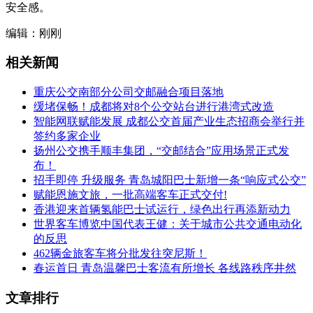
安全感。
编辑：刚刚
相关新闻
重庆公交南部分公司交邮融合项目落地
缓堵保畅！成都将对8个公交站台进行港湾式改造
智能网联赋能发展 成都公交首届产业生态招商会举行并
签约多家企业
扬州公交携手顺丰集团，“交邮结合”应用场景正式发
布！
招手即停 升级服务 青岛城阳巴士新增一条“响应式公交”
赋能恩施文旅，一批高端客车正式交付!
香港迎来首辆氢能巴士试运行，绿色出行再添新动力
世界客车博览中国代表王健：关于城市公共交通电动化
的反思
462辆金旅客车将分批发往突尼斯！
春运首日 青岛温馨巴士客流有所增长 各线路秩序井然
文章排行