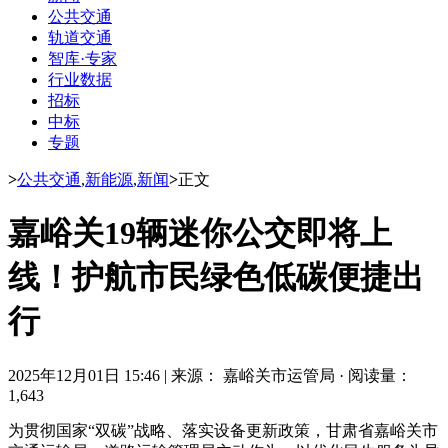
公共交通
轨道交通
智库·专家
行业数据
招标
中标
专题
>
公共交通
,
新能源
,
新闻
>
正文
嘉峪关19辆迷你公交即将上
线！护航市民绿色低碳便捷出
行
2025年12月01日 15:46
|
来源： 嘉峪关市运管局
·
阅读量：
1,643
为贯彻国家“双碳”战略、落实设备更新政策，甘肃省嘉峪关市