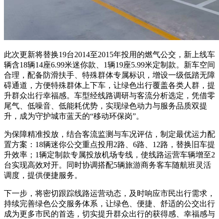
此次更新将替换19台2014至2015年投用的燃气公交，新上线车
辆含18辆14座6.99米迷你款、1辆19座5.99米定制款。新车空间
合理，配备防滑扶手、特殊群体专属标识，增设一级低踏无障
碍通道，方便特殊群体上下车，让绿色出行覆盖各类人群，提
升群众出行幸福感。车型经线路调研与客流分析选定，凭借零
尾气、低噪音、低能耗优势，实现绿色动力与服务品质双提
升，成为守护城市蓝天的“移动环保岗”。
为保障精准投放，结合客流监测与车况评估，制定最优运力配
置方案：18辆迷你公交重点投用2路、6路、12路，替换旧车提
升效率；1辆定制款专属投放机场专线，使线路运营车辆增至2
台实现高效对开。同时协调搭配5辆旅游商务客车随航班灵活
调度，提供便捷服务。
下一步，将密切跟踪线路运营动态，及时响应市民出行需求，
持续完善绿色公交服务体系，让绿色、便捷、舒适的公交出行
成为更多市民的首选，切实提升群众出行的获得感、幸福感与