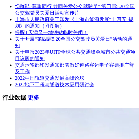
“理解与尊重同行 共同关爱公交驾驶员” 第四届5.20全国
公交驾驶员关爱日活动宣传片
上海市人民政府关于印发《上海市能源发展“十四五”规
划》的通知（附图解）
提醒 | 天津又一地铁站临时关闭！
关于开展“第四届5.20全国公交驾驶员关爱日”活动的通
知
关于申报2023年UITP全球公共交通峰会城市公共交通项
目议题的通知
交通运输部印发通知部署做好道路客运电子客票推广普
及工作
2022中国轨道交通发展高峰论坛
2022地下工程与隧道技术应用研讨会
行业数据
更多