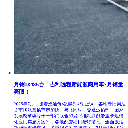
月销18486台！吉利远程新能源商用车7月销量
亮眼！
2026年7月，随着燃油价格连续两轮上调，各地老旧柴油
货车淘汰置换节奏加快。与此同时，交通运输部、国家
发展改革委等十一部门联合印发《推动新能源重卡规模
化应用实施方案》，各地配套细则陆续落地，全面激活
新能源重卡市场。多重利好政策加持下，7月吉利远程新