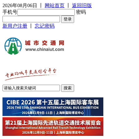
2026年08月06日
丨
网站首页
丨
返回旧版
手机号
密码
新用户注册
丨
忘记密码