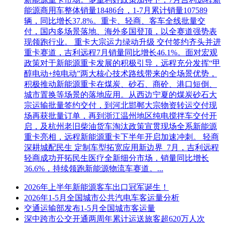
能源商用车整体销量18486台，1-7月累计销量107589
辆，同比增长37.8%。重卡、轻商、客车全线批量交
付，国内多场景落地、海外多国登顶，以全赛道强势表
现领跑行业。 重卡大宗运力绿动升级 交付签约齐头并进
重卡赛道，吉利远程7月销量同比增长46.1%。面对宏观
政策对于新能源重卡发展的积极引导，远程充分发挥“甲
醇电动+纯电动”两大核心技术路线带来的全场景优势，
积极推动新能源重卡在煤炭、砂石、商砼、港口短倒、
城市置换等场景的落地应用。从西边宁夏的煤炭砂石大
宗运输批量签约交付，到河北邯郸大宗物资转运交付现
场再获批量订单，再到浙江温州地区纯电搅拌车交付开
启，及杭州老旧柴油货车淘汰政策宣贯现场全系新能源
重卡亮相，远程新能源重卡下半年开启加速冲刺。 轻商
深耕城配民生 定制车型拓宽应用新边界 7月，吉利远程
轻商成功开拓民生医疗全新细分市场，销量同比增长
36.6%，持续领跑新能源物流车赛道。...
2026年上半年新能源客车出口冠军诞生！
2026年1-5月全国城市公共汽电车客运量分析
交通运输部发布1-5月全国城市客运量
深中跨市公交开通两周年累计运送旅客超620万人次