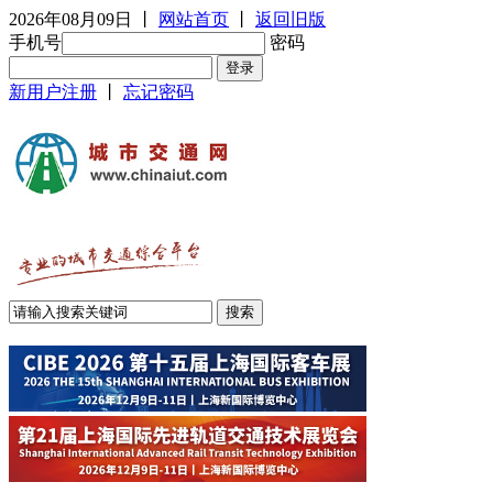
2026年08月09日
丨
网站首页
丨
返回旧版
手机号
密码
新用户注册
丨
忘记密码