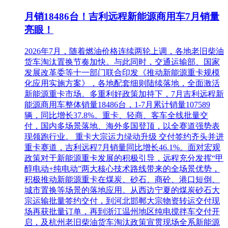
月销18486台！吉利远程新能源商用车7月销量
亮眼！
2026年7月，随着燃油价格连续两轮上调，各地老旧柴油
货车淘汰置换节奏加快。与此同时，交通运输部、国家
发展改革委等十一部门联合印发《推动新能源重卡规模
化应用实施方案》，各地配套细则陆续落地，全面激活
新能源重卡市场。多重利好政策加持下，7月吉利远程新
能源商用车整体销量18486台，1-7月累计销量107589
辆，同比增长37.8%。重卡、轻商、客车全线批量交
付，国内多场景落地、海外多国登顶，以全赛道强势表
现领跑行业。 重卡大宗运力绿动升级 交付签约齐头并进
重卡赛道，吉利远程7月销量同比增长46.1%。面对宏观
政策对于新能源重卡发展的积极引导，远程充分发挥“甲
醇电动+纯电动”两大核心技术路线带来的全场景优势，
积极推动新能源重卡在煤炭、砂石、商砼、港口短倒、
城市置换等场景的落地应用。从西边宁夏的煤炭砂石大
宗运输批量签约交付，到河北邯郸大宗物资转运交付现
场再获批量订单，再到浙江温州地区纯电搅拌车交付开
启，及杭州老旧柴油货车淘汰政策宣贯现场全系新能源