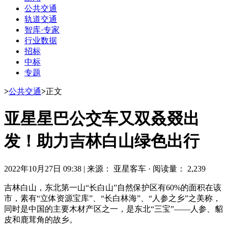
公共交通
轨道交通
智库·专家
行业数据
招标
中标
专题
>
公共交通
>
正文
亚星星巴公交车又双叒叕出
发！助力吉林白山绿色出行
2022年10月27日 09:38
|
来源： 亚星客车
·
阅读量： 2,239
吉林白山，东北第一山“长白山”自然保护区有60%的面积在该
市，素有“立体资源宝库”、“长白林海”、“人参之乡”之美称，
同时是中国的主要木材产区之一，是东北“三宝”——人参、貂
皮和鹿茸角的故乡。