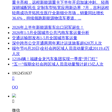
重卡亮相，远程新能源重卡下半年开启加速冲刺。 轻商
深耕城配民生 定制车型拓宽应用新边界 7月，吉利远程
轻商成功开拓民生医疗全新细分市场，销量同比增长
36.6%，持续领跑新能源物流车赛道。...
2026年上半年新能源客车出口冠军诞生！
2026年1-5月全国城市公共汽电车客运量分析
交通运输部发布1-5月全国城市客运量
深中跨市公交开通两周年累计运送旅客超620万人次
端午节(6月20日)全社会跨区域人员流动量完成20119.4万
人次
12184辆！福建金龙汽车集团实现一季度“开门红”
“五一”假期全社会跨区域人员流动量预计超15亿人次
1912451637

QQ

微信