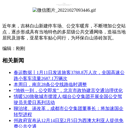
近年来，吉林白山新建停车场、公交车暖库，不断增加公交站
点，逐步形成具有当地特色的多层级公共交通网络，造福当地
居民及游客，亚星客车贴心同行，为环保白山添砖加瓦。
编辑：刚刚
相关新闻
春运数据丨1月11日发送旅客3788.8万人次，全国高速公
路小客车流量2687.1万辆次
本周日，南京28条公交线路临时调整
“地铁一到，公交即发”，北京市政协建言交通治理优化
情暖520致敬城市摆渡人|烟台公交集团开展全国公交驾
驶员关爱日系列活动
聊治堵、谈改革，成都市公交集团董事长：将加速国企
转型进程
州政府宣布从12月14日至2月5日为西澳大利亚人提供免
费公共交通