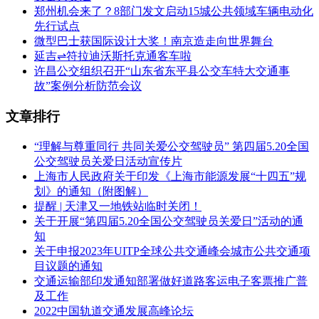
郑州机会来了？8部门发文启动15城公共领域车辆电动化
先行试点
微型巴士获国际设计大奖！南京造走向世界舞台
延吉⇌符拉迪沃斯托克通客车啦
许昌公交组织召开“山东省东平县公交车特大交通事
故”案例分析防范会议
文章排行
“理解与尊重同行 共同关爱公交驾驶员” 第四届5.20全国
公交驾驶员关爱日活动宣传片
上海市人民政府关于印发《上海市能源发展“十四五”规
划》的通知（附图解）
提醒 | 天津又一地铁站临时关闭！
关于开展“第四届5.20全国公交驾驶员关爱日”活动的通
知
关于申报2023年UITP全球公共交通峰会城市公共交通项
目议题的通知
交通运输部印发通知部署做好道路客运电子客票推广普
及工作
2022中国轨道交通发展高峰论坛