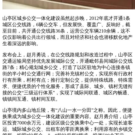
山亭区城乡公交一体化建设虽然起步晚，2012年底才开通1条
城区公交线路，6辆公交车，但发展快、覆盖广、反响好，截
至目前，共开通公交线路36条，运营公交车辆210余辆，这不
仅仅影响着公共出行领域，而且对经济和社会也潜移默化地产
生着深远的影响。
发布会上，赵月勇说，在公交线路规划和改造过程中，山亭区
交通运输局坚持优先发展城际公交，开通毗邻县间城际公交线
路7条；精心规划城乡公交，打造了以区驻地为中心连接各镇
街的半小时公交通行网；完善补充镇村公交，实现所有行政村
行有所乘，村村有点；推行定制公交，提供特殊线路、特殊需
求、便捷优质的个性化服务，形成了县际、城乡、镇村无缝衔
接的公交“三级运行体系”，实现了城际间联通、城区内畅通、
镇镇间互通、镇村间互联。
山亭境内多山地丘陵，有“八山一水一分田”之称。因此，便捷
换乘成为城乡公交一体化建设的重要内容。赵月勇介绍，山亭
区投资7000余万元，建设区级公交换乘中心一处，实现长途客
运、城际城乡公交、出租车的零距离换乘；利用原有的乡镇交