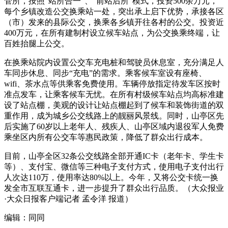
管所，按照“站所合一”、“前站后所”模式，投资500余万元，
每个乡镇改造公交换乘站一处，突出承上启下优势，承接各区
（市）发来的县际公交，换乘各乡镇开往各村的公交。投资近
400万元，在所有建制村设立候车站点，为公交换乘终端，让
百姓抬腿上公交。
在换乘站院内设置公交车充电桩和驾驶员休息室，充分满足人
车同步休息、同步“充电”的需求。乘客候车室设有座椅、
wifi、茶水点等供乘客免费使用。车辆停放指定待发车区按时
准点发车，让乘客候车无忧。在所有村级候车站点均高标准建
设了站点棚，美观的设计让站点棚起到了候车和装饰街道的双
重作用，成为城乡公交线路上的靓丽风景线。同时，山亭区先
后实施了60岁以上老年人、残疾人、山亭区域内退役军人免费
乘坐区内所有公交车等惠民政策，降低了群众出行成本。
目前，山亭全区32条公交线路全部开通IC卡（老年卡、学生卡
等）、支付宝、微信等三种电子支付方式，使用电子支付出行
人次达110万，使用率达80%以上。今年，又将公交卡统一换
发全市互联互通卡，进一步提升了群众出行品质。（大众报业
·大众日报客户端记者 孟令洋 报道）
编辑：同同