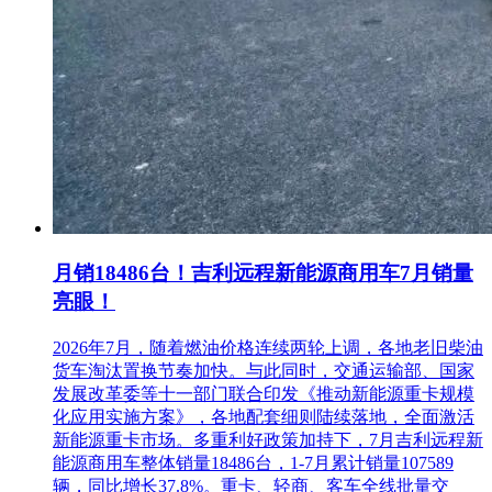
月销18486台！吉利远程新能源商用车7月销量
亮眼！
2026年7月，随着燃油价格连续两轮上调，各地老旧柴油
货车淘汰置换节奏加快。与此同时，交通运输部、国家
发展改革委等十一部门联合印发《推动新能源重卡规模
化应用实施方案》，各地配套细则陆续落地，全面激活
新能源重卡市场。多重利好政策加持下，7月吉利远程新
能源商用车整体销量18486台，1-7月累计销量107589
辆，同比增长37.8%。重卡、轻商、客车全线批量交