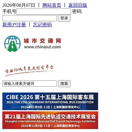
2026年08月07日
丨
网站首页
丨
返回旧版
手机号
密码
新用户注册
丨
忘记密码