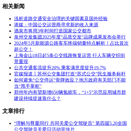
相关新闻
浅析道路交通安全治理的关键因素及国外经验
港媒：中国公交运营商寻求新的收入来源
酒泉市将用3年时间打造国家公交都市
泉州交发集团2025年度“品质交发”品牌成果发布会举行
2024年5月新能源公路客车终端销量特点解析！占比首次
超公交！
上海金山18日起5条公交线路恢复运营 行人车辆交织街
景重现
公共交通客流提升20% 乘客满意度提升19.7%
官媒报道丨苏州公交集团打造“苏式公交”民生服务标杆
如何避免“公交停运”骨牌效应？​地方政府有关部门不能
当“甩手掌柜”
郑州年内有望新增650辆氢能车，“1+5”示范应用城市群
建设持续提速靠什么？
文章排行
“理解与尊重同行 共同关爱公交驾驶员” 第四届5.20全国
公交驾驶员关爱日活动宣传片