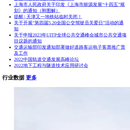
上海市人民政府关于印发《上海市能源发展“十四五”规
划》的通知（附图解）
提醒 | 天津又一地铁站临时关闭！
关于开展“第四届5.20全国公交驾驶员关爱日”活动的通
知
关于申报2023年UITP全球公共交通峰会城市公共交通项
目议题的通知
交通运输部印发通知部署做好道路客运电子客票推广普
及工作
2022中国轨道交通发展高峰论坛
2022地下工程与隧道技术应用研讨会
行业数据
更多