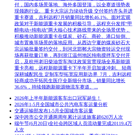
付，国内多场景落地、海外多国登顶，以全赛道强势表
现领跑行业。 重卡大宗运力绿动升级 交付签约齐头并进
重卡赛道，吉利远程7月销量同比增长46.1%。面对宏观
政策对于新能源重卡发展的积极引导，远程充分发挥“甲
醇电动+纯电动”两大核心技术路线带来的全场景优势，
积极推动新能源重卡在煤炭、砂石、商砼、港口短倒、
城市置换等场景的落地应用。从西边宁夏的煤炭砂石大
宗运输批量签约交付，到河北邯郸大宗物资转运交付现
场再获批量订单，再到浙江温州地区纯电搅拌车交付开
启，及杭州老旧柴油货车淘汰政策宣贯现场全系新能源
重卡亮相，远程新能源重卡下半年开启加速冲刺。 轻商
深耕城配民生 定制车型拓宽应用新边界 7月，吉利远程
轻商成功开拓民生医疗全新细分市场，销量同比增长
36.6%，持续领跑新能源物流车赛道。...
2026年上半年新能源客车出口冠军诞生！
2026年1-5月全国城市公共汽电车客运量分析
交通运输部发布1-5月全国城市客运量
深中跨市公交开通两周年累计运送旅客超620万人次
端午节(6月20日)全社会跨区域人员流动量完成20119.4万
人次