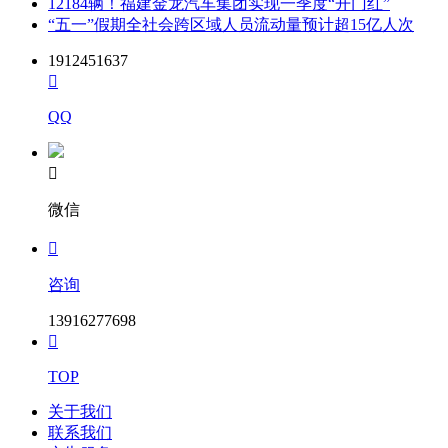
12184辆！福建金龙汽车集团实现一季度“开门红”
“五一”假期全社会跨区域人员流动量预计超15亿人次
1912451637

QQ

微信

咨询
13916277698

TOP
关于我们
联系我们