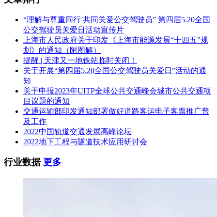
“理解与尊重同行 共同关爱公交驾驶员” 第四届5.20全国
公交驾驶员关爱日活动宣传片
上海市人民政府关于印发《上海市能源发展“十四五”规
划》的通知（附图解）
提醒 | 天津又一地铁站临时关闭！
关于开展“第四届5.20全国公交驾驶员关爱日”活动的通
知
关于申报2023年UITP全球公共交通峰会城市公共交通项
目议题的通知
交通运输部印发通知部署做好道路客运电子客票推广普
及工作
2022中国轨道交通发展高峰论坛
2022地下工程与隧道技术应用研讨会
行业数据
更多