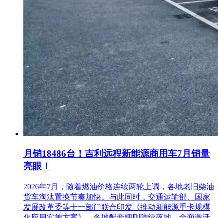
月销18486台！吉利远程新能源商用车7月销量
亮眼！
2026年7月，随着燃油价格连续两轮上调，各地老旧柴油
货车淘汰置换节奏加快。与此同时，交通运输部、国家
发展改革委等十一部门联合印发《推动新能源重卡规模
化应用实施方案》，各地配套细则陆续落地，全面激活