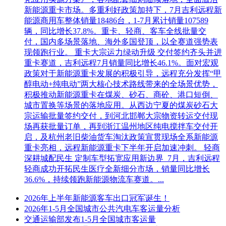
新能源重卡市场。多重利好政策加持下，7月吉利远程新
能源商用车整体销量18486台，1-7月累计销量107589
辆，同比增长37.8%。重卡、轻商、客车全线批量交
付，国内多场景落地、海外多国登顶，以全赛道强势表
现领跑行业。 重卡大宗运力绿动升级 交付签约齐头并进
重卡赛道，吉利远程7月销量同比增长46.1%。面对宏观
政策对于新能源重卡发展的积极引导，远程充分发挥“甲
醇电动+纯电动”两大核心技术路线带来的全场景优势，
积极推动新能源重卡在煤炭、砂石、商砼、港口短倒、
城市置换等场景的落地应用。从西边宁夏的煤炭砂石大
宗运输批量签约交付，到河北邯郸大宗物资转运交付现
场再获批量订单，再到浙江温州地区纯电搅拌车交付开
启，及杭州老旧柴油货车淘汰政策宣贯现场全系新能源
重卡亮相，远程新能源重卡下半年开启加速冲刺。 轻商
深耕城配民生 定制车型拓宽应用新边界 7月，吉利远程
轻商成功开拓民生医疗全新细分市场，销量同比增长
36.6%，持续领跑新能源物流车赛道。...
2026年上半年新能源客车出口冠军诞生！
2026年1-5月全国城市公共汽电车客运量分析
交通运输部发布1-5月全国城市客运量