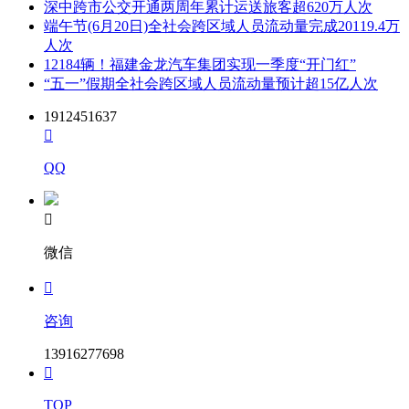
深中跨市公交开通两周年累计运送旅客超620万人次
端午节(6月20日)全社会跨区域人员流动量完成20119.4万
人次
12184辆！福建金龙汽车集团实现一季度“开门红”
“五一”假期全社会跨区域人员流动量预计超15亿人次
1912451637

QQ

微信

咨询
13916277698

TOP