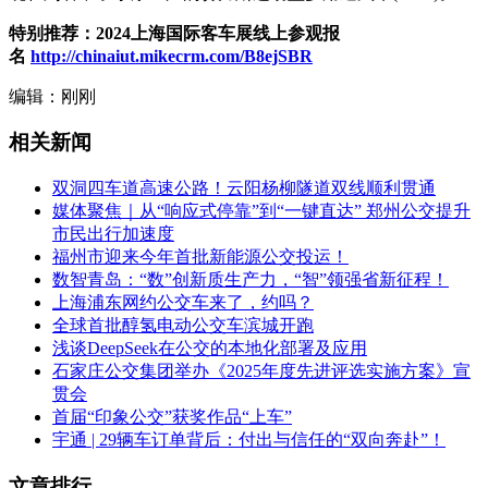
特别推荐：2024上海国际客车展线上参观报
名
http://chinaiut.mikecrm.com/B8ejSBR
编辑：刚刚
相关新闻
双洞四车道高速公路！云阳杨柳隧道双线顺利贯通
媒体聚焦｜从“响应式停靠”到“一键直达” 郑州公交提升
市民出行加速度
福州市迎来今年首批新能源公交投运！
数智青岛：“数”创新质生产力，“智”领强省新征程！
上海浦东网约公交车来了，约吗？
全球首批醇氢电动公交车滨城开跑
浅谈DeepSeek在公交的本地化部署及应用
石家庄公交集团举办《2025年度先进评选实施方案》宣
贯会
首届“印象公交”获奖作品“上车”
宇通 | 29辆车订单背后：付出与信任的“双向奔赴”！
文章排行