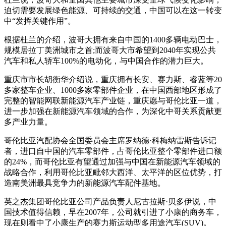
迫切需要发展绿色能源、可持续的交通，中国可以在这一转变
中“发挥关键作用”。
根据杜兰的介绍，波哥大拥有来自中国的1400多辆电动巴士，
规模居拉丁美洲城市之首;而波哥大市希望到2040年实现公共
汽车和私人轿车100%的电动化，与中国合作的潜力巨大。
重庆市市长胡衡华介绍说，重庆拥有长安、赛力斯、睿蓝等20
多家整车企业、1000多家零部件企业，在中国西部地区形成了
完整的智能网联新能源汽车产业链，重庆愿与哥伦比亚一道，
进一步加强在新能源汽车领域的合作，为深化中哥关系贡献更
多产业力量。
哥伦比亚汽配协会全国委员会主席罗纳德·科梅纳雷斯告诉记
者，进口自中国的汽车零部件，占哥伦比亚整个零部件进口额
的24%，而哥伦比亚有望通过加强与中国在新能源汽车领域的
战略合作，利用哥伦比亚毗邻大西洋、太平洋的区位优势，打
造南美洲最具竞争力的新能源汽车配件基地。
英之杰集团哥伦比亚公司产品负责人尼古拉斯·贝多伊说，中
国技术值得信赖，早在2007年，公司就引进了小康的商务车，
现在则看中了小康生产的赛力斯运动型多用途汽车(SUV)。