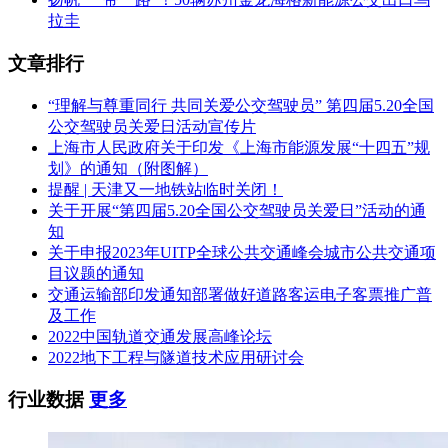
拉圭
文章排行
“理解与尊重同行 共同关爱公交驾驶员” 第四届5.20全国
公交驾驶员关爱日活动宣传片
上海市人民政府关于印发《上海市能源发展“十四五”规
划》的通知（附图解）
提醒 | 天津又一地铁站临时关闭！
关于开展“第四届5.20全国公交驾驶员关爱日”活动的通
知
关于申报2023年UITP全球公共交通峰会城市公共交通项
目议题的通知
交通运输部印发通知部署做好道路客运电子客票推广普
及工作
2022中国轨道交通发展高峰论坛
2022地下工程与隧道技术应用研讨会
行业数据
更多