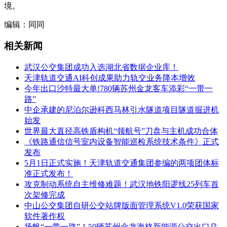
境。
编辑：同同
相关新闻
武汉公交集团成功入选湖北省数据企业库！
天津轨道交通AI科创成果助力轨交业务降本增效
今年出口沙特最大单!780辆苏州金龙客车添彩“一带一
路”
中企承建的尼泊尔逊科西马林引水隧道项目隧道掘进机
始发
世界最大直径高铁盾构机“领航号”刀盘与主机成功合体
《铁路通信信号室内设备智能巡检系统技术条件》正式
发布
5月1日正式实施！天津轨道交通集团参编的两项团体标
准正式发布！
攻克制动系统自主维修难题！武汉地铁阳逻线25列车首
次架修完成
中山公交集团自研公交站牌版面管理系统V1.0荣获国家
软件著作权​
扬帆“一带一路”！50辆苏州金龙海格新能源公交出口乌