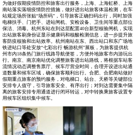
为做好假期疫情防控和旅客出行服务，上海、上海虹桥、上海
南站落实落细疫情防控措施，做好进出站旅客体温检测，在车
站规定场所张贴“场所码”，引导旅客正确扫码出行，同时加强
电梯扶手、门把手、进站闸机、安检设备、卫生间等重点部位
保洁、消毒。杭州东站在到达层配置40台新型核验闸机，实现
出站旅客刷身份证显示健康码和核酸检测信息，进一步提升旅
客防疫核验和出站效率。杭州南站在东、西出站口和东广场地
铁进站口等处安放“七彩出行 畅游杭州”展板，为旅客提供杭
州市内18条热门旅行线路导航便签，方便外地旅客市内游玩出
行。南京、南京南站优化调整旅客进出站路线，将根据车站客
流情况动态调整售票厅、候车厅营业时间，合理开设进出站通
道数量和候车区域，确保旅客顺利出行。合肥、合肥南站做好
假期重点旅客的预约服务，对电梯口、站台、天桥等关键部位
安排专人值守，引导旅客安全、有序出行；对到达需要集中隔
离的旅客安排专用通道进行闭环转运，对中转换乘旅客设置专
用候车区组织集中候车。