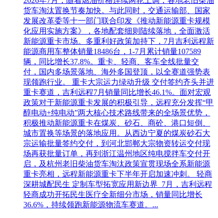
2026年7月，随着燃油价格连续两轮上调，各地老旧柴油
货车淘汰置换节奏加快。与此同时，交通运输部、国家
发展改革委等十一部门联合印发《推动新能源重卡规模
化应用实施方案》，各地配套细则陆续落地，全面激活
新能源重卡市场。多重利好政策加持下，7月吉利远程新
能源商用车整体销量18486台，1-7月累计销量107589
辆，同比增长37.8%。重卡、轻商、客车全线批量交
付，国内多场景落地、海外多国登顶，以全赛道强势表
现领跑行业。 重卡大宗运力绿动升级 交付签约齐头并进
重卡赛道，吉利远程7月销量同比增长46.1%。面对宏观
政策对于新能源重卡发展的积极引导，远程充分发挥“甲
醇电动+纯电动”两大核心技术路线带来的全场景优势，
积极推动新能源重卡在煤炭、砂石、商砼、港口短倒、
城市置换等场景的落地应用。从西边宁夏的煤炭砂石大
宗运输批量签约交付，到河北邯郸大宗物资转运交付现
场再获批量订单，再到浙江温州地区纯电搅拌车交付开
启，及杭州老旧柴油货车淘汰政策宣贯现场全系新能源
重卡亮相，远程新能源重卡下半年开启加速冲刺。 轻商
深耕城配民生 定制车型拓宽应用新边界 7月，吉利远程
轻商成功开拓民生医疗全新细分市场，销量同比增长
36.6%，持续领跑新能源物流车赛道。...