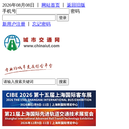
2026年08月08日
丨
网站首页
丨
返回旧版
手机号
密码
新用户注册
丨
忘记密码