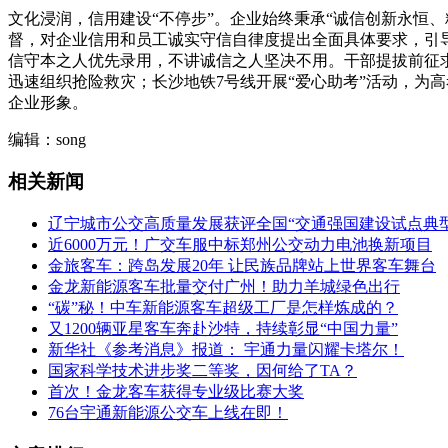
文化浸润，信用建设“不停步”。企业始终秉承“诚信创新永恒
督，对企业信用和员工诚实守信自律度提出全面具体要求，引
信守本之人优先录用，不讲诚信之人坚决不用。干部提拔前征
迅速组织抢险救灾；长沙地铁7号线开展“爱心助考”活动，为
企业形象。
编辑：song
相关新闻
辽宁城市公交高质量发展获评全国“交通强国建设试点典
近6000万元！广交车服中标郑州公交动力电池换新项目
金旅客车：跨岛发展20年 让民族品牌站上世界客车舞台
金龙新能源客车批量交付广州！助力羊城绿色出行
“碳”秘！中车新能源客车超级工厂是怎样炼成的？
又1200辆亚星客车奔赴沙特，持续彰显“中国力量”
新华社《参考消息》报道： 宇通力量闪耀卡塔尔！
国家科学技术进步奖二等奖，因何给了TA？
首次！金龙客车获得专业级比赛大奖
76台宇通新能源公交车上线在即！