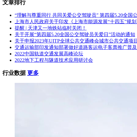
文章排行
“理解与尊重同行 共同关爱公交驾驶员” 第四届5.20全
上海市人民政府关于印发《上海市能源发展“十四五”规
提醒 | 天津又一地铁站临时关闭！
关于开展“第四届5.20全国公交驾驶员关爱日”活动的通知
关于申报2023年UITP全球公共交通峰会城市公共交通项
交通运输部印发通知部署做好道路客运电子客票推广普及
2022中国轨道交通发展高峰论坛
2022地下工程与隧道技术应用研讨会
行业数据
更多