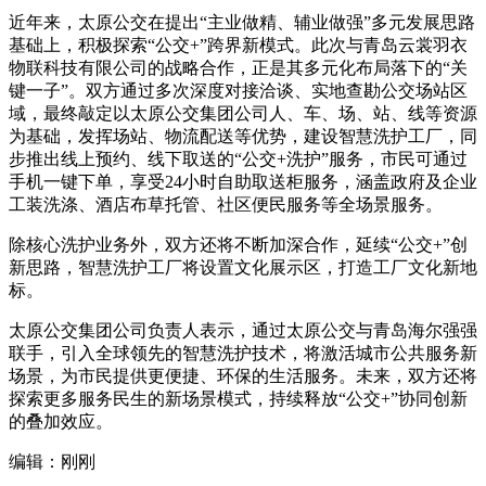
近年来，太原公交在提出“主业做精、辅业做强”多元发展思路
基础上，积极探索“公交+”跨界新模式。此次与青岛云裳羽衣
物联科技有限公司的战略合作，正是其多元化布局落下的“关
键一子”。双方通过多次深度对接洽谈、实地查勘公交场站区
域，最终敲定以太原公交集团公司人、车、场、站、线等资源
为基础，发挥场站、物流配送等优势，建设智慧洗护工厂，同
步推出线上预约、线下取送的“公交+洗护”服务，市民可通过
手机一键下单，享受24小时自助取送柜服务，涵盖政府及企业
工装洗涤、酒店布草托管、社区便民服务等全场景服务。
除核心洗护业务外，双方还将不断加深合作，延续“公交+”创
新思路，智慧洗护工厂将设置文化展示区，打造工厂文化新地
标。
太原公交集团公司负责人表示，通过太原公交与青岛海尔强强
联手，引入全球领先的智慧洗护技术，将激活城市公共服务新
场景，为市民提供更便捷、环保的生活服务。未来，双方还将
探索更多服务民生的新场景模式，持续释放“公交+”协同创新
的叠加效应。
编辑：刚刚