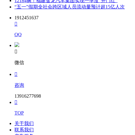
12184辆！福建金龙汽车集团实现一季度“开门红”
“五一”假期全社会跨区域人员流动量预计超15亿人次
1912451637

QQ

微信

咨询
13916277698

TOP
关于我们
联系我们