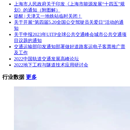
上海市人民政府关于印发《上海市能源发展“十四五”规
划》的通知（附图解）
提醒 | 天津又一地铁站临时关闭！
关于开展“第四届5.20全国公交驾驶员关爱日”活动的通
知
关于申报2023年UITP全球公共交通峰会城市公共交通项
目议题的通知
交通运输部印发通知部署做好道路客运电子客票推广普
及工作
2022中国轨道交通发展高峰论坛
2022地下工程与隧道技术应用研讨会
行业数据
更多