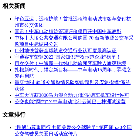
相关新闻
绿色亚运，远程护航！首批远程纯电动城市客车交付杭
州市公交集团
喜讯！中车电动精益管理评价项目获中国中车表彰
中标丨大悟公共交通有限公司购置 70 台新能源公交车采
购项目中标结果公告
广州地铁首获全球轨道交通行业认可度最高认证
宇通客车荣登2022“国家知识产权示范企业”榜单！
再次交付！中通新一代纯电动旅团客车驶入雁荡胜境
扎根新时代，锚定新目标——中车电动15周年，零碳之
梦再启航
重庆“城市轨道交通舆情风险智能甄别及应急指挥”系统
获奖
中车大连获3000马力混合动力(重混)调车机车设计许可
公交也能“网约”？中车电动北斗云尚巴士株洲试运营
文章排行
“理解与尊重同行 共同关爱公交驾驶员” 第四届5.20全国
公交驾驶员关爱日活动宣传片