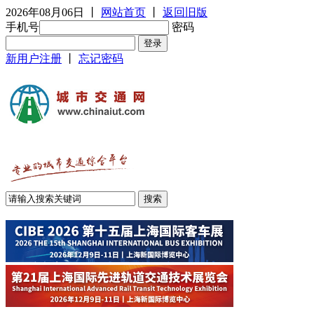
2026年08月06日
丨
网站首页
丨
返回旧版
手机号
密码
新用户注册
丨
忘记密码