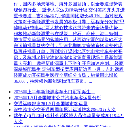
付，国内多场景落地、海外多国登顶，以全赛道强势表
现领跑行业。 重卡大宗运力绿动升级 交付签约齐头并进
重卡赛道，吉利远程7月销量同比增长46.1%。面对宏观
政策对于新能源重卡发展的积极引导，远程充分发挥“甲
醇电动+纯电动”两大核心技术路线带来的全场景优势，
积极推动新能源重卡在煤炭、砂石、商砼、港口短倒、
城市置换等场景的落地应用。从西边宁夏的煤炭砂石大
宗运输批量签约交付，到河北邯郸大宗物资转运交付现
场再获批量订单，再到浙江温州地区纯电搅拌车交付开
启，及杭州老旧柴油货车淘汰政策宣贯现场全系新能源
重卡亮相，远程新能源重卡下半年开启加速冲刺。 轻商
深耕城配民生 定制车型拓宽应用新边界 7月，吉利远程
轻商成功开拓民生医疗全新细分市场，销量同比增长
36.6%，持续领跑新能源物流车赛道。...
2026年上半年新能源客车出口冠军诞生！
2026年1-5月全国城市公共汽电车客运量分析
交通运输部发布1-5月全国城市客运量
深中跨市公交开通两周年累计运送旅客超620万人次
端午节(6月20日)全社会跨区域人员流动量完成20119.4万
人次