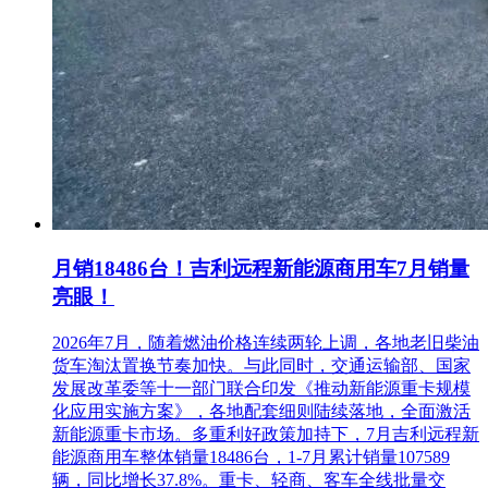
月销18486台！吉利远程新能源商用车7月销量
亮眼！
2026年7月，随着燃油价格连续两轮上调，各地老旧柴油
货车淘汰置换节奏加快。与此同时，交通运输部、国家
发展改革委等十一部门联合印发《推动新能源重卡规模
化应用实施方案》，各地配套细则陆续落地，全面激活
新能源重卡市场。多重利好政策加持下，7月吉利远程新
能源商用车整体销量18486台，1-7月累计销量107589
辆，同比增长37.8%。重卡、轻商、客车全线批量交