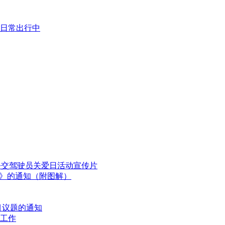
日常出行中
国公交驾驶员关爱日活动宣传片
划》的通知（附图解）
目议题的通知
工作