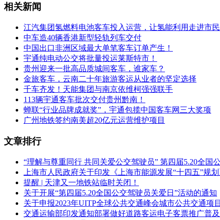
相关新闻
江汽集团氢燃料电池客车投入运营，让氢能利用走进市民
中车造40辆香港新型轻轨列车交付
中国出口非洲区域最大单笔客车订单产生！
宇通纯电动公交将批量投运莱斯特市！
贵州迎来一批高品质城间客车，谁家车？
金旅客车，云南二十年旅游客运从业者的坚定选择
千车齐发！天能集团与南京依维柯强强联手
113辆宇通客车批次交付贵州黔南！
蝉联“行业品牌成就奖”，宇通包揽中国客车网三大奖项
广州地铁签约南美超20亿元运营维护项目
文章排行
“理解与尊重同行 共同关爱公交驾驶员” 第四届5.20全
上海市人民政府关于印发《上海市能源发展“十四五”规
提醒 | 天津又一地铁站临时关闭！
关于开展“第四届5.20全国公交驾驶员关爱日”活动的通知
关于申报2023年UITP全球公共交通峰会城市公共交通项
交通运输部印发通知部署做好道路客运电子客票推广普及