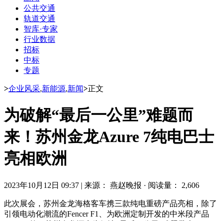
公共交通
轨道交通
智库·专家
行业数据
招标
中标
专题
>
企业风采
,
新能源
,
新闻
>
正文
为破解“最后一公里”难题而
来！苏州金龙Azure 7纯电巴士
亮相欧洲
2023年10月12日 09:37
|
来源： 燕赵晚报
·
阅读量： 2,606
此次展会，苏州金龙海格客车携三款纯电重磅产品亮相，除了
引领电动化潮流的Fencer F1、为欧洲定制开发的中米段产品