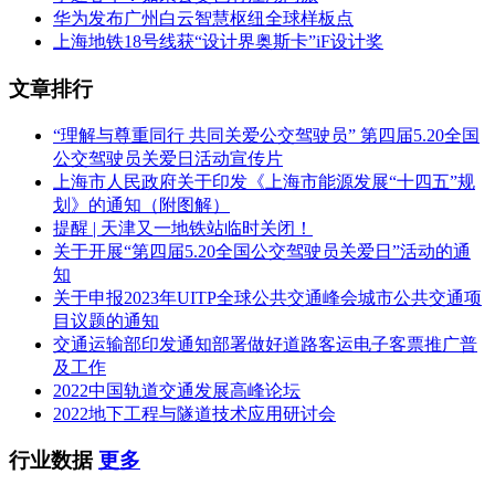
华为发布广州白云智慧枢纽全球样板点
上海地铁18号线获“设计界奥斯卡”iF设计奖
文章排行
“理解与尊重同行 共同关爱公交驾驶员” 第四届5.20全国
公交驾驶员关爱日活动宣传片
上海市人民政府关于印发《上海市能源发展“十四五”规
划》的通知（附图解）
提醒 | 天津又一地铁站临时关闭！
关于开展“第四届5.20全国公交驾驶员关爱日”活动的通
知
关于申报2023年UITP全球公共交通峰会城市公共交通项
目议题的通知
交通运输部印发通知部署做好道路客运电子客票推广普
及工作
2022中国轨道交通发展高峰论坛
2022地下工程与隧道技术应用研讨会
行业数据
更多