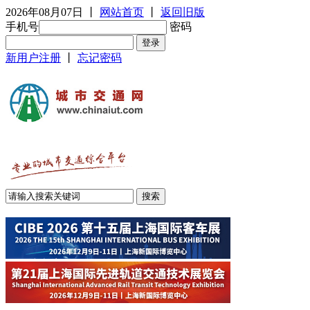
2026年08月07日
丨
网站首页
丨
返回旧版
手机号
密码
新用户注册
丨
忘记密码