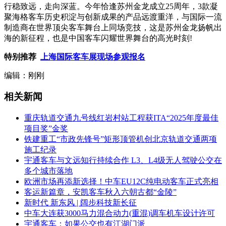
行稳致远，走向深蓝。今年恰逢苏州金龙成立25周年，3款凝
聚海格客车历史积淀与创新成果的产品远渡重洋，与国际一流
制造商在世界顶尖客车舞台上同场竞技，这是苏州金龙扬帆出
海的新征程，也是中国客车闪耀世界舞台的高光时刻!
特别推荐
上海国际客车展现场参观报名
编辑：刚刚
相关新闻
重庆轨道交通九号线红岩村站工程获ITA“2025年度最佳
项目奖”金奖
铁建重工“市政先锋号”矩形顶管机创北京轨道交通两项
施工纪录
宇通客车与文远知行持续合作 L3、L4级无人驾驶公交在
多个城市落地
欧洲市场再添新选择！中车EU12C纯电动客车正式亮相
客运新篇章，安凯客车秋入六朝古都“金陵”
新时代 新东风 | 阔步科技新长征
中车大连获3000马力混合动力(重混)调车机车设计许可
宇通客车：如果公交也有江湖门派