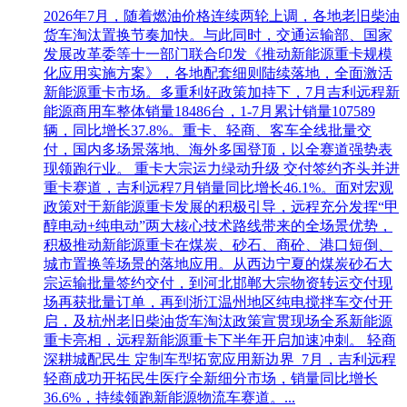
2026年7月，随着燃油价格连续两轮上调，各地老旧柴油
货车淘汰置换节奏加快。与此同时，交通运输部、国家
发展改革委等十一部门联合印发《推动新能源重卡规模
化应用实施方案》，各地配套细则陆续落地，全面激活
新能源重卡市场。多重利好政策加持下，7月吉利远程新
能源商用车整体销量18486台，1-7月累计销量107589
辆，同比增长37.8%。重卡、轻商、客车全线批量交
付，国内多场景落地、海外多国登顶，以全赛道强势表
现领跑行业。 重卡大宗运力绿动升级 交付签约齐头并进
重卡赛道，吉利远程7月销量同比增长46.1%。面对宏观
政策对于新能源重卡发展的积极引导，远程充分发挥“甲
醇电动+纯电动”两大核心技术路线带来的全场景优势，
积极推动新能源重卡在煤炭、砂石、商砼、港口短倒、
城市置换等场景的落地应用。从西边宁夏的煤炭砂石大
宗运输批量签约交付，到河北邯郸大宗物资转运交付现
场再获批量订单，再到浙江温州地区纯电搅拌车交付开
启，及杭州老旧柴油货车淘汰政策宣贯现场全系新能源
重卡亮相，远程新能源重卡下半年开启加速冲刺。 轻商
深耕城配民生 定制车型拓宽应用新边界 7月，吉利远程
轻商成功开拓民生医疗全新细分市场，销量同比增长
36.6%，持续领跑新能源物流车赛道。...