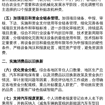
结合农业生产需要和农业机械化发展水平阶段，优化调整可自
主选择的12个报废更新补贴农机种类。
（五）加强项目和资金全链条管理。
加强项目储备、申报、审
核、下达、实施和资金支付使用等全链条管理。细化完善各领
域项目支持条件和审核标准，进一步强化审核把关，持续提高
项目质量。综合不同行业设备平均折旧年限、技术更新周期等
因素，分领域细化完善淘汰设备的最低使用年限、技术指标等
定量要求，将设备折旧和最低使用年限等作为申报项目的硬性
条件。严格设备淘汰和报废处置，规范资产管理，避免资源浪
费。
二、实施消费品以旧换新
（六）优化资金分配。
综合各地区常住人口数量、地区生产总
值、汽车和家电保有量，以及消费品以旧换新政策及资金执行
情况、审计发现问题等因素，系统评估地方工作成效，合理确
定各地资金分配规模。重点补贴覆盖人群更广、带动效应更强
的品类，注重推广绿色低碳智能产品。
（七）支持汽车报废更新。
个人消费者报废登记在本人名下的
乘用车，并购买纳入《减免车辆购置税的新能源汽车车型目