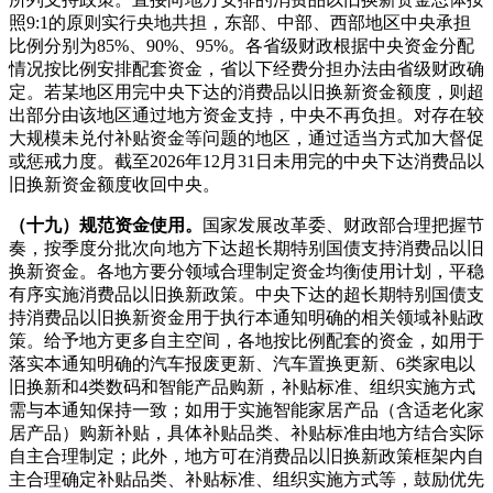
照9:1的原则实行央地共担，东部、中部、西部地区中央承担
比例分别为85%、90%、95%。各省级财政根据中央资金分配
情况按比例安排配套资金，省以下经费分担办法由省级财政确
定。若某地区用完中央下达的消费品以旧换新资金额度，则超
出部分由该地区通过地方资金支持，中央不再负担。对存在较
大规模未兑付补贴资金等问题的地区，通过适当方式加大督促
或惩戒力度。截至2026年12月31日未用完的中央下达消费品以
旧换新资金额度收回中央。
（十九）规范资金使用。
国家发展改革委、财政部合理把握节
奏，按季度分批次向地方下达超长期特别国债支持消费品以旧
换新资金。各地方要分领域合理制定资金均衡使用计划，平稳
有序实施消费品以旧换新政策。中央下达的超长期特别国债支
持消费品以旧换新资金用于执行本通知明确的相关领域补贴政
策。给予地方更多自主空间，各地按比例配套的资金，如用于
落实本通知明确的汽车报废更新、汽车置换更新、6类家电以
旧换新和4类数码和智能产品购新，补贴标准、组织实施方式
需与本通知保持一致；如用于实施智能家居产品（含适老化家
居产品）购新补贴，具体补贴品类、补贴标准由地方结合实际
自主合理制定；此外，地方可在消费品以旧换新政策框架内自
主合理确定补贴品类、补贴标准、组织实施方式等，鼓励优先