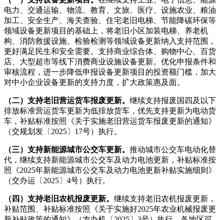
电力、交通运输、物流、教育、文旅、医疗、设施农业、粮油
加工、安全生产、海关查验、住宅老旧电梯、节能降碳环保等
领域设备更新项目的基础上，将老旧小区加装电梯、养老机
构、消防救援设施、检验检测等领域设备更新纳入支持范围，
更好满足民生和安全需要。支持商业综合体、购物中心、百货
店、大型超市等线下消费商业设施设备更新。优化申报条件和
审核流程，进一步降低申报设备更新项目的投资额门槛，加大
对中小企业设备更新的支持力度，扩大政策惠及面。
（二）支持老旧营运货车报废更新。
继续支持报废国四及以下
排放标准营运货车更新为低排放货车，优先支持更新为电动货
车，补贴标准按照《关于实施老旧营运货车报废更新的通知》
（交规划发〔2025〕17号）执行。
（三）支持新能源城市公交车更新。
推动城市公交车电动化替
代，继续支持新能源城市公交车及动力电池更新，补贴标准按
照《2025年新能源城市公交车及动力电池更新补贴实施细则》
（交办运〔2025〕4号）执行。
（四）支持老旧农机报废更新。
继续支持老旧农机报废更新，
补贴范围、补贴标准按照《关于实施好2025年农业机械报废更
新补贴政策的通知》（农办机〔2025〕3号）执行。各地区可