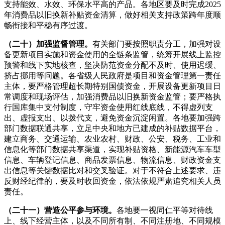
支持能效、水效、环保水平高的产品。各地区要及时完成2025
年消费品以旧换新补贴资金清算，做好相关支持政策跨年度顺
畅衔接和平稳有序过渡。
（二十）加强监督管理。
有关部门要按照职责分工，加强对设
备更新项目实施和资金使用的全链条监管，统筹开展线上监控
预警和线下实地核查，坚决防范资金分配不及时、使用迟缓、
挤占挪用等问题。各省级人民政府是项目和资金管理第一责任
主体，要严格管理超长期特别国债资金，开展设备更新项目日
常调度和现场评估，加强消费品以旧换新资金监管；要严格执
行国库集中支付制度，守牢资金使用红线底线，不得虚列支
出、虚报支出、以拨代支，避免资金沉淀闲置。各地要加强跨
部门数据联通共享，立足中央和地方已建成的补贴数据平台，
建立商务、交通运输、农业农村、财政、公安、税务、工业和
信息化等部门数据共享渠道，实现补贴资格、新能源汽车车型
信息、车辆登记信息、商品发票信息、物流信息、财政资金支
出信息等关键数据比对和交叉验证。对于不符合上述要求、违
反财经纪律的，要及时收回资金，依法依规严肃追究相关人员
责任。
（二十一）营造公平参与环境。
各地要一视同仁平等对待线
上、线下经营主体，以及不同所有制、不同注册地、不同规模