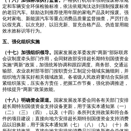
（十六）加强标准执行监督。
严格执行机动车强制报废标准规
定和车辆安全环保检验标准，依法依规淘汰达到强制报废标准
的老旧汽车。鼓励达到推荐使用年限的家电产品及时报废。强
化对家电、新能源汽车等重点消费品质量监督抽查，严厉打击
以假充真、以次充好、以旧充新、冒充合格产品、伪造冒用能
效水效标识等行为。
五、强化组织实施
（十七）加强组织领导。
国家发展改革委发挥“两新”部际联席
会议制度牵头部门作用，会同财政部安排超长期特别国债资金
实施“两新”政策，加强统筹协调和跟踪调度。商务部、交通运
输部、农业农村部等部门按职责分工制定分领域实施细则，并
组织地方落实好相关领域政策。各省级人民政府要结合实际抓
紧组织落实，压实各方责任，把握工作节奏，强化协调推进，
持续提升“两新”政策效能。
（十八）明确资金渠道。
国家发展改革委会同各有关部门安排
超长期特别国债资金支持设备更新，用于落实本通知第（一）
（二）（三）（四），以及（十四）条所列支持政策和符合条
件的项目建设；直接向地方安排超长期特别国债资金支持消费
品以旧换新，用于落实本通知第（七）（八）（九）（十）条
所列支持政策。直接向地方安排的消费品以旧换新资金总体按