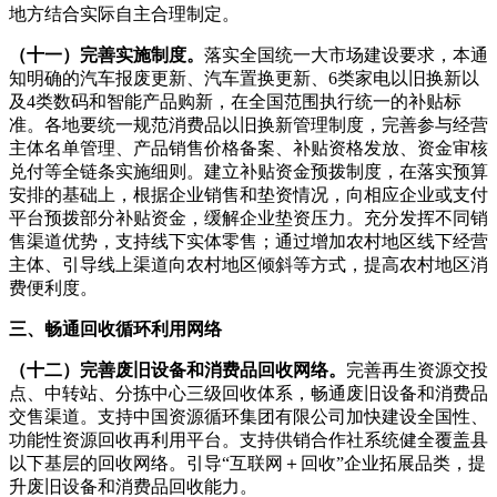
地方结合实际自主合理制定。
（十一）完善实施制度。
落实全国统一大市场建设要求，本通
知明确的汽车报废更新、汽车置换更新、6类家电以旧换新以
及4类数码和智能产品购新，在全国范围执行统一的补贴标
准。各地要统一规范消费品以旧换新管理制度，完善参与经营
主体名单管理、产品销售价格备案、补贴资格发放、资金审核
兑付等全链条实施细则。建立补贴资金预拨制度，在落实预算
安排的基础上，根据企业销售和垫资情况，向相应企业或支付
平台预拨部分补贴资金，缓解企业垫资压力。充分发挥不同销
售渠道优势，支持线下实体零售；通过增加农村地区线下经营
主体、引导线上渠道向农村地区倾斜等方式，提高农村地区消
费便利度。
三、畅通回收循环利用网络
（十二）完善废旧设备和消费品回收网络。
完善再生资源交投
点、中转站、分拣中心三级回收体系，畅通废旧设备和消费品
交售渠道。支持中国资源循环集团有限公司加快建设全国性、
功能性资源回收再利用平台。支持供销合作社系统健全覆盖县
以下基层的回收网络。引导“互联网＋回收”企业拓展品类，提
升废旧设备和消费品回收能力。