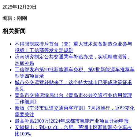
2025年12月29日
编辑：刚刚
相关新闻
不得限制或排斥首台（套）重大技术装备制造企业参与
投标！工信部等发文定规则
济南研究制定公共交通乘车补贴办法，实现精准测算、
足额补贴
工信部发布第59批新能源车免税、第9批新能源车推荐车
型等四项目录
城市公交运营补贴来了！这个特大城市已完成政策征求
意见
青岛市交通运输局出台《青岛市公共交通行业信用管理
工作细则》
新版《宁波市轨道交通乘客守则》7月起施行，这些变化
需要关注
最高补贴2000万!2024年成都市氢能产业项目开始申报
安徽提出：到2025年，合肥、芜湖市区新能源公交车占
比100%