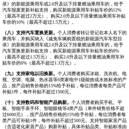
录》的新能源乘用车或2.0升及以下排量燃油乘用车的，给予
汽车报废更新补贴支持，购买新能源乘用车补贴车价的12%
（最高不超过2万元）、购买2.0升及以下排量燃油乘用车补贴
车价的10%（最高不超过1.5万元）。
（八）支持汽车置换更新。
个人消费者转让登记在本人名下的
乘用车，并购买纳入《减免车辆购置税的新能源汽车车型目
录》的新能源乘用车或2.0升及以下排量燃油乘用车的，给予
汽车置换更新补贴支持，购买新能源乘用车补贴车价的8%
（最高不超过1.5万元）、购买2.0升及以下排量燃油乘用车补
贴车价的6%（最高不超过1.3万元）。
（九）支持家电以旧换新。
个人消费者购买冰箱、洗衣机、电
视、空调、电脑、热水器等6类家电中1级能效或水效标准的产
品，按产品销售价格的15%给予补贴，每位消费者每类产品可
补贴1件，每件补贴不超过1500元。
（十）支持数码和智能产品购新。
个人消费者购买手机、平
板、智能手表手环、智能眼镜等4类产品（单件销售价格不超
过6000元），按产品销售价格的15%给予补贴，每位消费者每
类产品可补贴1件，每件补贴不超过500元。支持智能家居产品
（含适老化家居产品）购新补贴，具体补贴品类、补贴标准由