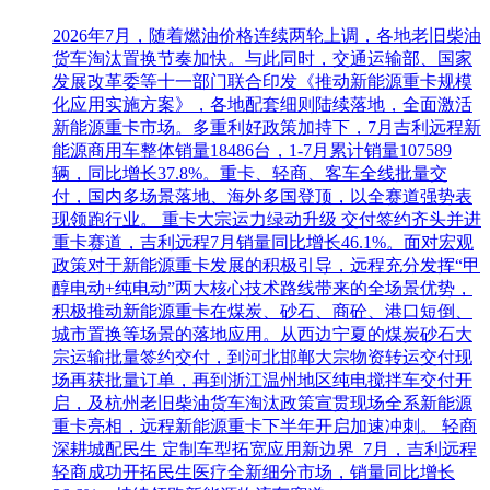
2026年7月，随着燃油价格连续两轮上调，各地老旧柴油
货车淘汰置换节奏加快。与此同时，交通运输部、国家
发展改革委等十一部门联合印发《推动新能源重卡规模
化应用实施方案》，各地配套细则陆续落地，全面激活
新能源重卡市场。多重利好政策加持下，7月吉利远程新
能源商用车整体销量18486台，1-7月累计销量107589
辆，同比增长37.8%。重卡、轻商、客车全线批量交
付，国内多场景落地、海外多国登顶，以全赛道强势表
现领跑行业。 重卡大宗运力绿动升级 交付签约齐头并进
重卡赛道，吉利远程7月销量同比增长46.1%。面对宏观
政策对于新能源重卡发展的积极引导，远程充分发挥“甲
醇电动+纯电动”两大核心技术路线带来的全场景优势，
积极推动新能源重卡在煤炭、砂石、商砼、港口短倒、
城市置换等场景的落地应用。从西边宁夏的煤炭砂石大
宗运输批量签约交付，到河北邯郸大宗物资转运交付现
场再获批量订单，再到浙江温州地区纯电搅拌车交付开
启，及杭州老旧柴油货车淘汰政策宣贯现场全系新能源
重卡亮相，远程新能源重卡下半年开启加速冲刺。 轻商
深耕城配民生 定制车型拓宽应用新边界 7月，吉利远程
轻商成功开拓民生医疗全新细分市场，销量同比增长