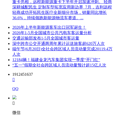
重卡亮相，远程新能源重卡下半年开启加速冲刺。 轻商
深耕城配民生 定制车型拓宽应用新边界 7月，吉利远程
轻商成功开拓民生医疗全新细分市场，销量同比增长
36.6%，持续领跑新能源物流车赛道。...
2026年上半年新能源客车出口冠军诞生！
2026年1-5月全国城市公共汽电车客运量分析
交通运输部发布1-5月全国城市客运量
深中跨市公交开通两周年累计运送旅客超620万人次
端午节(6月20日)全社会跨区域人员流动量完成20119.4万
人次
12184辆！福建金龙汽车集团实现一季度“开门红”
“五一”假期全社会跨区域人员流动量预计超15亿人次
1912451637

QQ

微信