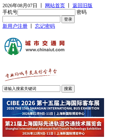
2026年08月07日
丨
网站首页
丨
返回旧版
手机号
密码
新用户注册
丨
忘记密码