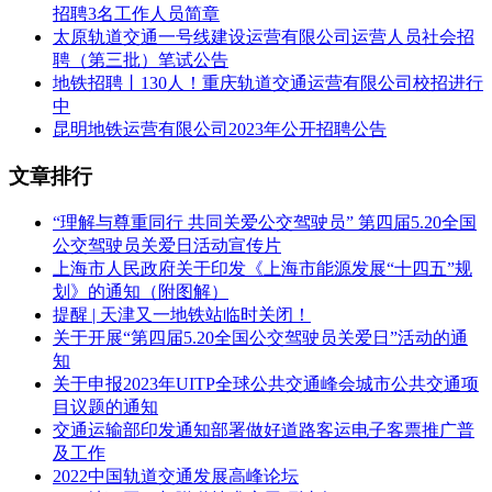
招聘3名工作人员简章
太原轨道交通一号线建设运营有限公司运营人员社会招
聘（第三批）笔试公告
地铁招聘丨130人！重庆轨道交通运营有限公司校招进行
中
昆明地铁运营有限公司2023年公开招聘公告
文章排行
“理解与尊重同行 共同关爱公交驾驶员” 第四届5.20全国
公交驾驶员关爱日活动宣传片
上海市人民政府关于印发《上海市能源发展“十四五”规
划》的通知（附图解）
提醒 | 天津又一地铁站临时关闭！
关于开展“第四届5.20全国公交驾驶员关爱日”活动的通
知
关于申报2023年UITP全球公共交通峰会城市公共交通项
目议题的通知
交通运输部印发通知部署做好道路客运电子客票推广普
及工作
2022中国轨道交通发展高峰论坛