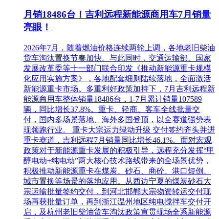
月销18486台！吉利远程新能源商用车7月销量
亮眼！
2026年7月，随着燃油价格连续两轮上调，各地老旧柴油
货车淘汰置换节奏加快。与此同时，交通运输部、国家
发展改革委等十一部门联合印发《推动新能源重卡规模
化应用实施方案》，各地配套细则陆续落地，全面激活
新能源重卡市场。多重利好政策加持下，7月吉利远程新
能源商用车整体销量18486台，1-7月累计销量107589
辆，同比增长37.8%。重卡、轻商、客车全线批量交
付，国内多场景落地、海外多国登顶，以全赛道强势表
现领跑行业。 重卡大宗运力绿动升级 交付签约齐头并进
重卡赛道，吉利远程7月销量同比增长46.1%。面对宏观
政策对于新能源重卡发展的积极引导，远程充分发挥“甲
醇电动+纯电动”两大核心技术路线带来的全场景优势，
积极推动新能源重卡在煤炭、砂石、商砼、港口短倒、
城市置换等场景的落地应用。从西边宁夏的煤炭砂石大
宗运输批量签约交付，到河北邯郸大宗物资转运交付现
场再获批量订单，再到浙江温州地区纯电搅拌车交付开
启，及杭州老旧柴油货车淘汰政策宣贯现场全系新能源