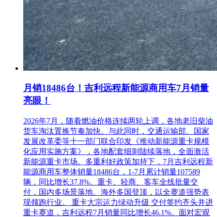
月销18486台！吉利远程新能源商用车7月销量
亮眼！
2026年7月，随着燃油价格连续两轮上调，各地老旧柴油
货车淘汰置换节奏加快。与此同时，交通运输部、国家
发展改革委等十一部门联合印发《推动新能源重卡规模
化应用实施方案》，各地配套细则陆续落地，全面激活
新能源重卡市场。多重利好政策加持下，7月吉利远程新
能源商用车整体销量18486台，1-7月累计销量107589
辆，同比增长37.8%。重卡、轻商、客车全线批量交
付，国内多场景落地、海外多国登顶，以全赛道强势表
现领跑行业。 重卡大宗运力绿动升级 交付签约齐头并进
重卡赛道，吉利远程7月销量同比增长46.1%。面对宏观