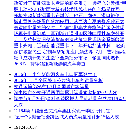
政策对于新能源重卡发展的积极引导，远程充分发挥“甲
醇电动+纯电动”两大核心技术路线带来的全场景优势，
积极推动新能源重卡在煤炭、砂石、商砼、港口短倒、
城市置换等场景的落地应用。从西边宁夏的煤炭砂石大
宗运输批量签约交付，到河北邯郸大宗物资转运交付现
场再获批量订单，再到浙江温州地区纯电搅拌车交付开
启，及杭州老旧柴油货车淘汰政策宣贯现场全系新能源
重卡亮相，远程新能源重卡下半年开启加速冲刺。 轻商
深耕城配民生 定制车型拓宽应用新边界 7月，吉利远程
轻商成功开拓民生医疗全新细分市场，销量同比增长
36.6%，持续领跑新能源物流车赛道。...
2026年上半年新能源客车出口冠军诞生！
2026年1-5月全国城市公共汽电车客运量分析
交通运输部发布1-5月全国城市客运量
深中跨市公交开通两周年累计运送旅客超620万人次
端午节(6月20日)全社会跨区域人员流动量完成20119.4万
人次
12184辆！福建金龙汽车集团实现一季度“开门红”
“五一”假期全社会跨区域人员流动量预计超15亿人次
1912451637