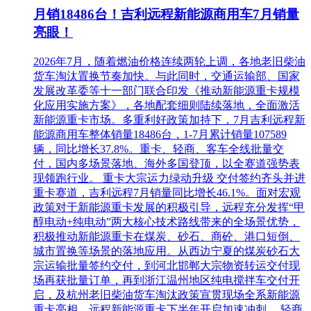
月销18486台！吉利远程新能源商用车7月销量
亮眼！
2026年7月，随着燃油价格连续两轮上调，各地老旧柴油
货车淘汰置换节奏加快。与此同时，交通运输部、国家
发展改革委等十一部门联合印发《推动新能源重卡规模
化应用实施方案》，各地配套细则陆续落地，全面激活
新能源重卡市场。多重利好政策加持下，7月吉利远程新
能源商用车整体销量18486台，1-7月累计销量107589
辆，同比增长37.8%。重卡、轻商、客车全线批量交
付，国内多场景落地、海外多国登顶，以全赛道强势表
现领跑行业。 重卡大宗运力绿动升级 交付签约齐头并进
重卡赛道，吉利远程7月销量同比增长46.1%。面对宏观
政策对于新能源重卡发展的积极引导，远程充分发挥“甲
醇电动+纯电动”两大核心技术路线带来的全场景优势，
积极推动新能源重卡在煤炭、砂石、商砼、港口短倒、
城市置换等场景的落地应用。从西边宁夏的煤炭砂石大
宗运输批量签约交付，到河北邯郸大宗物资转运交付现
场再获批量订单，再到浙江温州地区纯电搅拌车交付开
启，及杭州老旧柴油货车淘汰政策宣贯现场全系新能源
重卡亮相，远程新能源重卡下半年开启加速冲刺。 轻商