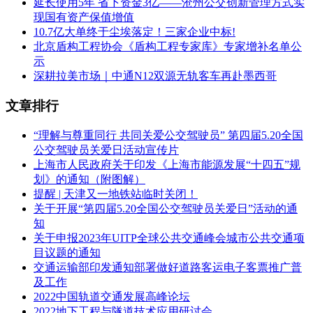
延长使用5年 省下资金3亿——沧州公交创新管理方式实
现国有资产保值增值
10.7亿大单终于尘埃落定！三家企业中标!
北京盾构工程协会《盾构工程专家库》专家增补名单公
示
深耕拉美市场｜中通N12双源无轨客车再赴墨西哥
文章排行
“理解与尊重同行 共同关爱公交驾驶员” 第四届5.20全国
公交驾驶员关爱日活动宣传片
上海市人民政府关于印发《上海市能源发展“十四五”规
划》的通知（附图解）
提醒 | 天津又一地铁站临时关闭！
关于开展“第四届5.20全国公交驾驶员关爱日”活动的通
知
关于申报2023年UITP全球公共交通峰会城市公共交通项
目议题的通知
交通运输部印发通知部署做好道路客运电子客票推广普
及工作
2022中国轨道交通发展高峰论坛
2022地下工程与隧道技术应用研讨会