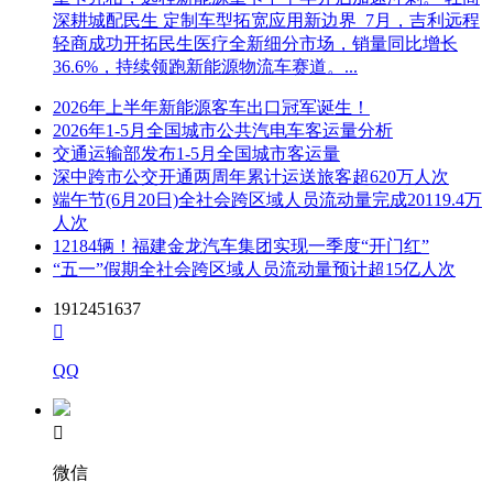
深耕城配民生 定制车型拓宽应用新边界 7月，吉利远程
轻商成功开拓民生医疗全新细分市场，销量同比增长
36.6%，持续领跑新能源物流车赛道。...
2026年上半年新能源客车出口冠军诞生！
2026年1-5月全国城市公共汽电车客运量分析
交通运输部发布1-5月全国城市客运量
深中跨市公交开通两周年累计运送旅客超620万人次
端午节(6月20日)全社会跨区域人员流动量完成20119.4万
人次
12184辆！福建金龙汽车集团实现一季度“开门红”
“五一”假期全社会跨区域人员流动量预计超15亿人次
1912451637

QQ

微信