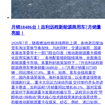
月销18486台！吉利远程新能源商用车7月销量
亮眼！
2026年7月，随着燃油价格连续两轮上调，各地老旧柴油
货车淘汰置换节奏加快。与此同时，交通运输部、国家
发展改革委等十一部门联合印发《推动新能源重卡规模
化应用实施方案》，各地配套细则陆续落地，全面激活
新能源重卡市场。多重利好政策加持下，7月吉利远程新
能源商用车整体销量18486台，1-7月累计销量107589
辆，同比增长37.8%。重卡、轻商、客车全线批量交
付，国内多场景落地、海外多国登顶，以全赛道强势表
现领跑行业。 重卡大宗运力绿动升级 交付签约齐头并进
重卡赛道，吉利远程7月销量同比增长46.1%。面对宏观
政策对于新能源重卡发展的积极引导，远程充分发挥“甲
醇电动+纯电动”两大核心技术路线带来的全场景优势，
积极推动新能源重卡在煤炭、砂石、商砼、港口短倒、