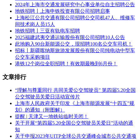
2024年上海市交通发展研究中心事业单位自主招聘公告
地铁招聘丨上海申铁投资有限公司招聘启事
上海松江公共交通有限公司招聘公交司机47人、维修车
间技术岗人员15人
地铁招聘丨三亚有轨电车招聘
2025福建武夷交通运输股份有限公司招聘10人公告
此地购入90台新能源公交，现招聘100名公交车司机！
招标丨新疆喀纳斯旅游发展股份有限公司纯电动中型车
公交车采购项目
港铁12个岗位全职招聘！有效期最晚到6月份！
文章排行
“理解与尊重同行 共同关爱公交驾驶员” 第四届5.20全国
公交驾驶员关爱日活动宣传片
上海市人民政府关于印发《上海市能源发展“十四五”规
划》的通知（附图解）
提醒 | 天津又一地铁站临时关闭！
关于开展“第四届5.20全国公交驾驶员关爱日”活动的通
知
关于申报2023年UITP全球公共交通峰会城市公共交通项