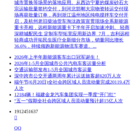
城市置换等场景的落地应用。从西边宁夏的煤炭砂石大
宗运输批量签约交付，到河北邯郸大宗物资转运交付现
场再获批量订单，再到浙江温州地区纯电搅拌车交付开
启，及杭州老旧柴油货车淘汰政策宣贯现场全系新能源
重卡亮相，远程新能源重卡下半年开启加速冲刺。 轻商
深耕城配民生 定制车型拓宽应用新边界 7月，吉利远程
轻商成功开拓民生医疗全新细分市场，销量同比增长
36.6%，持续领跑新能源物流车赛道。...
2026年上半年新能源客车出口冠军诞生！
2026年1-5月全国城市公共汽电车客运量分析
交通运输部发布1-5月全国城市客运量
深中跨市公交开通两周年累计运送旅客超620万人次
端午节(6月20日)全社会跨区域人员流动量完成20119.4万
人次
12184辆！福建金龙汽车集团实现一季度“开门红”
“五一”假期全社会跨区域人员流动量预计超15亿人次
1912451637

QQ