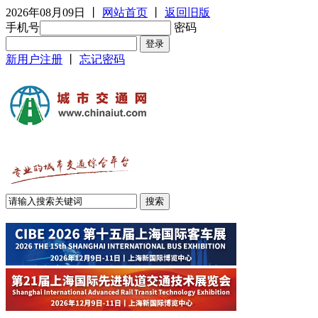
2026年08月09日
丨
网站首页
丨
返回旧版
手机号
密码
新用户注册
丨
忘记密码