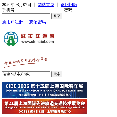
2026年08月07日
丨
网站首页
丨
返回旧版
手机号
密码
新用户注册
丨
忘记密码