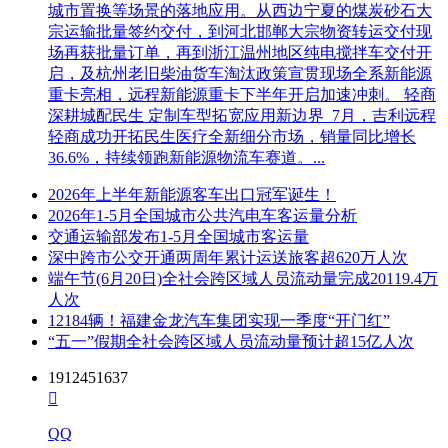
城市置换等场景的落地应用。从西边宁夏的煤炭砂石大
宗运输批量签约交付，到河北邯郸大宗物资转运交付现
场再获批量订单，再到浙江温州地区纯电搅拌车交付开
启，及杭州老旧柴油货车淘汰政策宣贯现场全系新能源
重卡亮相，远程新能源重卡下半年开启加速冲刺。 轻商
深耕城配民生 定制车型拓宽应用新边界 7月，吉利远程
轻商成功开拓民生医疗全新细分市场，销量同比增长
36.6%，持续领跑新能源物流车赛道。...
2026年上半年新能源客车出口冠军诞生！
2026年1-5月全国城市公共汽电车客运量分析
交通运输部发布1-5月全国城市客运量
深中跨市公交开通两周年累计运送旅客超620万人次
端午节(6月20日)全社会跨区域人员流动量完成20119.4万
人次
12184辆！福建金龙汽车集团实现一季度“开门红”
“五一”假期全社会跨区域人员流动量预计超15亿人次
1912451637

QQ