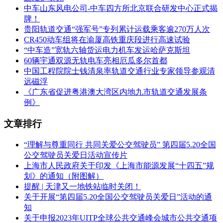
中车山东风电公司-中车四方所北京联合研发中心正式揭
牌！
贵阳轨道交通“强军号”专列累计运载乘客逾270万人次
CR450动车组将在渝厦高铁重庆段进行高速试验
“中车造”宽轨六轴货运电力机车发运哈萨克斯坦
60辆宇通双源无轨电车亮相厄瓜多尔首都
中国工程院院士钱清泉率轨道交通行业专家领导参观清
远磁浮
《广东省促进粤港澳大湾区内地九市轨道交通发展条
例》
文章排行
“理解与尊重同行 共同关爱公交驾驶员” 第四届5.20全国
公交驾驶员关爱日活动宣传片
上海市人民政府关于印发《上海市能源发展“十四五”规
划》的通知（附图解）
提醒 | 天津又一地铁站临时关闭！
关于开展“第四届5.20全国公交驾驶员关爱日”活动的通
知
关于申报2023年UITP全球公共交通峰会城市公共交通项