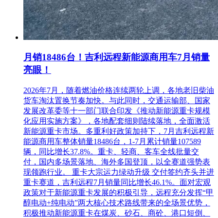
月销18486台！吉利远程新能源商用车7月销量
亮眼！
2026年7月，随着燃油价格连续两轮上调，各地老旧柴油
货车淘汰置换节奏加快。与此同时，交通运输部、国家
发展改革委等十一部门联合印发《推动新能源重卡规模
化应用实施方案》，各地配套细则陆续落地，全面激活
新能源重卡市场。多重利好政策加持下，7月吉利远程新
能源商用车整体销量18486台，1-7月累计销量107589
辆，同比增长37.8%。重卡、轻商、客车全线批量交
付，国内多场景落地、海外多国登顶，以全赛道强势表
现领跑行业。 重卡大宗运力绿动升级 交付签约齐头并进
重卡赛道，吉利远程7月销量同比增长46.1%。面对宏观
政策对于新能源重卡发展的积极引导，远程充分发挥“甲
醇电动+纯电动”两大核心技术路线带来的全场景优势，
积极推动新能源重卡在煤炭、砂石、商砼、港口短倒、