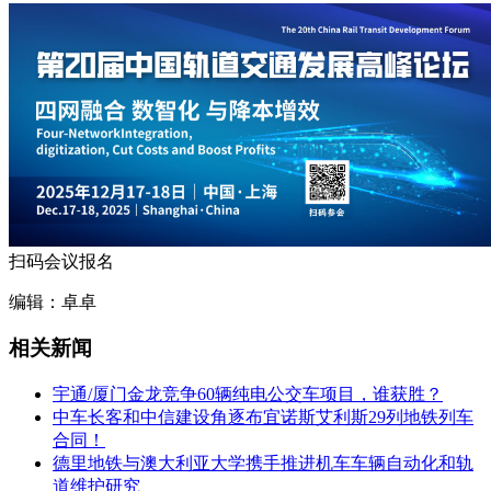
扫码会议报名
编辑：卓卓
相关新闻
宇通/厦门金龙竞争60辆纯电公交车项目，谁获胜？
中车长客和中信建设角逐布宜诺斯艾利斯29列地铁列车
合同！
德里地铁与澳大利亚大学携手推进机车车辆自动化和轨
道维护研究