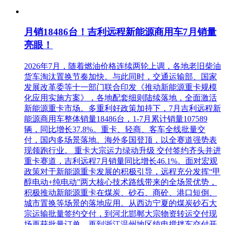
月销18486台！吉利远程新能源商用车7月销量
亮眼！
2026年7月，随着燃油价格连续两轮上调，各地老旧柴油
货车淘汰置换节奏加快。与此同时，交通运输部、国家
发展改革委等十一部门联合印发《推动新能源重卡规模
化应用实施方案》，各地配套细则陆续落地，全面激活
新能源重卡市场。多重利好政策加持下，7月吉利远程新
能源商用车整体销量18486台，1-7月累计销量107589
辆，同比增长37.8%。重卡、轻商、客车全线批量交
付，国内多场景落地、海外多国登顶，以全赛道强势表
现领跑行业。 重卡大宗运力绿动升级 交付签约齐头并进
重卡赛道，吉利远程7月销量同比增长46.1%。面对宏观
政策对于新能源重卡发展的积极引导，远程充分发挥“甲
醇电动+纯电动”两大核心技术路线带来的全场景优势，
积极推动新能源重卡在煤炭、砂石、商砼、港口短倒、
城市置换等场景的落地应用。从西边宁夏的煤炭砂石大
宗运输批量签约交付，到河北邯郸大宗物资转运交付现
场再获批量订单，再到浙江温州地区纯电搅拌车交付开