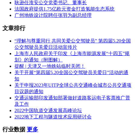
耿逊任淮安公交党委书记、董事长
法国政府提供1.75亿欧元资金打造氢能生态系统
广州地铁设计院聘任张羽为副总经理
文章排行
“理解与尊重同行 共同关爱公交驾驶员” 第四届5.20全国
公交驾驶员关爱日活动宣传片
上海市人民政府关于印发《上海市能源发展“十四五”规
划》的通知（附图解）
提醒 | 天津又一地铁站临时关闭！
关于开展“第四届5.20全国公交驾驶员关爱日”活动的通
知
关于申报2023年UITP全球公共交通峰会城市公共交通项
目议题的通知
交通运输部印发通知部署做好道路客运电子客票推广普
及工作
2022中国轨道交通发展高峰论坛
2022地下工程与隧道技术应用研讨会
行业数据
更多