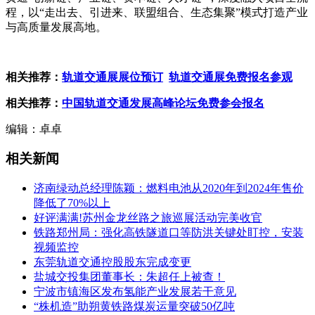
程，以“走出去、引进来、联盟组合、生态集聚”模式打造产业
与高质量发展高地。
相关推荐：
轨道交通展展位预订
轨道交通展免费报名参观
相关推荐：
中国轨道交通发展高峰论坛免费参会报名
编辑：卓卓
相关新闻
济南绿动总经理陈颖：燃料电池从2020年到2024年售价
降低了70%以上
好评满满!苏州金龙丝路之旅巡展活动完美收官
铁路郑州局：强化高铁隧道口等防洪关键处盯控，安装
视频监控
东莞轨道交通控股股东完成变更
盐城交投集团董事长：朱超任上被查！
宁波市镇海区发布氢能产业发展若干意见
“株机造”助朔黄铁路煤炭运量突破50亿吨