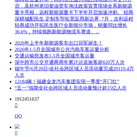
启，及杭州老旧柴油货车淘汰政策宣贯现场全系新能源
重卡亮相，远程新能源重卡下半年开启加速冲刺。 轻商
深耕城配民生 定制车型拓宽应用新边界 7月，吉利远程
轻商成功开拓民生医疗全新细分市场，销量同比增长
36.6%，持续领跑新能源物流车赛道。...
2026年上半年新能源客车出口冠军诞生！
2026年1-5月全国城市公共汽电车客运量分析
交通运输部发布1-5月全国城市客运量
深中跨市公交开通两周年累计运送旅客超620万人次
端午节(6月20日)全社会跨区域人员流动量完成20119.4万
人次
12184辆！福建金龙汽车集团实现一季度“开门红”
“五一”假期全社会跨区域人员流动量预计超15亿人次
1912451637

QQ
