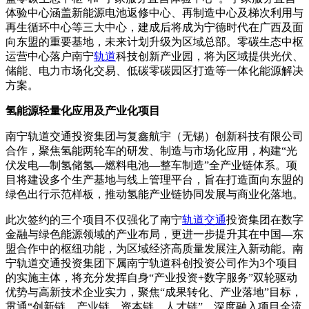
体验中心涵盖新能源电池返修中心、再制造中心及梯次利用与
再生循环中心等三大中心，建成后将成为宁德时代在广西及面
向东盟的重要基地，未来计划升级为区域总部。零碳生态中枢
运营中心落户南宁
轨道
科技创新产业园，将为区域提供光伏、
储能、电力市场化交易、低碳零碳园区打造等一体化能源解决
方案。
氢能源轻量化应用及产业化项目
南宁轨道交通投资集团与复鑫航宇（无锡）创新科技有限公司
合作，聚焦氢能两轮车的研发、制造与市场化应用，构建“光
伏发电—制氢储氢—燃料电池—整车制造”全产业链体系。项
目将建设多个生产基地与线上管理平台，旨在打造面向东盟的
绿色出行示范样板，推动氢能产业链协同发展与商业化落地。
此次签约的三个项目不仅强化了南宁
轨道交通
投资集团在数字
金融与绿色能源领域的产业布局，更进一步提升其在中国—东
盟合作中的枢纽功能，为区域经济高质量发展注入新动能。南
宁轨道交通投资集团下属南宁轨道科创投资公司作为3个项目
的实施主体，将充分发挥自身“产业投资+数字服务”双轮驱动
优势与高新技术企业实力，聚焦“成果转化、产业落地”目标，
贯通“创新链、产业链、资本链、人才链”，深度融入项目全流