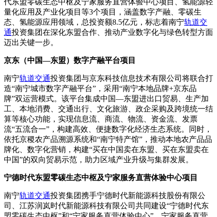
代东盟零碳生态中枢及宁家服务直营体验中心项目、氢能源轻
量化应用及产业化项目等3个项目，涵盖数字产融、零碳生
态、氢能源应用领域，总投资额8.5亿元，标志着南宁
轨道交
通
投资集团在深化东盟合作、推动产业数字化与绿色转型方面
迈出关键一步。
京东（中国—东盟）
数字产融平台项目
南宁
轨道交通
投资集团与京东科技信息技术有限公司将联合打
造“南宁城市数字产融平台”，采用“南宁本地品牌+京东品
牌”双运营模式。该平台集成中国—东盟进出口贸易、生产加
工、本地消费、交通出行、文化旅游、政企采购及跨境统一结
算等核心功能，实现信息流、商流、物流、资金流、发票
流“五流合一”，构建高效、便捷数字化经济生态系统。同时，
依托京稷农产品溯源系统和“南宁特产馆”，推动本地农产品品
牌化、数字化营销，构建“买在中国卖在东盟、买在东盟卖在
中国”的双向贸易示范，助力区域产业升级与集群发展。
宁德时代东盟零碳生态中枢及宁家服务直营体验中心项目
南宁
轨道交通
投资集团携手宁德时代新能源科技股份有限公
司、江苏润岚时代新能源科技有限公司共同建设“宁德时代东
盟零碳生态中枢”和“宁家服务直营体验中心”。宁家服务直营