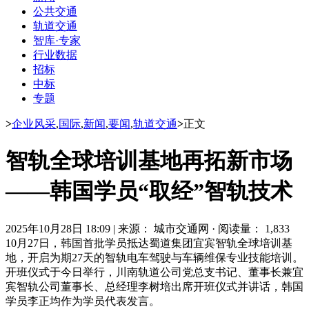
公共交通
轨道交通
智库·专家
行业数据
招标
中标
专题
>
企业风采
,
国际
,
新闻
,
要闻
,
轨道交通
>
正文
智轨全球培训基地再拓新市场
——韩国学员“取经”智轨技术
2025年10月28日 18:09
|
来源： 城市交通网
·
阅读量： 1,833
10月27日，韩国首批学员抵达
蜀道集团
宜宾智轨全球培训基
地，开启为期27天的智轨电车驾驶与车辆维保专业技能培训。
开班仪式于今日举行，川南轨道公司党总支书记、董事长兼
宜
宾智轨
公司董事长、总经理李树培出席开班仪式并讲话，韩国
学员李正均作为学员代表发言。