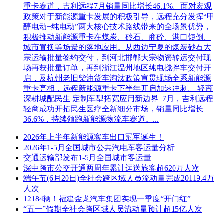
重卡赛道，吉利远程7月销量同比增长46.1%。面对宏观
政策对于新能源重卡发展的积极引导，远程充分发挥“甲
醇电动+纯电动”两大核心技术路线带来的全场景优势，
积极推动新能源重卡在煤炭、砂石、商砼、港口短倒、
城市置换等场景的落地应用。从西边宁夏的煤炭砂石大
宗运输批量签约交付，到河北邯郸大宗物资转运交付现
场再获批量订单，再到浙江温州地区纯电搅拌车交付开
启，及杭州老旧柴油货车淘汰政策宣贯现场全系新能源
重卡亮相，远程新能源重卡下半年开启加速冲刺。 轻商
深耕城配民生 定制车型拓宽应用新边界 7月，吉利远程
轻商成功开拓民生医疗全新细分市场，销量同比增长
36.6%，持续领跑新能源物流车赛道。...
2026年上半年新能源客车出口冠军诞生！
2026年1-5月全国城市公共汽电车客运量分析
交通运输部发布1-5月全国城市客运量
深中跨市公交开通两周年累计运送旅客超620万人次
端午节(6月20日)全社会跨区域人员流动量完成20119.4万
人次
12184辆！福建金龙汽车集团实现一季度“开门红”
“五一”假期全社会跨区域人员流动量预计超15亿人次