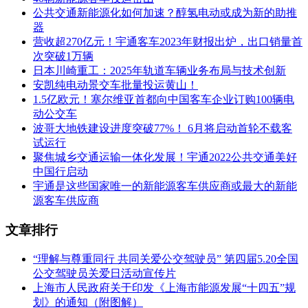
公共交通新能源化如何加速？醇氢电动或成为新的助推
器
营收超270亿元！宇通客车2023年财报出炉，出口销量首
次突破1万辆
日本川崎重工：2025年轨道车辆业务布局与技术创新
安凯纯电动景交车批量投运黄山！
1.5亿欧元！塞尔维亚首都向中国客车企业订购100辆电
动公交车
波哥大地铁建设进度突破77%！ 6月将启动首轮不载客
试运行
聚焦城乡交通运输一体化发展！宇通2022公共交通美好
中国行启动
宇通是这些国家唯一的新能源客车供应商或最大的新能
源客车供应商
文章排行
“理解与尊重同行 共同关爱公交驾驶员” 第四届5.20全国
公交驾驶员关爱日活动宣传片
上海市人民政府关于印发《上海市能源发展“十四五”规
划》的通知（附图解）