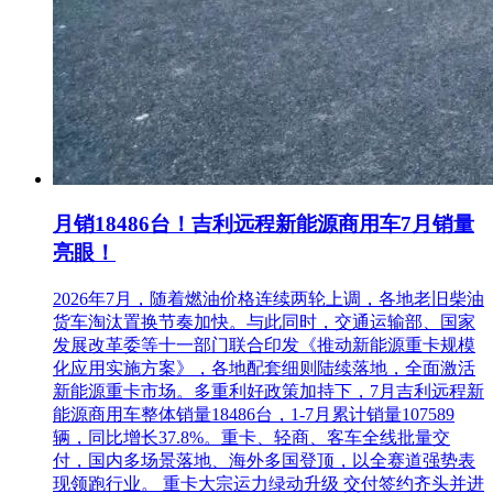
月销18486台！吉利远程新能源商用车7月销量
亮眼！
2026年7月，随着燃油价格连续两轮上调，各地老旧柴油
货车淘汰置换节奏加快。与此同时，交通运输部、国家
发展改革委等十一部门联合印发《推动新能源重卡规模
化应用实施方案》，各地配套细则陆续落地，全面激活
新能源重卡市场。多重利好政策加持下，7月吉利远程新
能源商用车整体销量18486台，1-7月累计销量107589
辆，同比增长37.8%。重卡、轻商、客车全线批量交
付，国内多场景落地、海外多国登顶，以全赛道强势表
现领跑行业。 重卡大宗运力绿动升级 交付签约齐头并进