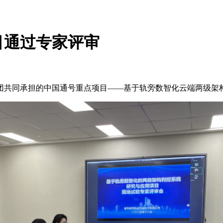
目通过专家评审
团共同承担的中国通号重点项目
——
基于轨旁数智化云端两级架