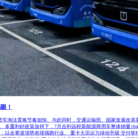
亮眼！
柴油货车淘汰置换节奏加快。与此同时，交通运输部、国家发展改
利好政策加持下，7月吉利远程新能源商用车整体销量18486台，
以全赛道强势表现领跑行业。 重卡大宗运力绿动升级 交付签约齐