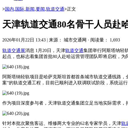
>
国内
,
国际
,
新闻
,
要闻
,
轨道交通
>
正文
天津轨道交通80名骨干人员赴
2026年01月22日 13:43
|
来源： 城市交通网
·
阅读量： 1,693
轨道交通展
消息 1月20日，天津
轨道交通
集团举行阿斯塔纳轻
起点，也标志着集团首批80人赴哈运营管理团队即将启程，为
阿斯塔纳轻轨项目是哈萨克斯坦首都首条城市轨道交通线路，全长
案”的轨道交通工程，目前已顺利进入联调联试阶段，系统运
作为项目深度参与者，天津轨道交通集团立足当地实际需求，
针对本批次聚焦客运、维修两大专业的62名专家学员，天津
轨