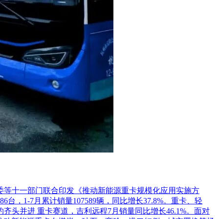
革委等十一部门联合印发《推动新能源重卡规模化应用实施方
1-7月累计销量107589辆，同比增长37.8%。重卡、轻
头并进 重卡赛道，吉利远程7月销量同比增长46.1%。面对