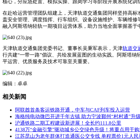
核心，分应急处置、模拟实操、跟岗学习等阶段开展系统化训
在赴哈运营管理团队组建上，天津轨道交通集团同样坚持高标
盖安全管理、调度指挥、行车组织、设备设施维护、车辆维修
融入阿斯塔纳轻轨一期项目运营体系，助力当地全面掌握基于
天津轨道交通集团党委书记、董事长吴秉军表示，天津
轨道交
行共建“一带一路”倡议、共绘发展蓝图的生动实践。阿斯塔纳
平运营、优质服务及技术可靠至关重要。
编辑：卓卓
相关新闻
阿联酋首条客运铁路开通，中车与CAF列车投入运营
海格纯电动微巴开进千年古镇 助力宁波鄞州“村村通”升
沪通铁路二期工程建设新进展！全长约111.8公里
4138万“金融引擎”驱动城乡公交绿色升级！将重点用于
江苏昆山为老年群体打造通医公交专线 单程票价1元人民