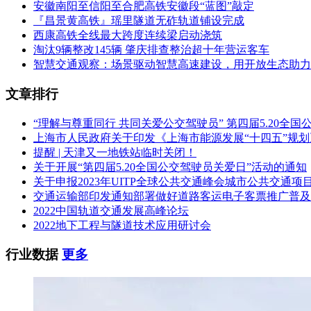
安徽南阳至信阳至合肥高铁安徽段“蓝图”敲定
『昌景黄高铁』瑶里隧道无砟轨道铺设完成
西康高铁全线最大跨度连续梁启动浇筑
淘汰9辆整改145辆 肇庆排查整治超十年营运客车
智慧交通观察：场景驱动智慧高速建设，用开放生态助力
文章排行
“理解与尊重同行 共同关爱公交驾驶员” 第四届5.20全
上海市人民政府关于印发《上海市能源发展“十四五”规
提醒 | 天津又一地铁站临时关闭！
关于开展“第四届5.20全国公交驾驶员关爱日”活动的通知
关于申报2023年UITP全球公共交通峰会城市公共交通项
交通运输部印发通知部署做好道路客运电子客票推广普及
2022中国轨道交通发展高峰论坛
2022地下工程与隧道技术应用研讨会
行业数据
更多