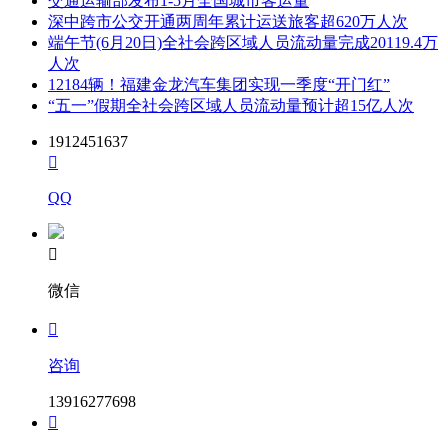
交通运输部发布1-5月全国城市客运量
深中跨市公交开通两周年累计运送旅客超620万人次
端午节(6月20日)全社会跨区域人员流动量完成20119.4万
人次
12184辆！福建金龙汽车集团实现一季度“开门红”
“五一”假期全社会跨区域人员流动量预计超15亿人次
1912451637

QQ

微信

咨询
13916277698
