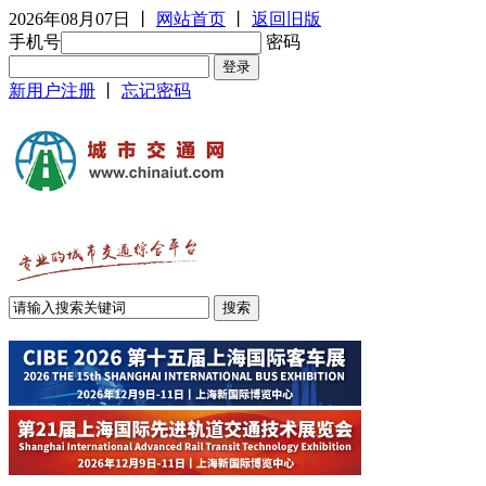
2026年08月07日
丨
网站首页
丨
返回旧版
手机号
密码
新用户注册
丨
忘记密码