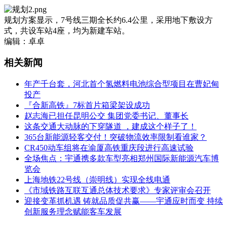
规划方案显示，7号线三期全长约6.4公里，采用地下敷设方
式，共设车站4座，均为新建车站。
编辑：卓卓
相关新闻
年产千台套，河北首个氢燃料电池综合型项目在曹妃甸
投产
『合新高铁』7标首片箱梁架设成功
赵志海已担任昆明公交 集团党委书记、董事长
这条交通大动脉的下穿隧道 ，建成这个样子了！
365台新能源轻客交付！突破物流效率限制看谁家？
CR450动车组将在渝厦高铁重庆段进行高速试验
全场焦点：宇通携多款车型亮相郑州国际新能源汽车博
览会
上海地铁22号线（崇明线）实现全线电通
《市域铁路互联互通总体技术要求》专家评审会召开
迎接变革抓机遇 铸就品质促共赢——宇通应时而变 持续
创新服务理念赋能客车发展