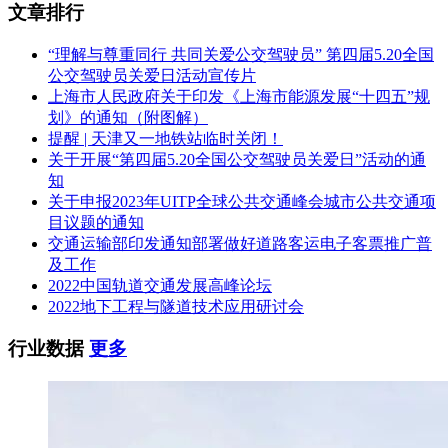
文章排行
“理解与尊重同行 共同关爱公交驾驶员” 第四届5.20全国
公交驾驶员关爱日活动宣传片
上海市人民政府关于印发《上海市能源发展“十四五”规
划》的通知（附图解）
提醒 | 天津又一地铁站临时关闭！
关于开展“第四届5.20全国公交驾驶员关爱日”活动的通
知
关于申报2023年UITP全球公共交通峰会城市公共交通项
目议题的通知
交通运输部印发通知部署做好道路客运电子客票推广普
及工作
2022中国轨道交通发展高峰论坛
2022地下工程与隧道技术应用研讨会
行业数据
更多