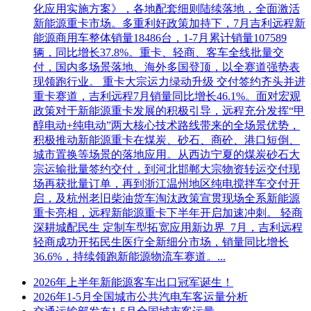
化应用实施方案》，各地配套细则陆续落地，全面激活
新能源重卡市场。多重利好政策加持下，7月吉利远程新
能源商用车整体销量18486台，1-7月累计销量107589
辆，同比增长37.8%。重卡、轻商、客车全线批量交
付，国内多场景落地、海外多国登顶，以全赛道强势表
现领跑行业。 重卡大宗运力绿动升级 交付签约齐头并进
重卡赛道，吉利远程7月销量同比增长46.1%。面对宏观
政策对于新能源重卡发展的积极引导，远程充分发挥“甲
醇电动+纯电动”两大核心技术路线带来的全场景优势，
积极推动新能源重卡在煤炭、砂石、商砼、港口短倒、
城市置换等场景的落地应用。从西边宁夏的煤炭砂石大
宗运输批量签约交付，到河北邯郸大宗物资转运交付现
场再获批量订单，再到浙江温州地区纯电搅拌车交付开
启，及杭州老旧柴油货车淘汰政策宣贯现场全系新能源
重卡亮相，远程新能源重卡下半年开启加速冲刺。 轻商
深耕城配民生 定制车型拓宽应用新边界 7月，吉利远程
轻商成功开拓民生医疗全新细分市场，销量同比增长
36.6%，持续领跑新能源物流车赛道。...
2026年上半年新能源客车出口冠军诞生！
2026年1-5月全国城市公共汽电车客运量分析