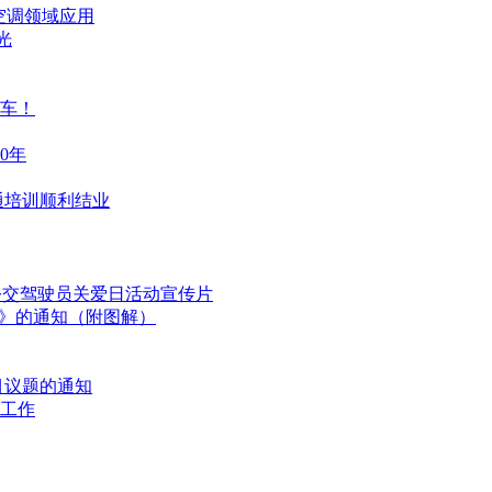
空调领域应用
光
通车！
0年
通培训顺利结业
国公交驾驶员关爱日活动宣传片
划》的通知（附图解）
目议题的通知
工作