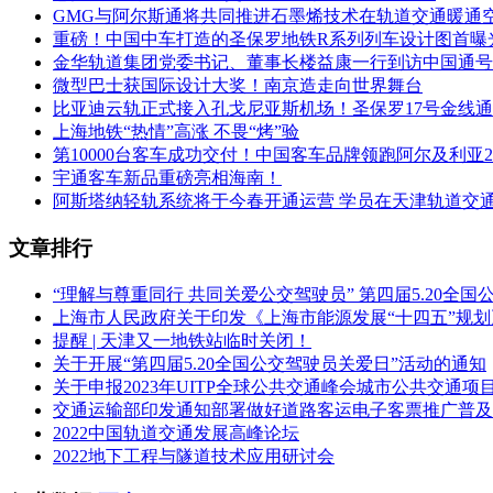
GMG与阿尔斯通将共同推进石墨烯技术在轨道交通暖通
重磅！中国中车打造的圣保罗地铁R系列列车设计图首曝
金华轨道集团党委书记、董事长楼益康一行到访中国通号
微型巴士获国际设计大奖！南京造走向世界舞台
比亚迪云轨正式接入孔戈尼亚斯机场！圣保罗17号金线
上海地铁“热情”高涨 不畏“烤”验
第10000台客车成功交付！中国客车品牌领跑阿尔及利亚2
宇通客车新品重磅亮相海南！
阿斯塔纳轻轨系统将于今春开通运营 学员在天津轨道交
文章排行
“理解与尊重同行 共同关爱公交驾驶员” 第四届5.20全
上海市人民政府关于印发《上海市能源发展“十四五”规
提醒 | 天津又一地铁站临时关闭！
关于开展“第四届5.20全国公交驾驶员关爱日”活动的通知
关于申报2023年UITP全球公共交通峰会城市公共交通项
交通运输部印发通知部署做好道路客运电子客票推广普及
2022中国轨道交通发展高峰论坛
2022地下工程与隧道技术应用研讨会