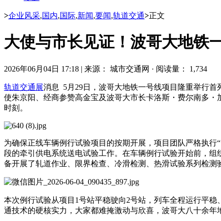
>
企业风采
,
国内
,
国际
,
新闻
,
要闻
,
轨道交通
>
正文
大使与市长见证！波哥大地铁
2026年06月04日 17:18
|
来源： 城市交通网
·
阅读量： 1,734
轨道交通展
消息 5月29日，波哥大地铁一号线项目隆重举行
使朱京阳、经商参赞高金宝及波哥大市长卡洛斯・费尔南多・
时刻。
为确保正线车辆
例行试验
项目的按期开展，项目团队严格执行
段的牵引供电系统送电试验工作。在车辆例行试验开始前，组
备开展了轧道作业、限界检查、冷滑检测、热滑试验系列检测
本次例行试验从项目1号站平稳驶向2号站，列车全程运行平
通技术的硬核实力，大家都难掩激动与欣喜，波哥大八十余年