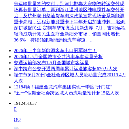
宗运输批量签约交付，到河北邯郸大宗物资转运交付现
场再获批量订单，再到浙江温州地区纯电搅拌车交付开
启，及杭州老旧柴油货车淘汰政策宣贯现场全系新能源
重卡亮相，远程新能源重卡下半年开启加速冲刺。 轻商
深耕城配民生 定制车型拓宽应用新边界 7月，吉利远程
轻商成功开拓民生医疗全新细分市场，销量同比增长
36.6%，持续领跑新能源物流车赛道。...
2026年上半年新能源客车出口冠军诞生！
2026年1-5月全国城市公共汽电车客运量分析
交通运输部发布1-5月全国城市客运量
深中跨市公交开通两周年累计运送旅客超620万人次
端午节(6月20日)全社会跨区域人员流动量完成20119.4万
人次
12184辆！福建金龙汽车集团实现一季度“开门红”
“五一”假期全社会跨区域人员流动量预计超15亿人次
1912451637

QQ