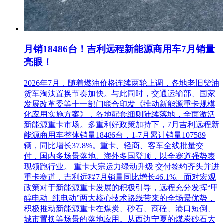
月销18486台！吉利远程新能源商用车7月销量
亮眼！
2026年7月，随着燃油价格连续两轮上调，各地老旧柴油
货车淘汰置换节奏加快。与此同时，交通运输部、国家
发展改革委等十一部门联合印发《推动新能源重卡规模
化应用实施方案》，各地配套细则陆续落地，全面激活
新能源重卡市场。多重利好政策加持下，7月吉利远程新
能源商用车整体销量18486台，1-7月累计销量107589
辆，同比增长37.8%。重卡、轻商、客车全线批量交
付，国内多场景落地、海外多国登顶，以全赛道强势表
现领跑行业。 重卡大宗运力绿动升级 交付签约齐头并进
重卡赛道，吉利远程7月销量同比增长46.1%。面对宏观
政策对于新能源重卡发展的积极引导，远程充分发挥“甲
醇电动+纯电动”两大核心技术路线带来的全场景优势，
积极推动新能源重卡在煤炭、砂石、商砼、港口短倒、
城市置换等场景的落地应用。从西边宁夏的煤炭砂石大