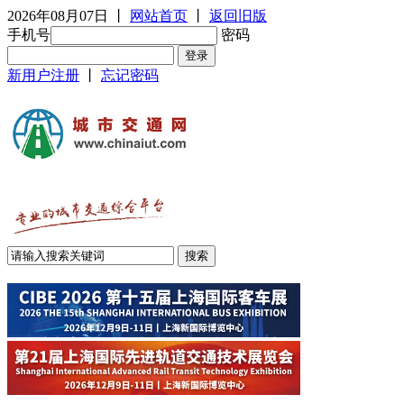
2026年08月07日
丨
网站首页
丨
返回旧版
手机号
密码
新用户注册
丨
忘记密码