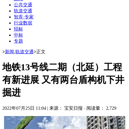
公共交通
轨道交通
智库·专家
行业数据
招标
中标
专题
>
新闻
,
轨道交通
>
正文
地铁13号线二期（北延）工程
有新进展 又有两台盾构机下井
掘进
2022年07月25日 11:04
|
来源： 宝安日报
·
阅读量： 2,729