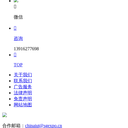

微信

咨询
13916277698

TOP
关于我们
联系我们
广告服务
法律声明
免责声明
网站地图
合作邮箱：
chinaiut@sgexpo.cn