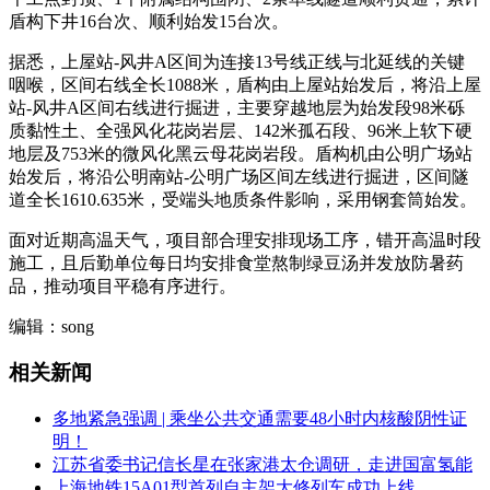
盾构下井16台次、顺利始发15台次。
据悉，上屋站-风井A区间为连接13号线正线与北延线的关键
咽喉，区间右线全长1088米，盾构由上屋站始发后，将沿上屋
站-风井A区间右线进行掘进，主要穿越地层为始发段98米砾
质黏性土、全强风化花岗岩层、142米孤石段、96米上软下硬
地层及753米的微风化黑云母花岗岩段。盾构机由公明广场站
始发后，将沿公明南站-公明广场区间左线进行掘进，区间隧
道全长1610.635米，受端头地质条件影响，采用钢套筒始发。
面对近期高温天气，项目部合理安排现场工序，错开高温时段
施工，且后勤单位每日均安排食堂熬制绿豆汤并发放防暑药
品，推动项目平稳有序进行。
编辑：song
相关新闻
多地紧急强调 | 乘坐公共交通需要48小时内核酸阴性证
明！
江苏省委书记信长星在张家港太仓调研，走进国富氢能
上海地铁15A01型首列自主架大修列车成功上线