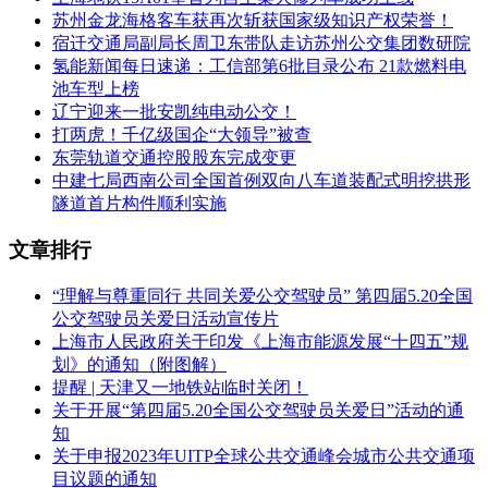
苏州金龙海格客车获再次斩获国家级知识产权荣誉！
宿迁交通局副局长周卫东带队走访苏州公交集团数研院
氢能新闻每日速递：工信部第6批目录公布 21款燃料电
池车型上榜
辽宁迎来一批安凯纯电动公交！
打两虎！千亿级国企“大领导”被查
东莞轨道交通控股股东完成变更
中建七局西南公司全国首例双向八车道装配式明挖拱形
隧道首片构件顺利实施
文章排行
“理解与尊重同行 共同关爱公交驾驶员” 第四届5.20全国
公交驾驶员关爱日活动宣传片
上海市人民政府关于印发《上海市能源发展“十四五”规
划》的通知（附图解）
提醒 | 天津又一地铁站临时关闭！
关于开展“第四届5.20全国公交驾驶员关爱日”活动的通
知
关于申报2023年UITP全球公共交通峰会城市公共交通项
目议题的通知