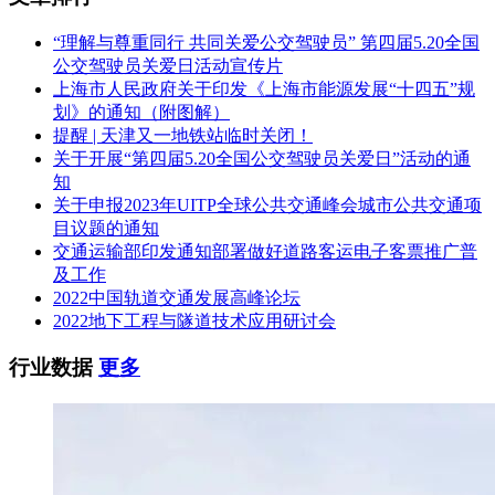
“理解与尊重同行 共同关爱公交驾驶员” 第四届5.20全国
公交驾驶员关爱日活动宣传片
上海市人民政府关于印发《上海市能源发展“十四五”规
划》的通知（附图解）
提醒 | 天津又一地铁站临时关闭！
关于开展“第四届5.20全国公交驾驶员关爱日”活动的通
知
关于申报2023年UITP全球公共交通峰会城市公共交通项
目议题的通知
交通运输部印发通知部署做好道路客运电子客票推广普
及工作
2022中国轨道交通发展高峰论坛
2022地下工程与隧道技术应用研讨会
行业数据
更多