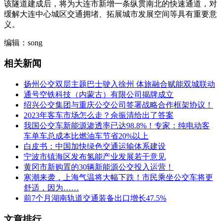
该隧道建成后，将为大连市新增一条纵贯南北的快速通道，对
缓解大连中心城区交通拥堵、拓展城市发展空间等具有重要意
义。
编辑：song
相关新闻
扬州公交双层主题巴士驶入徐州 体旅融合赋能双城联动
通号空铁科技（内蒙古）有限公司揭牌成立
绍兴公交集团与重庆公交公司签署战略合作框架协议！
2023年客车市场怎么走？佘振清给出了答案
我国公交车新能源渗透率已达98.8%！专家：纯电动客
车单车总成本比燃油车节省20%以上
白皮书：中国加快绿色交通运输体系建设
宁波市镇海区发布氢能产业发展若干意见
黄冈市新购置的30辆新能源公交投入运营！
寒潮来袭，上海气温将大幅下跌！市民乘坐公交车将更
舒适，因为……
前7个月湖南轨道交通装备出口增长47.5%
文章排行