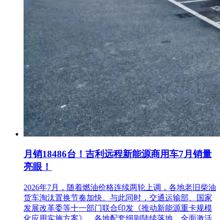
月销18486台！吉利远程新能源商用车7月销量
亮眼！
2026年7月，随着燃油价格连续两轮上调，各地老旧柴油
货车淘汰置换节奏加快。与此同时，交通运输部、国家
发展改革委等十一部门联合印发《推动新能源重卡规模
化应用实施方案》，各地配套细则陆续落地，全面激活