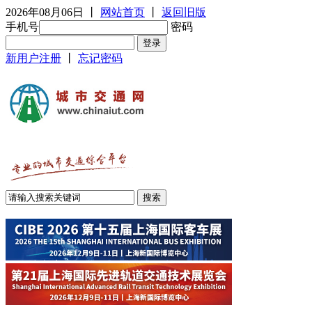
2026年08月06日
丨
网站首页
丨
返回旧版
手机号
密码
新用户注册
丨
忘记密码