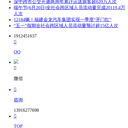
深中跨市公交开通两周年累计运送旅客超620万人次
端午节(6月20日)全社会跨区域人员流动量完成20119.4万
人次
12184辆！福建金龙汽车集团实现一季度“开门红”
“五一”假期全社会跨区域人员流动量预计超15亿人次
1912451637

QQ

微信

咨询
13916277698

TOP