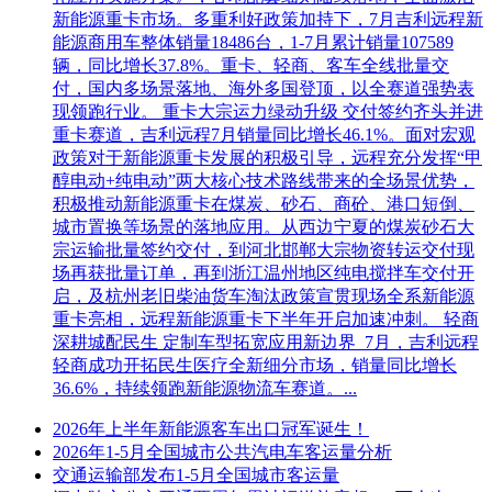
新能源重卡市场。多重利好政策加持下，7月吉利远程新
能源商用车整体销量18486台，1-7月累计销量107589
辆，同比增长37.8%。重卡、轻商、客车全线批量交
付，国内多场景落地、海外多国登顶，以全赛道强势表
现领跑行业。 重卡大宗运力绿动升级 交付签约齐头并进
重卡赛道，吉利远程7月销量同比增长46.1%。面对宏观
政策对于新能源重卡发展的积极引导，远程充分发挥“甲
醇电动+纯电动”两大核心技术路线带来的全场景优势，
积极推动新能源重卡在煤炭、砂石、商砼、港口短倒、
城市置换等场景的落地应用。从西边宁夏的煤炭砂石大
宗运输批量签约交付，到河北邯郸大宗物资转运交付现
场再获批量订单，再到浙江温州地区纯电搅拌车交付开
启，及杭州老旧柴油货车淘汰政策宣贯现场全系新能源
重卡亮相，远程新能源重卡下半年开启加速冲刺。 轻商
深耕城配民生 定制车型拓宽应用新边界 7月，吉利远程
轻商成功开拓民生医疗全新细分市场，销量同比增长
36.6%，持续领跑新能源物流车赛道。...
2026年上半年新能源客车出口冠军诞生！
2026年1-5月全国城市公共汽电车客运量分析
交通运输部发布1-5月全国城市客运量