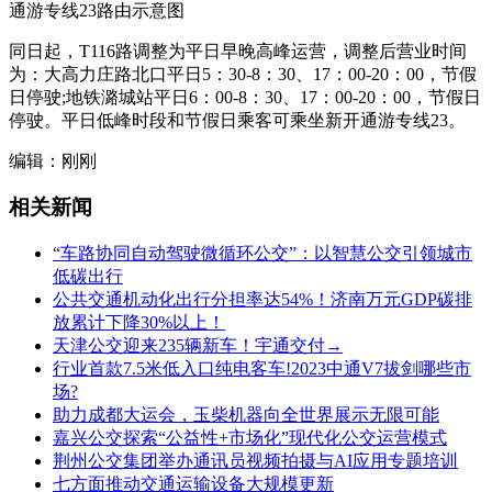
通游专线23路由示意图
同日起，T116路调整为平日早晚高峰运营，调整后营业时间
为：大高力庄路北口平日5：30-8：30、17：00-20：00，节假
日停驶;地铁潞城站平日6：00-8：30、17：00-20：00，节假日
停驶。平日低峰时段和节假日乘客可乘坐新开通游专线23。
编辑：刚刚
相关新闻
“车路协同自动驾驶微循环公交”：以智慧公交引领城市
低碳出行
公共交通机动化出行分担率达54%！济南万元GDP碳排
放累计下降30%以上！
天津公交迎来235辆新车！宇通交付→
行业首款7.5米低入口纯电客车!2023中通V7拔剑哪些市
场?
助力成都大运会，玉柴机器向全世界展示无限可能
嘉兴公交探索“公益性+市场化”现代化公交运营模式
荆州公交集团举办通讯员视频拍摄与AI应用专题培训
七方面推动交通运输设备大规模更新