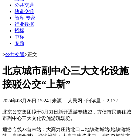
公共交通
轨道交通
智库·专家
行业数据
招标
中标
专题
>
公共交通
>
正文
北京城市副中心三大文化设施
接驳公交“上新”
2024年08月26日 15:24
|
来源： 人民网
·
阅读量： 2,172
北京公交集团拟于8月31日新开通游专线23，方便市民前往城
市副中心三大文化设施游玩观览。
通游专线23首末站：大高力庄路北口→地铁潞城站(地铁潞城
站→高楼金村)。沿途设站：大高力庄路北口→地铁潞城站方