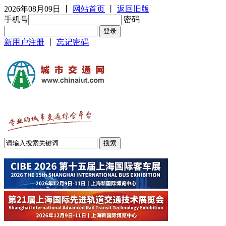
2026年08月09日
丨
网站首页
丨
返回旧版
手机号
密码
新用户注册
丨
忘记密码