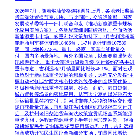
2026年7月，随着燃油价格连续两轮上调，各地老旧柴油
货车淘汰置换节奏加快。与此同时，交通运输部、国家
发展改革委等十一部门联合印发《推动新能源重卡规模
化应用实施方案》，各地配套细则陆续落地，全面激活
新能源重卡市场。多重利好政策加持下，7月吉利远程新
能源商用车整体销量18486台，1-7月累计销量107589
辆，同比增长37.8%。重卡、轻商、客车全线批量交
付，国内多场景落地、海外多国登顶，以全赛道强势表
现领跑行业。 重卡大宗运力绿动升级 交付签约齐头并进
重卡赛道，吉利远程7月销量同比增长46.1%。面对宏观
政策对于新能源重卡发展的积极引导，远程充分发挥“甲
醇电动+纯电动”两大核心技术路线带来的全场景优势，
积极推动新能源重卡在煤炭、砂石、商砼、港口短倒、
城市置换等场景的落地应用。从西边宁夏的煤炭砂石大
宗运输批量签约交付，到河北邯郸大宗物资转运交付现
场再获批量订单，再到浙江温州地区纯电搅拌车交付开
启，及杭州老旧柴油货车淘汰政策宣贯现场全系新能源
重卡亮相，远程新能源重卡下半年开启加速冲刺。 轻商
深耕城配民生 定制车型拓宽应用新边界 7月，吉利远程
轻商成功开拓民生医疗全新细分市场，销量同比增长