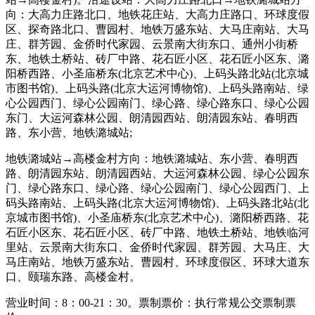
向：大高力庄路北口、地铁花庄站、大高力庄路口、环球度假
区、探奇路北口、曹园村、地铁万盛东站、大马庄南站、大马
庄、群芳园、金侨时代家园、云景南大街东口、通州小街桥
东、地铁土桥站、砖厂中路、花石匠小区、花石匠小区东、潞
阳桥西路、小圣庙桥东(北京艺术中心)、上码头路北站(北京城
市图书馆)、上码头路(北京大运河博物馆)、上码头路南站、绿
心公园西门、绿心公园南门、绿心路、绿心路东口、绿心公园
东门、大运河森林公园、朗清园西站、朗清园东站、春明西
路、东小营、地铁潞城站;
地铁潞城站→高楼金村方向：地铁潞城站、东小营、春明西
路、朗清园东站、朗清园西站、大运河森林公园、绿心公园东
门、绿心路东口、绿心路、绿心公园南门、绿心公园西门、上
码头路南站、上码头路(北京大运河博物馆)、上码头路北站(北
京城市图书馆)、小圣庙桥东(北京艺术中心)、潞阳桥西路、花
石匠小区东、花石匠小区、砖厂中路、地铁土桥站、地铁临河
里站、云景南大街东口、金侨时代家园、群芳园、大马庄、大
马庄南站、地铁万盛东站、曹园村、环球度假区、环球大道东
口、颐瑞东路、高楼金村。
营业时间：8：00-21：30。票制票价：执行常规公交票制票