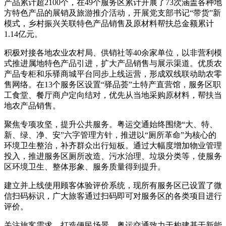
产品累计超2100个，在49个服务区累计开展了73次涵盖各种地
方特色产品的展销及旅游推介活动，开展党支部书记“带货”新
模式，乡村振兴关联特色产品销售及原材料帮扶总金额累计
1.14亿元。
积极对接各地农业农村局、供销社等40余家单位，以非营利模
式推进属地特色产品引进，扩大产品销售与展示渠道。优质农
产品专柜和乐驿商城平台同步上线运营，形成双线联动助农零
售网络。在13个服务区设置“驿品荟”土特产直营馆，服务区职
工食堂、餐厅商户定向结对，优先从当地采购原材料，帮扶当
地农产品销售。
聚焦专项攻坚，提升公共服务。粤运交通始终围绕“大、特、
新、绿、净、安”六字管理方针，推进以“厕所革命”为核心的
环境卫生整治，补齐群众出行短板。通过大幅度增加物业管理
投入，推进服务区厕所改造、污水治理、垃圾分类等，使服务
区环境卫生、整体形象、服务质量得到提升。
建立并上线使用顾客体验评价系统，现所有服务区已设置了微
信扫码标识，广大旅客通过扫码即可对服务区的各类项目进行
评价。
关注旅客需求，打造便民场景。粤运交通致力于构建基于新能