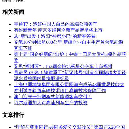
相关新闻
宇通T7：造好中国人自己的高端公商务车
有维新青年 南京依维柯全新产品聚星将上市
从“新”出发！洛阳“神都小巴”的新春答卷
充氢10分钟续航600公里 新疆企业自主生产首台氢能源
客车下线
第十届“国企好新闻”出炉！中铁十四局大盾构3项作品获
奖
又见“福州蓝”，153辆金旅北极星公交车上岗福州
月进尺576米！铁建重工“新穿越号”创造全预制超大直径
泥水盾构国内最快掘进纪录
上海申通地铁集团有限公司圆满完成第48届世界技能大
赛测试赛轨道车辆技术项目赛前技术保障工作
澳门迎来一批增程式新能源客车交付！
阿尔斯通加大对高速列车生产的投资
文章排行
“理解与尊重同行 共同关爱公交驾驶员” 第四届5.20全国