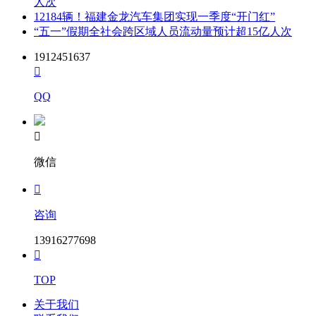
人次
12184辆！福建金龙汽车集团实现一季度“开门红”
“五一”假期全社会跨区域人员流动量预计超15亿人次
1912451637

QQ

微信

咨询
13916277698

TOP
关于我们