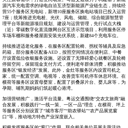
源汽车充电需求的绿电自洽互济型新能源产业链生态，持续经
营55个服务区充电站，新增10座服务区换电站项目已投入运营
7座；统筹推进充电桩、光伏、风电、储能、综合能源智慧管
理平台等新能源项目规划、建设与运营管理，先行试点大槐
（近）零碳数字化直流微网台区互济示范项目，利用服务区停
车场车棚和服务楼屋面安装光伏系统，新建84个充电车位。
持续推进适老化服务，在服务区配置轮椅、拐杖等辅具及应急
药箱，部分服务区配备AED，按照空间情况在便利店、中餐
厅设置低位收银服务设施。还设置了无障碍爱心就餐区及轮椅
停留空间，保留现金支付方式，便利老年群体消费，积极推动
服务区“银发经济”发展。此外，金灶等服务区内设置司机之
家，统一配置空调、电视等，改善货车司机停车休息环境。在
横荷等服务区设置母婴室，配置了折叠尿片台、婴儿床等，为
孕期、哺乳期妈妈们筑起暖心港湾。
加强营销推广，激活平台流量。粤运交通围绕“交农文旅商”融
合发展，积极践行“一线一策、一区一品”理念，在横荷、坪上
等服务区分别设置了“城市客厅”“助农驿站”“农产品展览窗
口”等，推动地方特色产业深度嵌入。
积极发挥服务区的“窗口”作用，联合相关单位开展主题活动，