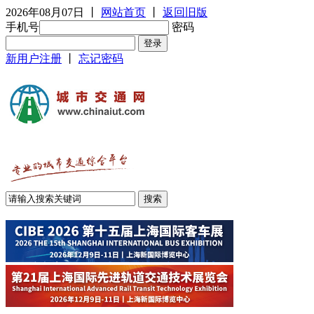
2026年08月07日
丨
网站首页
丨
返回旧版
手机号
密码
新用户注册
丨
忘记密码