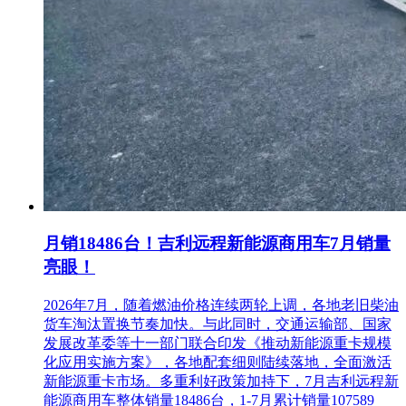
月销18486台！吉利远程新能源商用车7月销量
亮眼！
2026年7月，随着燃油价格连续两轮上调，各地老旧柴油
货车淘汰置换节奏加快。与此同时，交通运输部、国家
发展改革委等十一部门联合印发《推动新能源重卡规模
化应用实施方案》，各地配套细则陆续落地，全面激活
新能源重卡市场。多重利好政策加持下，7月吉利远程新
能源商用车整体销量18486台，1-7月累计销量107589