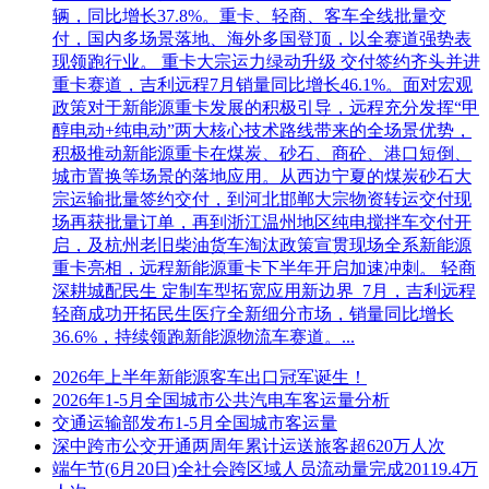
辆，同比增长37.8%。重卡、轻商、客车全线批量交
付，国内多场景落地、海外多国登顶，以全赛道强势表
现领跑行业。 重卡大宗运力绿动升级 交付签约齐头并进
重卡赛道，吉利远程7月销量同比增长46.1%。面对宏观
政策对于新能源重卡发展的积极引导，远程充分发挥“甲
醇电动+纯电动”两大核心技术路线带来的全场景优势，
积极推动新能源重卡在煤炭、砂石、商砼、港口短倒、
城市置换等场景的落地应用。从西边宁夏的煤炭砂石大
宗运输批量签约交付，到河北邯郸大宗物资转运交付现
场再获批量订单，再到浙江温州地区纯电搅拌车交付开
启，及杭州老旧柴油货车淘汰政策宣贯现场全系新能源
重卡亮相，远程新能源重卡下半年开启加速冲刺。 轻商
深耕城配民生 定制车型拓宽应用新边界 7月，吉利远程
轻商成功开拓民生医疗全新细分市场，销量同比增长
36.6%，持续领跑新能源物流车赛道。...
2026年上半年新能源客车出口冠军诞生！
2026年1-5月全国城市公共汽电车客运量分析
交通运输部发布1-5月全国城市客运量
深中跨市公交开通两周年累计运送旅客超620万人次
端午节(6月20日)全社会跨区域人员流动量完成20119.4万