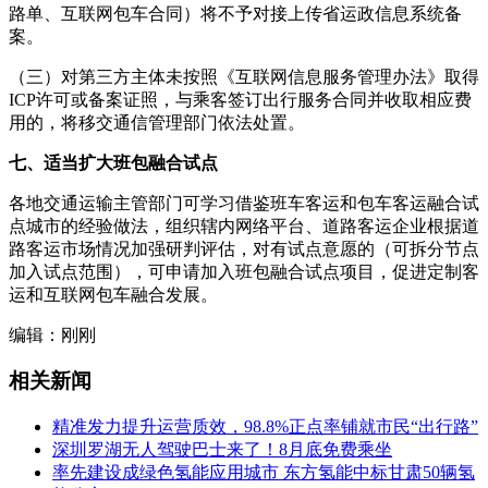
路单、互联网包车合同）将不予对接上传省运政信息系统备
案。
（三）对第三方主体未按照《互联网信息服务管理办法》取得
ICP许可
或备案证照，与乘客签订出行服务合同并收取相应费
用的，将移交通信管理部门依法处置。
七、适当扩大班包融合试点
各地交通运输主管部门可学习借鉴班车客运和包车客运融合试
点城市的经验做法，组织辖内网络平台、道路客运企业根据道
路客运市场情况加强研判评估，对有试点意愿的（可拆分节点
加入试点范围），可申请加入班包融合试点项目，促进定制客
运和互联网包车融合发展。
编辑：刚刚
相关新闻
精准发力提升运营质效，98.8%正点率铺就市民“出行路”
深圳罗湖无人驾驶巴士来了！8月底免费乘坐
率先建设成绿色氢能应用城市 东方氢能中标甘肃50辆氢