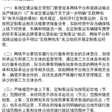
（一）各地交通运输主管部门要督促各网络平台和道路运输企
业严格执行《广东省交通运输厅关于进一步明确“互联网包
车”有关问题的通知》相关规定，组织开行定制客运的，应当
按照定制客运相关法规要求报备业务，实际经营中应当确保线
上线下经营者、车辆和驾驶员一致，在定制客运车辆随车携带
的班车客运标志牌显著位置粘贴“定制客运”标识。网络平台和
道路运输企业不得以“互联网包车”名义组织开展定制客运经
营。
（二）网络平台要切实履行出行服务和安全的主体责任，加强
对承运方和第三方主体的监督管理。通过第三方主体发布相关
出行服务信息的，应当向乘客明确告知发布信息的网络平台主
体和实际承运企业等相关信息。鼓励网络平台独立开展相关业
务，确需开展合作的，应优先选择严格履行相关管理规定、投
诉少的第三方主体合作。
（三）严格规范中途上下客。定制客运应当按照起讫地（节
点）范围经营，未经同意不得在非
起讫点
（节点）范围外随意
组客、上客；互联网包车应当按照乘客需求形成的起讫点（节
点）包车合同运营，不得在所报备合同明确的起点地市级行政
区域范围外上客和在终点地市级行政区域范围外下客。