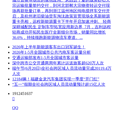
城市置换等场景的落地应用。从西边宁夏的煤炭砂石大
宗运输批量签约交付，到河北邯郸大宗物资转运交付现
场再获批量订单，再到浙江温州地区纯电搅拌车交付开
启，及杭州老旧柴油货车淘汰政策宣贯现场全系新能源
重卡亮相，远程新能源重卡下半年开启加速冲刺。 轻商
深耕城配民生 定制车型拓宽应用新边界 7月，吉利远程
轻商成功开拓民生医疗全新细分市场，销量同比增长
36.6%，持续领跑新能源物流车赛道。...
2026年上半年新能源客车出口冠军诞生！
2026年1-5月全国城市公共汽电车客运量分析
交通运输部发布1-5月全国城市客运量
深中跨市公交开通两周年累计运送旅客超620万人次
端午节(6月20日)全社会跨区域人员流动量完成20119.4万
人次
12184辆！福建金龙汽车集团实现一季度“开门红”
“五一”假期全社会跨区域人员流动量预计超15亿人次
1912451637

QQ