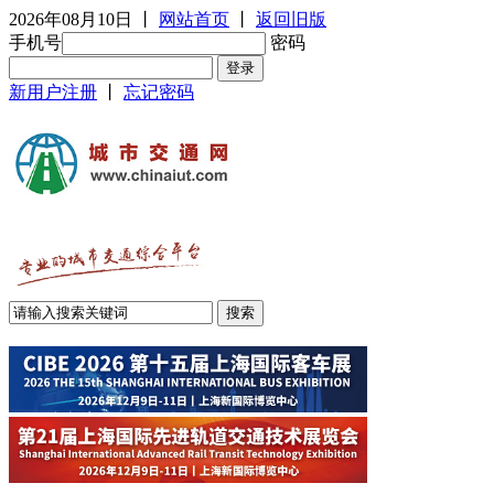
2026年08月10日
丨
网站首页
丨
返回旧版
手机号
密码
新用户注册
丨
忘记密码