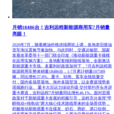
月销18486台！吉利远程新能源商用车7月销量
亮眼！
2026年7月，随着燃油价格连续两轮上调，各地老旧柴油
货车淘汰置换节奏加快。与此同时，交通运输部、国家
发展改革委等十一部门联合印发《推动新能源重卡规模
化应用实施方案》，各地配套细则陆续落地，全面激活
新能源重卡市场。多重利好政策加持下，7月吉利远程新
能源商用车整体销量18486台，1-7月累计销量107589
辆，同比增长37.8%。重卡、轻商、客车全线批量交
付，国内多场景落地、海外多国登顶，以全赛道强势表
现领跑行业。 重卡大宗运力绿动升级 交付签约齐头并进
重卡赛道，吉利远程7月销量同比增长46.1%。面对宏观
政策对于新能源重卡发展的积极引导，远程充分发挥“甲
醇电动+纯电动”两大核心技术路线带来的全场景优势，
积极推动新能源重卡在煤炭、砂石、商砼、港口短倒、