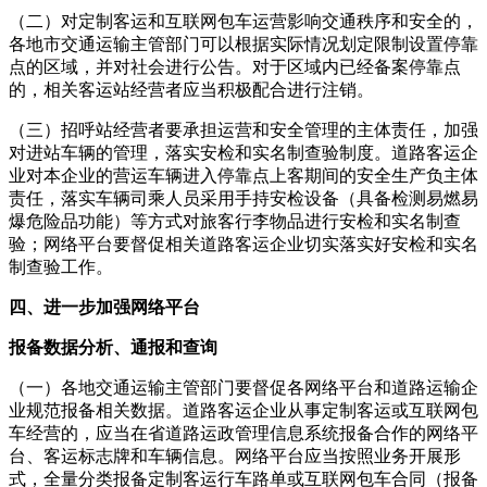
（二）对定制客运和互联网包车运营影响交通秩序和安全的，
各地市交通运输主管部门可以根据实际情况划定限制设置停靠
点的区域，并对社会进行公告。对于区域内已经备案停靠点
的，相关客运站经营者应当积极配合进行注销。
（三）招呼站经营者要承担运营和安全管理的主体责任，加强
对进站车辆的管理，落实安检和实名制查验制度。道路客运企
业对本企业的营运车辆进入停靠点上客期间的安全生产负主体
责任，落实车辆司乘人员采用手持安检设备（具备检测易燃易
爆危险品功能）等方式对旅客行李物品进行安检和实名制查
验；网络平台要督促相关道路客运企业切实落实好安检和实名
制查验工作。
四、进一步加强网络平台
报备数据分析、通报和查询
（一）各地交通运输主管部门要督促各网络平台和道路运输企
业规范报备相关数据。道路客运企业从事定制客运或互联网包
车经营的，应当在省道路运政管理信息系统报备合作的网络平
台、客运标志牌和车辆信息。网络平台应当按照业务开展形
式，全量分类报备定制客运行车路单或互联网包车合同（报备