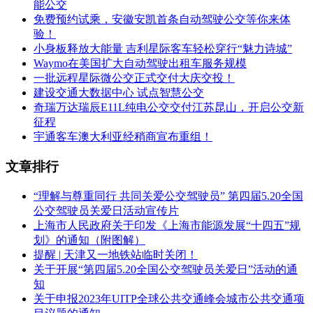
能公交
免费预约试乘，安徽安凯首条自动驾驶公交等你来体
验！
小身板释放大能量 吉利星际客车轻松穿行“魅力诗城”
Waymo在美国扩大自动驾驶出租车服务规模
一批远程星际微公交正式交付大庆交投！
建设交通大数据中心 试点智慧公交
奇瑞万达瑞辰E11L纯电公交交付江苏昆山，开启公交新
征程
宇通客车澳大利亚经稍商宣布重组！
文章排行
“理解与尊重同行 共同关爱公交驾驶员” 第四届5.20全国
公交驾驶员关爱日活动宣传片
上海市人民政府关于印发《上海市能源发展“十四五”规
划》的通知（附图解）
提醒 | 天津又一地铁站临时关闭！
关于开展“第四届5.20全国公交驾驶员关爱日”活动的通
知
关于申报2023年UITP全球公共交通峰会城市公共交通项