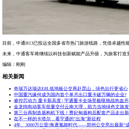
目前，中通H13已投运全国多省市热门旅游线路，凭借卓越性
未来，中通客车将继续以科技创新赋能产品升级，为旅客打造
编辑：刚刚
相关新闻
奇瑞万达瑞达E8L低地板公交再赴昆山，绿色出行更省心
中国重汽缘何成为国内首个单月出口重卡破万辆的企业?
睿控芯动力 重卡新高度 | 宇通重卡全场景极限挑战热血开
金龙纯电动客车批量交付云南大理，助力当地绿色文旅发
第三台再制造盾构机下线！曹妃甸盾构后配套产品走出新
在不一样的卡塔尔，看宇通的“出海”新征程
4年、3000万公里!角逐氢能时代——郑州公交亮出最新“