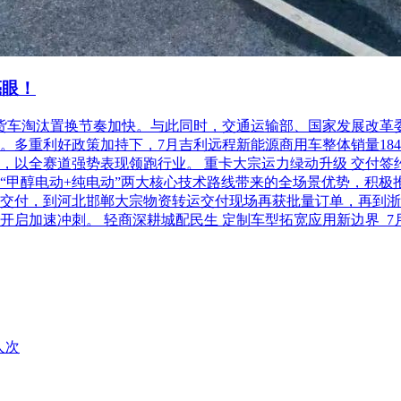
亮眼！
柴油货车淘汰置换节奏加快。与此同时，交通运输部、国家发展改
利好政策加持下，7月吉利远程新能源商用车整体销量18486台，
以全赛道强势表现领跑行业。 重卡大宗运力绿动升级 交付签约齐
“甲醇电动+纯电动”两大核心技术路线带来的全场景优势，积极
交付，到河北邯郸大宗物资转运交付现场再获批量订单，再到浙
开启加速冲刺。 轻商深耕城配民生 定制车型拓宽应用新边界 
人次