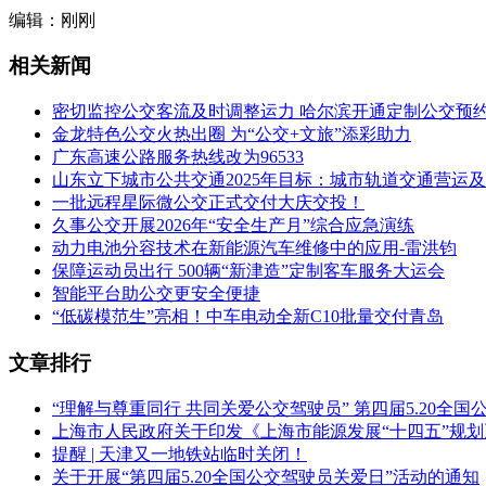
编辑：刚刚
相关新闻
密切监控公交客流及时调整运力 哈尔滨开通定制公交预
金龙特色公交火热出圈 为“公交+文旅”添彩助力
广东高速公路服务热线改为96533
山东立下城市公共交通2025年目标：城市轨道交通营运及
一批远程星际微公交正式交付大庆交投！
久事公交开展2026年“安全生产月”综合应急演练
动力电池分容技术在新能源汽车维修中的应用-雷洪钧
保障运动员出行 500辆“新津造”定制客车服务大运会
智能平台助公交更安全便捷
“低碳模范生”亮相！中车电动全新C10批量交付青岛
文章排行
“理解与尊重同行 共同关爱公交驾驶员” 第四届5.20全
上海市人民政府关于印发《上海市能源发展“十四五”规
提醒 | 天津又一地铁站临时关闭！
关于开展“第四届5.20全国公交驾驶员关爱日”活动的通知