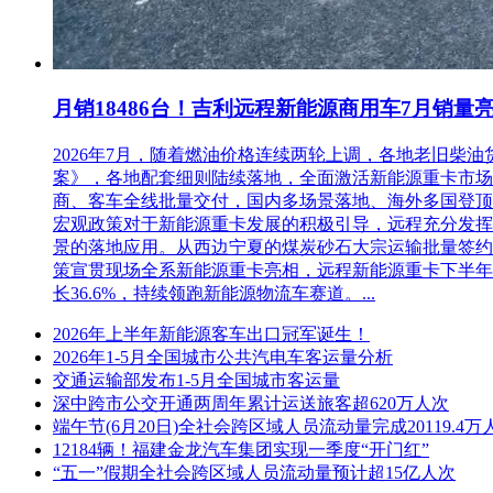
月销18486台！吉利远程新能源商用车7月销量
2026年7月，随着燃油价格连续两轮上调，各地老旧
案》，各地配套细则陆续落地，全面激活新能源重卡市场。多重
商、客车全线批量交付，国内多场景落地、海外多国登顶，
宏观政策对于新能源重卡发展的积极引导，远程充分发挥
景的落地应用。从西边宁夏的煤炭砂石大宗运输批量签约
策宣贯现场全系新能源重卡亮相，远程新能源重卡下半年
长36.6%，持续领跑新能源物流车赛道。...
2026年上半年新能源客车出口冠军诞生！
2026年1-5月全国城市公共汽电车客运量分析
交通运输部发布1-5月全国城市客运量
深中跨市公交开通两周年累计运送旅客超620万人次
端午节(6月20日)全社会跨区域人员流动量完成20119.4万
12184辆！福建金龙汽车集团实现一季度“开门红”
“五一”假期全社会跨区域人员流动量预计超15亿人次