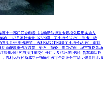
革委等十一部门联合印发《推动新能源重卡规模化应用实施方
1-7月累计销量107589辆，同比增长37.8%。重卡、轻
头并进 重卡赛道，吉利远程7月销量同比增长46.1%。面对
推动新能源重卡在煤炭、砂石、商砼、港口短倒、城市置换等场
江温州地区纯电搅拌车交付开启，及杭州老旧柴油货车淘汰政
7月，吉利远程轻商成功开拓民生医疗全新细分市场，销量同比增